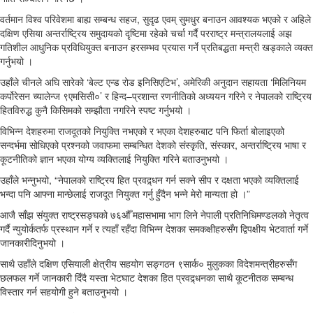
वर्तमान विश्व परिवेशमा बाह्य सम्बन्ध सहज, सुदृढ एवम् सुमधुर बनाउन आवश्यक भएको र अहिले
दक्षिण एसिया अन्तर्राष्ट्रिय समुदायको दृष्टिमा रहेको चर्चा गर्दै परराष्ट्र मन्त्रालयलाई अझ
गतिशील आधुनिक प्रविधियुक्त बनाउन हरसम्भव प्रयास गर्ने प्रतिबद्धता मन्त्री खड्काले व्यक्त
गर्नुभयो ।
उहाँले चीनले अघि सारेको ‘बेल्ट एन्ड रोड इनिसिएटिभ’, अमेरिकी अनुदान सहायता ‘मिलिनियम
कर्पोरेसन च्यालेन्ज ९एमसिसी०’ र हिन्द–प्रशान्त रणनीतिको अध्ययन गरिने र नेपालको राष्ट्रिय
हितविरुद्ध कुनै किसिमको सम्झौता नगरिने स्पष्ट गर्नुभयो ।
विभिन्न देशहरुमा राजदूतको नियुक्ति नभएको र भएका देशहरुबाट पनि फिर्ता बोलाइएको
सन्दर्भमा सोधिएको प्रश्नको जवाफमा सम्बन्धित देशको संस्कृति, संस्कार, अन्तर्राष्ट्रिय भाषा र
कूटनीतिको ज्ञान भएका योग्य व्यक्तिलाई नियुक्ति गरिने बताउनुभयो ।
उहाँले भन्नुभयो, “नेपालको राष्ट्रिय हित प्रवद्र्धन गर्न सक्ने सीप र दक्षता भएको व्यक्तिलाई
भन्दा पनि आफ्ना मान्छेलाई राजदूत नियुक्त गर्नु हुँदैन भन्ने मेरो मान्यता हो ।”
आजै साँझ संयुक्त राष्ट्रसङ्घको ७६औँ महासभामा भाग लिने नेपाली प्रतिनिधिमण्डलको नेतृत्व
गर्दै न्युयोर्कतर्फ प्रस्थान गर्ने र त्यहाँ रहँदा विभिन्न देशका समकक्षीहरुसँग द्विपक्षीय भेटवार्ता गर्ने
जानकारीदिनुभयो ।
साथै उहाँले दक्षिण एसियाली क्षेत्रीय सहयोग सङ्गठन ९सार्क० मुलुकका विदेशमन्त्रीहरुसँग
छलफल गर्ने जानकारी दिँदै यस्ता भेटघाट देशका हित प्रवद्र्धनका साथै कूटनीतक सम्बन्ध
विस्तार गर्न सहयोगी हुने बताउनुभयो ।