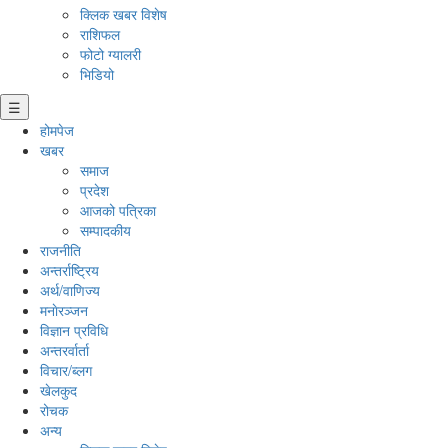
क्लिक खबर विशेष
राशिफल
फोटो ग्यालरी
भिडियो
☰
होमपेज
खबर
समाज
प्रदेश
आजको पत्रिका
सम्पादकीय
राजनीति
अन्तर्राष्ट्रिय
अर्थ/वाणिज्य
मनाेरञ्जन
विज्ञान प्रविधि
अन्तरर्वार्ता
विचार/ब्लग
खेलकुद
रोचक
अन्य