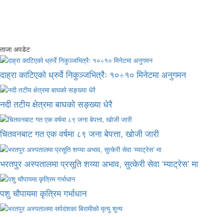
ताजा अपडेट
दाह्रा काटिएको ध्रुर्वे निकुञ्जभित्रैः १०÷१० मिनेटमा अनुगमन
नदी तटीय क्षेत्रमा बाघको सङ्ख्या धेरै
चितवनबाट गत एक वर्षमा ८९ जना बेपत्ता, खोजी जारी
भरतपुर अस्पतालमा प्रसूति शय्या अभाव, सुत्केरी सेवा ‘म्याट्रेस’ मा
पशु चौपायमा कृत्रिम गर्भाधान