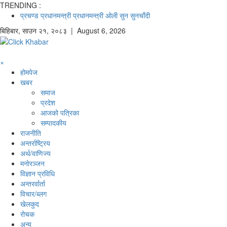
TRENDING :
प्रचण्ड
प्रधानमन्त्री
प्रधानमन्त्री ओली
सुन
सुनचाँदी
बिहिबार
,
साउन
२१
,
२०८३
| August 6, 2026
×
होमपेज
खबर
समाज
प्रदेश
आजको पत्रिका
सम्पादकीय
राजनीति
अन्तर्राष्ट्रिय
अर्थ/वाणिज्य
मनाेरञ्जन
विज्ञान प्रविधि
अन्तरर्वार्ता
विचार/ब्लग
खेलकुद
रोचक
अन्य