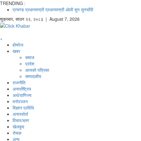
TRENDING :
प्रचण्ड
प्रधानमन्त्री
प्रधानमन्त्री ओली
सुन
सुनचाँदी
शुक्रबार
,
साउन
२२
,
२०८३
| August 7, 2026
×
होमपेज
खबर
समाज
प्रदेश
आजको पत्रिका
सम्पादकीय
राजनीति
अन्तर्राष्ट्रिय
अर्थ/वाणिज्य
मनाेरञ्जन
विज्ञान प्रविधि
अन्तरर्वार्ता
विचार/ब्लग
खेलकुद
रोचक
अन्य