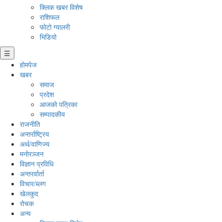
क्लिक खबर विशेष
राशिफल
फोटो ग्यालरी
भिडियो
☰
होमपेज
खबर
समाज
प्रदेश
आजको पत्रिका
सम्पादकीय
राजनीति
अन्तर्राष्ट्रिय
अर्थ/वाणिज्य
मनाेरञ्जन
विज्ञान प्रविधि
अन्तरर्वार्ता
विचार/ब्लग
खेलकुद
रोचक
अन्य