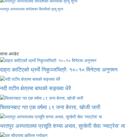
भरतपुर अस्पतालमा सर्पदंशका बिरामीको मृत्यु शून्य
ताजा अपडेट
दाह्रा काटिएको ध्रुर्वे निकुञ्जभित्रैः १०÷१० मिनेटमा अनुगमन
नदी तटीय क्षेत्रमा बाघको सङ्ख्या धेरै
चितवनबाट गत एक वर्षमा ८९ जना बेपत्ता, खोजी जारी
भरतपुर अस्पतालमा प्रसूति शय्या अभाव, सुत्केरी सेवा ‘म्याट्रेस’ मा