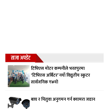
ताजा अपडेट
टिभिएस मोटर कम्पनीले भरतपुरमा
‘टिभिएस अर्बिटर’ नयाँ विद्युतीय स्कुटर
सार्वजनिक ग¥यो
बाघ र चितुवा अनुगमन गर्न क्यामरा जडान