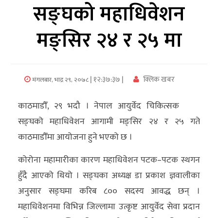
सङ्घको महाधिवेशन
अर्थ/
मङ्सिर २४ र २५ मा
वाणिज्य
मनाेरञ्जन
| १२:३७:३७ |
क्लिक खबर
मंगलबार, भाद्र २९, २०७८
विज्ञान
प्रविधि
काठमाडौँ, २९ भदौ । नेपाल आयुर्वेद चिकित्सक
अन्तरर्वार्ता
सङ्घको महाधिवेशन आगामी मङ्सिर २४ र २५ गते
काठमाडौँमा आयोजना हुने भएको छ ।
विचार/
ब्लग
कोरोना महामारीका कारण महाधिवेशन पटक–पटक स्थगन
हुँदै आएको थियो । सङ्घका अध्यक्ष डा प्रकाश ज्ञवालीका
खेलकुद
अनुसार सङ्घमा करिब ८०० सदस्य आवद्ध छन् ।
रोचक
महाधिवेशनमा विभिन्न जिल्लामा उत्कृष्ट आयुर्वेद सेवा प्रदान