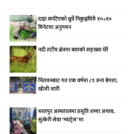
दाह्रा काटिएको ध्रुर्वे निकुञ्जभित्रैः १०÷१०
मिनेटमा अनुगमन
नदी तटीय क्षेत्रमा बाघको सङ्ख्या धेरै
चितवनबाट गत एक वर्षमा ८९ जना बेपत्ता,
खोजी जारी
भरतपुर अस्पतालमा प्रसूति शय्या अभाव,
सुत्केरी सेवा ‘म्याट्रेस’ मा