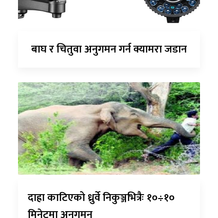
बाघ र चितुवा अनुगमन गर्न क्यामरा जडान
दाह्रा काटिएको ध्रुर्वे निकुञ्जभित्रैः १०÷१०
मिनेटमा अनुगमन