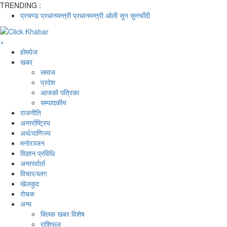
TRENDING :
प्रचण्ड
प्रधानमन्त्री
प्रधानमन्त्री ओली
सुन
सुनचाँदी
×
होमपेज
खबर
समाज
प्रदेश
आजको पत्रिका
सम्पादकीय
राजनीति
अन्तर्राष्ट्रिय
अर्थ/वाणिज्य
मनाेरञ्जन
विज्ञान प्रविधि
अन्तरर्वार्ता
विचार/ब्लग
खेलकुद
रोचक
अन्य
क्लिक खबर विशेष
राशिफल