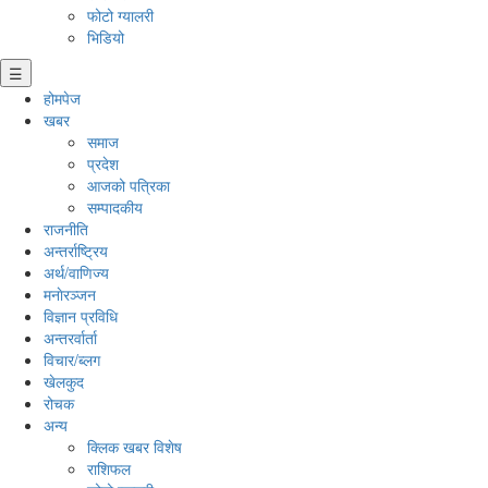
फोटो ग्यालरी
भिडियो
☰
होमपेज
खबर
समाज
प्रदेश
आजको पत्रिका
सम्पादकीय
राजनीति
अन्तर्राष्ट्रिय
अर्थ/वाणिज्य
मनाेरञ्जन
विज्ञान प्रविधि
अन्तरर्वार्ता
विचार/ब्लग
खेलकुद
रोचक
अन्य
क्लिक खबर विशेष
राशिफल