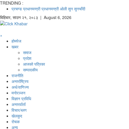
TRENDING :
प्रचण्ड
प्रधानमन्त्री
प्रधानमन्त्री ओली
सुन
सुनचाँदी
बिहिबार
,
साउन
२१
,
२०८३
| August 6, 2026
×
होमपेज
खबर
समाज
प्रदेश
आजको पत्रिका
सम्पादकीय
राजनीति
अन्तर्राष्ट्रिय
अर्थ/वाणिज्य
मनाेरञ्जन
विज्ञान प्रविधि
अन्तरर्वार्ता
विचार/ब्लग
खेलकुद
रोचक
अन्य