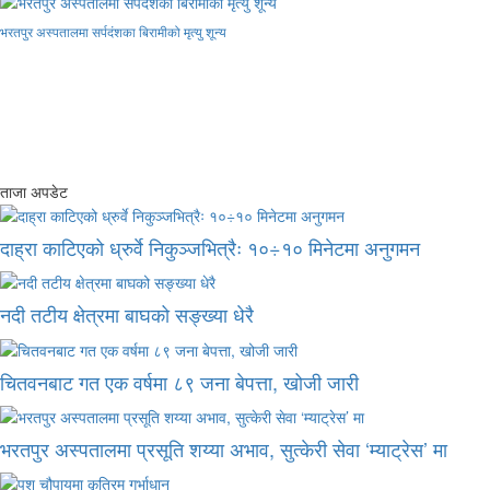
भरतपुर अस्पतालमा सर्पदंशका बिरामीको मृत्यु शून्य
ताजा अपडेट
दाह्रा काटिएको ध्रुर्वे निकुञ्जभित्रैः १०÷१० मिनेटमा अनुगमन
नदी तटीय क्षेत्रमा बाघको सङ्ख्या धेरै
चितवनबाट गत एक वर्षमा ८९ जना बेपत्ता, खोजी जारी
भरतपुर अस्पतालमा प्रसूति शय्या अभाव, सुत्केरी सेवा ‘म्याट्रेस’ मा