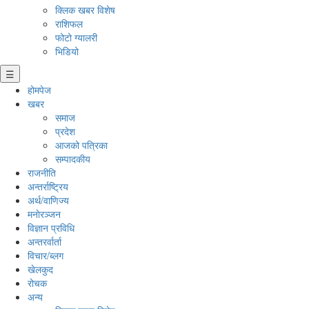
क्लिक खबर विशेष
राशिफल
फोटो ग्यालरी
भिडियो
☰
होमपेज
खबर
समाज
प्रदेश
आजको पत्रिका
सम्पादकीय
राजनीति
अन्तर्राष्ट्रिय
अर्थ/वाणिज्य
मनाेरञ्जन
विज्ञान प्रविधि
अन्तरर्वार्ता
विचार/ब्लग
खेलकुद
रोचक
अन्य