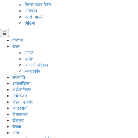
क्लिक खबर विशेष
राशिफल
फोटो ग्यालरी
भिडियो
☰
होमपेज
खबर
समाज
प्रदेश
आजको पत्रिका
सम्पादकीय
राजनीति
अन्तर्राष्ट्रिय
अर्थ/वाणिज्य
मनाेरञ्जन
विज्ञान प्रविधि
अन्तरर्वार्ता
विचार/ब्लग
खेलकुद
रोचक
अन्य