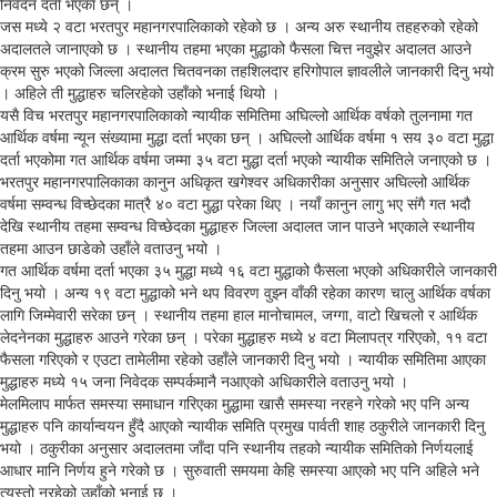
निवेदन दर्ता भएका छन् ।
जस मध्ये २ वटा भरतपुर महानगरपालिकाको रहेको छ । अन्य अरु स्थानीय तहहरुको रहेको
अदालतले जानाएको छ । स्थानीय तहमा भएका मुद्धाको फैसला चित्त नवुझेर अदालत आउने
क्रम सुरु भएको जिल्ला अदालत चितवनका तहशिलदार हरिगोपाल ज्ञावलीले जानकारी दिनु भयो
। अहिले ती मुद्धाहरु चलिरहेको उहाँको भनाई थियो ।
यसै विच भरतपुर महानगरपालिकाको न्यायीक समितिमा अघिल्लो आर्थिक वर्षको तुलनामा गत
आर्थिक वर्षमा न्यून संख्यामा मुद्धा दर्ता भएका छन् । अघिल्लो आर्थिक वर्षमा १ सय ३० वटा मुद्धा
दर्ता भएकोमा गत आर्थिक वर्षमा जम्मा ३५ वटा मुद्धा दर्ता भएको न्यायीक समितिले जनाएको छ ।
भरतपुर महानगरपालिकाका कानुन अधिकृत खगेश्वर अधिकारीका अनुसार अघिल्लो आर्थिक
वर्षमा सम्वन्ध विच्छेदका मात्रै ४० वटा मुद्धा परेका थिए । नयाँ कानुन लागु भए संगै गत भदौ
देखि स्थानीय तहमा सम्वन्ध विच्छेदका मुद्धाहरु जिल्ला अदालत जान पाउने भएकाले स्थानीय
तहमा आउन छाडेको उहाँले वताउनु भयो ।
गत आर्थिक वर्षमा दर्ता भएका ३५ मुद्धा मध्ये १६ वटा मुद्धाको फैसला भएको अधिकारीले जानकारी
दिनु भयो । अन्य १९ वटा मुद्धाको भने थप विवरण वुझ्न वाँकी रहेका कारण चालु आर्थिक वर्षका
लागि जिम्मेवारी सरेका छन् । स्थानीय तहमा हाल मानोचामल, जग्गा, वाटो खिचलो र आर्थिक
लेदनेनका मुद्धाहरु आउने गरेका छन् । परेका मुद्धाहरु मध्ये ४ वटा मिलापत्र गरिएको, ११ वटा
फैसला गरिएको र एउटा तामेलीमा रहेको उहाँले जानकारी दिनु भयो । न्यायीक समितिमा आएका
मुद्धाहरु मध्ये १५ जना निवेदक सम्पर्कमानै नआएको अधिकारीले वताउनु भयो ।
मेलमिलाप मार्फत समस्या समाधान गरिएका मुद्धामा खासै समस्या नरहने गरेको भए पनि अन्य
मुद्धाहरु पनि कार्यान्वयन हुँदै आएको न्यायीक समिति प्रमुख पार्वती शाह ठकुरीले जानकारी दिनु
भयो । ठकुरीका अनुसार अदालतमा जाँदा पनि स्थानीय तहको न्यायीक समितिको निर्णयलाई
आधार मानि निर्णय हुने गरेको छ । सुरुवाती समयमा केहि समस्या आएको भए पनि अहिले भने
त्यस्तो नरहेको उहाँको भनाई छ ।