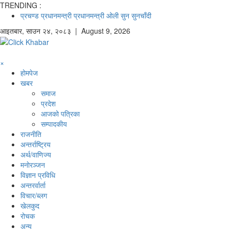
TRENDING :
प्रचण्ड
प्रधानमन्त्री
प्रधानमन्त्री ओली
सुन
सुनचाँदी
आइतबार
,
साउन
२४
,
२०८३
| August 9, 2026
×
होमपेज
खबर
समाज
प्रदेश
आजको पत्रिका
सम्पादकीय
राजनीति
अन्तर्राष्ट्रिय
अर्थ/वाणिज्य
मनाेरञ्जन
विज्ञान प्रविधि
अन्तरर्वार्ता
विचार/ब्लग
खेलकुद
रोचक
अन्य