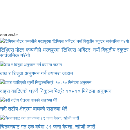
ताजा अपडेट
टिभिएस मोटर कम्पनीले भरतपुरमा ‘टिभिएस अर्बिटर’ नयाँ विद्युतीय स्कुटर
सार्वजनिक ग¥यो
बाघ र चितुवा अनुगमन गर्न क्यामरा जडान
दाह्रा काटिएको ध्रुर्वे निकुञ्जभित्रैः १०÷१० मिनेटमा अनुगमन
नदी तटीय क्षेत्रमा बाघको सङ्ख्या धेरै
चितवनबाट गत एक वर्षमा ८९ जना बेपत्ता, खोजी जारी