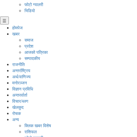
फोटो ग्यालरी
भिडियो
☰
होमपेज
खबर
समाज
प्रदेश
आजको पत्रिका
सम्पादकीय
राजनीति
अन्तर्राष्ट्रिय
अर्थ/वाणिज्य
मनाेरञ्जन
विज्ञान प्रविधि
अन्तरर्वार्ता
विचार/ब्लग
खेलकुद
रोचक
अन्य
क्लिक खबर विशेष
राशिफल