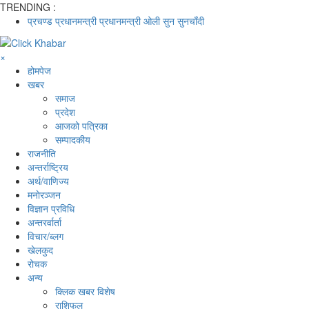
TRENDING :
प्रचण्ड
प्रधानमन्त्री
प्रधानमन्त्री ओली
सुन
सुनचाँदी
×
होमपेज
खबर
समाज
प्रदेश
आजको पत्रिका
सम्पादकीय
राजनीति
अन्तर्राष्ट्रिय
अर्थ/वाणिज्य
मनाेरञ्जन
विज्ञान प्रविधि
अन्तरर्वार्ता
विचार/ब्लग
खेलकुद
रोचक
अन्य
क्लिक खबर विशेष
राशिफल