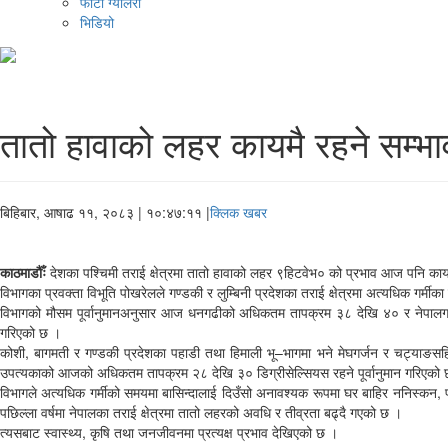
फोटो ग्यालरी
भिडियो
तातो हावाको लहर कायमै रहने सम्भा
बिहिबार, आषाढ ११, २०८३
| १०:४७:११ |
क्लिक खबर
काठमाडौँः
देशका पश्चिमी तराई क्षेत्रमा तातो हावाको लहर ९हिटवेभ० को प्रभाव आज पनि काय
विभागका प्रवक्ता विभूति पोखरेलले गण्डकी र लुम्बिनी प्रदेशका तराई क्षेत्रमा अत्यधिक गर्
विभागको मौसम पूर्वानुमानअनुसार आज धनगढीको अधिकतम तापक्रम ३८ देखि ४० र नेपालगञ्जम
गरिएको छ ।
कोशी, बागमती र गण्डकी प्रदेशका पहाडी तथा हिमाली भू–भागमा भने मेघगर्जन र चट्याङसहित
उपत्यकाको आजको अधिकतम तापक्रम २८ देखि ३० डिग्रीसेल्सियस रहने पूर्वानुमान गरिएको
विभागले अत्यधिक गर्मीको समयमा बासिन्दालाई दिउँसो अनावश्यक रूपमा घर बाहिर ननिस्कन, प
पछिल्ला वर्षमा नेपालका तराई क्षेत्रमा तातो लहरको अवधि र तीव्रता बढ्दै गएको छ ।
त्यसबाट स्वास्थ्य, कृषि तथा जनजीवनमा प्रत्यक्ष प्रभाव देखिएको छ ।