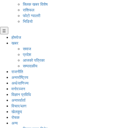
क्लिक खबर विशेष
राशिफल
फोटो ग्यालरी
भिडियो
☰
होमपेज
खबर
समाज
प्रदेश
आजको पत्रिका
सम्पादकीय
राजनीति
अन्तर्राष्ट्रिय
अर्थ/वाणिज्य
मनाेरञ्जन
विज्ञान प्रविधि
अन्तरर्वार्ता
विचार/ब्लग
खेलकुद
रोचक
अन्य