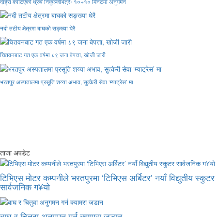
दाह्रा काटिएको ध्रुर्वे निकुञ्जभित्रैः १०÷१० मिनेटमा अनुगमन
नदी तटीय क्षेत्रमा बाघको सङ्ख्या धेरै
चितवनबाट गत एक वर्षमा ८९ जना बेपत्ता, खोजी जारी
भरतपुर अस्पतालमा प्रसूति शय्या अभाव, सुत्केरी सेवा ‘म्याट्रेस’ मा
ताजा अपडेट
टिभिएस मोटर कम्पनीले भरतपुरमा ‘टिभिएस अर्बिटर’ नयाँ विद्युतीय स्कुटर
सार्वजनिक ग¥यो
बाघ र चितुवा अनुगमन गर्न क्यामरा जडान