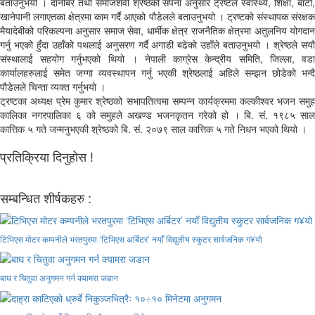
बताउनुभयो । दानबिर तथा समाजशेवी श्रेष्ठको सपना अनुसार ट्रष्टले स्वास्थ्य, शिक्षा, बाटो,
खानेपानी लगाएतका क्षेत्रमा काम गर्दै आएको पौडेलले बताउनुभयो । ट्रष्टको संस्थापक संरक्षक
मैयादेबीको परिकल्पना अनुसार समाज सेवा, धार्मीक क्षेत्र राजनैतिक क्षेत्रमा अतुलनिय योगदान
गर्नु भएको हुँदा उहाँको पथलाई अनुसरण गर्दै अगाडी बढेको उहाँले बताउनुभयो । श्रेष्ठले सयौ
संस्थालाई सहयोग गर्नुभएको थियो । नेपाली काग्रेस केन्द्रीय समिति, जिल्ला, वडा
कार्यालहरुलाई समेत जग्गा व्यवस्थापन गर्नु भएकी श्रेष्ठलाई अहिले सम्झन छोडेको भन्दै
पौडेलले चिन्ता व्यक्त गर्नुभयो ।
ट्रष्टका अध्यक्ष प्रेम कुमार श्रेष्ठको सभापतित्वमा सम्पन्न कार्यक्रममा कल्कीश्वर भजन समुह
कालिका नगरपालिका ६ को समुहले अखण्ड भजनकृतन गरेको हो । बि. सं. १९८५ साल
कात्तिक ५ गते जन्मनुभएकी श्रेष्ठको बि. सं. २०७९ साल कात्तिक ५ गते निधन भएको थियो ।
प्रतिक्रिया दिनुहोस !
सम्बन्धित शीर्षकहरु :
टिभिएस मोटर कम्पनीले भरतपुरमा ‘टिभिएस अर्बिटर’ नयाँ विद्युतीय स्कुटर सार्वजनिक ग¥यो
बाघ र चितुवा अनुगमन गर्न क्यामरा जडान