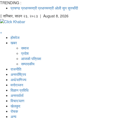
TRENDING :
प्रचण्ड
प्रधानमन्त्री
प्रधानमन्त्री ओली
सुन
सुनचाँदी
शनिबार
,
साउन
२३
,
२०८३
| August 8, 2026
×
होमपेज
खबर
समाज
प्रदेश
आजको पत्रिका
सम्पादकीय
राजनीति
अन्तर्राष्ट्रिय
अर्थ/वाणिज्य
मनाेरञ्जन
विज्ञान प्रविधि
अन्तरर्वार्ता
विचार/ब्लग
खेलकुद
रोचक
अन्य