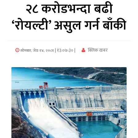
२८ करोडभन्दा बढी
अर्थ/
‘रोयल्टी’ असुल गर्न बाँकी
वाणिज्य
मनाेरञ्जन
| १३:०७:३० |
क्लिक खबर
सोमबार, जेठ १४, २०८१
विज्ञान
प्रविधि
अन्तरर्वार्ता
विचार/
ब्लग
खेलकुद
रोचक