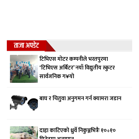
ताजा अपडेट
टिभिएस मोटर कम्पनीले भरतपुरमा
‘टिभिएस अर्बिटर’ नयाँ विद्युतीय स्कुटर
सार्वजनिक ग¥यो
बाघ र चितुवा अनुगमन गर्न क्यामरा जडान
दाह्रा काटिएको ध्रुर्वे निकुञ्जभित्रैः १०÷१०