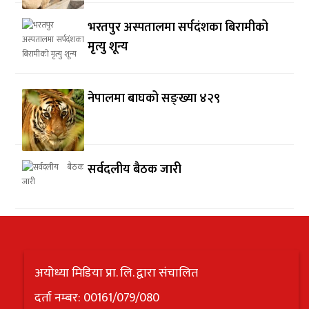
भरतपुर अस्पतालमा सर्पदंशका बिरामीको
मृत्यु शून्य
नेपालमा बाघको सङ्ख्या ४२९
सर्वदलीय बैठक जारी
अयोध्या मिडिया प्रा. लि. द्वारा संचालित
दर्ता नम्बर: 00161/079/080