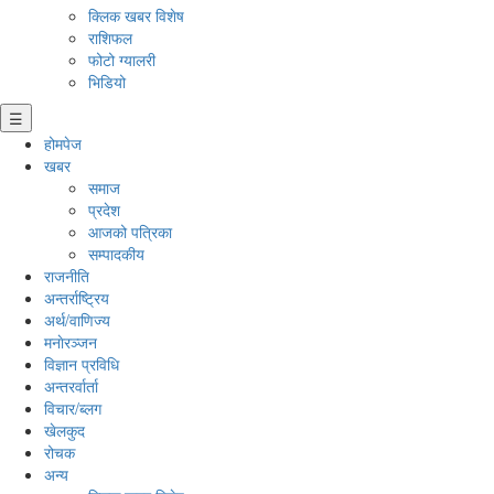
क्लिक खबर विशेष
राशिफल
फोटो ग्यालरी
भिडियो
☰
होमपेज
खबर
समाज
प्रदेश
आजको पत्रिका
सम्पादकीय
राजनीति
अन्तर्राष्ट्रिय
अर्थ/वाणिज्य
मनाेरञ्जन
विज्ञान प्रविधि
अन्तरर्वार्ता
विचार/ब्लग
खेलकुद
रोचक
अन्य