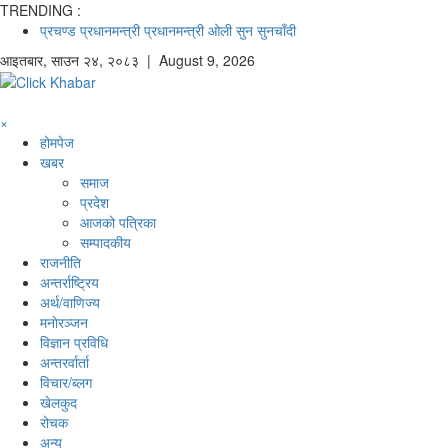
TRENDING :
प्रचण्ड
प्रधानमन्त्री
प्रधानमन्त्री ओली
सुन
सुनचाँदी
आइतबार
,
साउन
२४
,
२०८३
| August 9, 2026
×
होमपेज
खबर
समाज
प्रदेश
आजको पत्रिका
सम्पादकीय
राजनीति
अन्तर्राष्ट्रिय
अर्थ/वाणिज्य
मनाेरञ्जन
विज्ञान प्रविधि
अन्तरर्वार्ता
विचार/ब्लग
खेलकुद
रोचक
अन्य