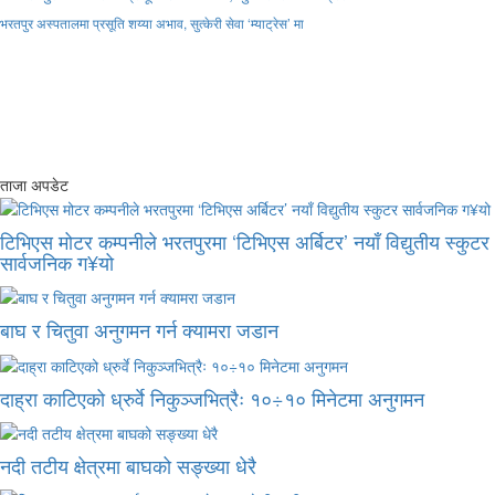
भरतपुर अस्पतालमा प्रसूति शय्या अभाव, सुत्केरी सेवा ‘म्याट्रेस’ मा
ताजा अपडेट
टिभिएस मोटर कम्पनीले भरतपुरमा ‘टिभिएस अर्बिटर’ नयाँ विद्युतीय स्कुटर
सार्वजनिक ग¥यो
बाघ र चितुवा अनुगमन गर्न क्यामरा जडान
दाह्रा काटिएको ध्रुर्वे निकुञ्जभित्रैः १०÷१० मिनेटमा अनुगमन
नदी तटीय क्षेत्रमा बाघको सङ्ख्या धेरै