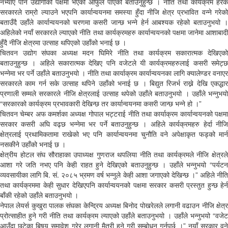
नभ्याए पनि उद्योगीको पक्षमा भएको आँफुले पाएको बताउनुहुन्छ । नीति तथा कार्यक्रम हरेक
सरकारले राम्रो ल्याउने भएपनि कार्यान्वयनमा समस्या हुँदा नीजि क्षेत्र प्रभावित वन्ने गरेको
बताउँदै उहाँले कार्यान्वयनको चरणमा कसरी जान्छ भन्ने हेर्न आबश्यक रहेको बताउनुभयो ।
अहिलेको नयाँ सरकारले ल्याएको नीति तथा कार्यक्रमहरु कार्यान्वयनको पक्षमा जानेमा आशाबादी
हुँदै नीजि क्षेत्रमा उत्साह थपिएको उहाँको भनाई छ ।
चितवन उद्योग संघका अध्यक्ष मदन घिमिरे नीति तथा कार्यक्रम सकारात्मक देखिएको
बताउनुहुन्छ । अहिले सकारात्मक देखिए पनि वजेटले यी कार्यक्रमहरुलाई कसरी समेट्छ
भन्नेमा भर पर्ने उहाँले बताउनुभयो । नीति तथा कार्याक्रम कार्यान्वयनका लागि क्यालेण्डर वनाएर
सरकारले काम गर्न सके उत्साह थपिने उहाँको भनाई छ । बिद्युत रिजर्भ राख्ने देखि एकद्धार
प्रणाली सम्मले सरकारले नीजि क्षेत्रलाई उत्साह थपेको उहाँले बताउनुभयो । उहाँले भन्नुभयो
“सरकारको कार्यक्रम प्रभावकारी देखिन्छ तर कार्यान्वयनमा कसरी जान्छ भन्ने हो ।”
चितवन चेम्बर अफ कमर्शका अध्यक्ष गोपाल भट्टराई नीति तथा कार्याक्रम कार्यान्वयनको पक्षमा
सरकार कसरी अघि वढ्छ भन्नेमा भर पर्ने बताउनुहुन्छ । अहिले कार्यक्रमहरु हेर्दा नीजि
क्षेत्रलाई प्रथामिकतामा राखेको भए पनि कार्यान्वयनमा चुनौति वने अपेक्षाकृत फड्को मार्न
नसकीने उहाँको भनाई छ ।
क्षेत्रीय होटल संघ सौराहाका उपाध्यक्ष गुणराज थपलिया नीति तथा कार्यक्रमले नीजि क्षेत्रले
आशा गरे जति नभए पनि केही राहत हुने देखिएको बताउनुहुन्छ । उहाँले भन्नुभयो “पर्यटन
व्यवसायीका लागि बि. सं. २०८५ भ्रमण वर्ष भन्नुले केही आशा जगाएको देखिन्छ ।” अहिले नीति
तथा कार्यक्रममा केही सुधार देखिएपनि कार्यान्वयनको पक्षमा सरकार कसरी प्रस्तुत हुन्छ हेर्न
बाँकी रहेको उहाँले बताउनुभयो ।
नेपाल लेयर्स कुखुरा पालक संघका केन्द्रिय अध्यक्ष बिनोद पोखरेलले लगानी वढाउन नीजि क्षेत्र
प्रोत्साहीत हुने गरी नीति तथा कार्यक्रम ल्याएको उहाँले बताउनुभयो । उहाँले भन्नुभयो “वजेट
आउँदा छुटेका बिषय समावेश गरेर लगानी मैत्री हुने गरी सम्बोधन गर्नुपर्छ ।” नयाँ सरकार वने