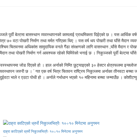
िकुञ्जले पूर्वी बेल्टमा बासस्थान व्यवस्थापनको कामलाई प्राथमिकता दिईएको छ । यस आर्थिक वर्षम
त्र ७० वटा पोखरी निर्माण तथा मर्मत गरिएका थिए । यस वर्ष थप पोखरी तथा घाँसे मैदान व्यव
म चितवनमा अधिकांश सामुदायिक वनले गैंडा संरक्षणको लागि वासस्थान ,घाँसे मैदान र पोखरी निर्म
घाँसे मैदान तथा पोखरी निर्माण गर्न आवश्यक रहेको घिमिरेको भनाई छ । निकुञ्जको पूर्वी बेल्टमा 
व्यवस्स्थापनमा जोड दिएको हो । हाल अर्नाको निम्ति छुट्याइएको ३० हेक्टर क्षेत्रफलमा इन्क्ल
व्यवस्थापन जरुरी छ । ’ गत एक वर्ष भित्र चितवन राष्ट्रिय निकुञ्जमा अर्नाका तीनवटा बच्चा ज
दुईवटा भाले र एउटा पोथी हो । अर्नाले गर्भाधान भएको १० महिनामा बच्चा जन्माउँछ । कोशीटप
दाह्रा काटिएको ध्रुर्वे निकुञ्जभित्रैः १०÷१० मिनेटमा अनुगमन