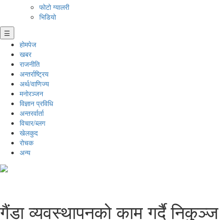
फोटो ग्यालरी
भिडियो
☰
होमपेज
खबर
राजनीति
अन्तर्राष्ट्रिय
अर्थ/वाणिज्य
मनाेरञ्जन
विज्ञान प्रविधि
अन्तरर्वार्ता
विचार/ब्लग
खेलकुद
रोचक
अन्य
गैंडा व्यवस्थापनको काम गर्दै निकुञ्ज