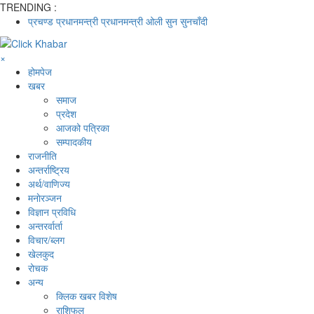
TRENDING :
प्रचण्ड
प्रधानमन्त्री
प्रधानमन्त्री ओली
सुन
सुनचाँदी
×
होमपेज
खबर
समाज
प्रदेश
आजको पत्रिका
सम्पादकीय
राजनीति
अन्तर्राष्ट्रिय
अर्थ/वाणिज्य
मनाेरञ्जन
विज्ञान प्रविधि
अन्तरर्वार्ता
विचार/ब्लग
खेलकुद
रोचक
अन्य
क्लिक खबर विशेष
राशिफल