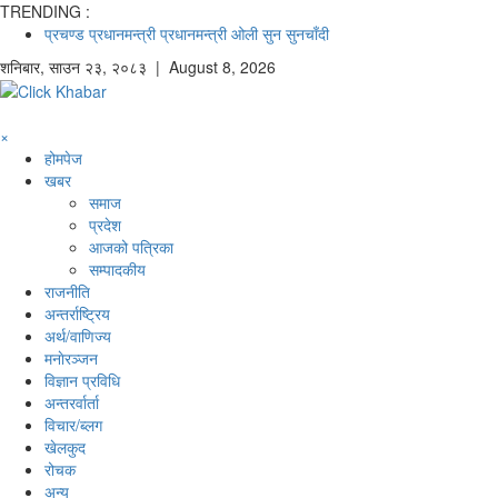
TRENDING :
प्रचण्ड
प्रधानमन्त्री
प्रधानमन्त्री ओली
सुन
सुनचाँदी
शनिबार
,
साउन
२३
,
२०८३
| August 8, 2026
×
होमपेज
खबर
समाज
प्रदेश
आजको पत्रिका
सम्पादकीय
राजनीति
अन्तर्राष्ट्रिय
अर्थ/वाणिज्य
मनाेरञ्जन
विज्ञान प्रविधि
अन्तरर्वार्ता
विचार/ब्लग
खेलकुद
रोचक
अन्य