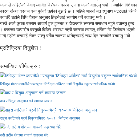
भएकाले अहिलेको विवाद व्याक्ति विशेषका कारण सृजना भएको वताउनु भयो । व्याक्ति विशेषका
कारण संस्था वदनाम वन्न पुगेको उहाँको वुझाई छ । अहिले आफ्नो मत रघुनाथ भट्टलाई रहेको
वताउँदै उहाँले विधि विधान अनुसार हिड्नेलाई सहयोग गर्ने वताउनु भयो ।
यस्तै अर्का कृषक वलराम आचार्य हुल हुज्जत र होहल्लाले समस्या समाधान नहुने वताउनु हुन्छ
। वजारमा उत्पादीत वस्नुको विक्रि अवस्था नहेरी समस्या ल्याउनु आँफैमा गैर जिम्मेवार भएको
भन्दै उहाँले यसलाई रोक्न सक्नु पर्नेमा समस्या थप्नेहरुलाई साथ दिन नसकीने वताउनु भयो ।
प्रतिक्रिया दिनुहोस !
सम्बन्धित शीर्षकहरु :
टिभिएस मोटर कम्पनीले भरतपुरमा ‘टिभिएस अर्बिटर’ नयाँ विद्युतीय स्कुटर सार्वजनिक ग¥यो
बाघ र चितुवा अनुगमन गर्न क्यामरा जडान
दाह्रा काटिएको ध्रुर्वे निकुञ्जभित्रैः १०÷१० मिनेटमा अनुगमन
नदी तटीय क्षेत्रमा बाघको सङ्ख्या धेरै