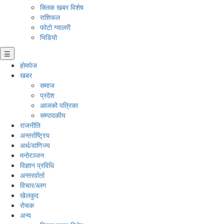
क्लिक खबर विशेष
राशिफल
फोटो ग्यालरी
भिडियो
☰
होमपेज
खबर
समाज
प्रदेश
आजको पत्रिका
सम्पादकीय
राजनीति
अन्तर्राष्ट्रिय
अर्थ/वाणिज्य
मनाेरञ्जन
विज्ञान प्रविधि
अन्तरर्वार्ता
विचार/ब्लग
खेलकुद
रोचक
अन्य