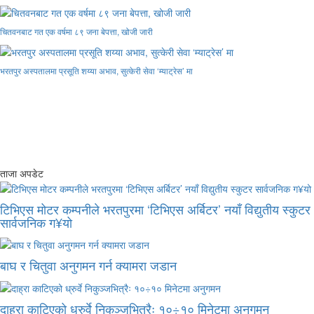
चितवनबाट गत एक वर्षमा ८९ जना बेपत्ता, खोजी जारी
भरतपुर अस्पतालमा प्रसूति शय्या अभाव, सुत्केरी सेवा ‘म्याट्रेस’ मा
ताजा अपडेट
टिभिएस मोटर कम्पनीले भरतपुरमा ‘टिभिएस अर्बिटर’ नयाँ विद्युतीय स्कुटर
सार्वजनिक ग¥यो
बाघ र चितुवा अनुगमन गर्न क्यामरा जडान
दाह्रा काटिएको ध्रुर्वे निकुञ्जभित्रैः १०÷१० मिनेटमा अनुगमन