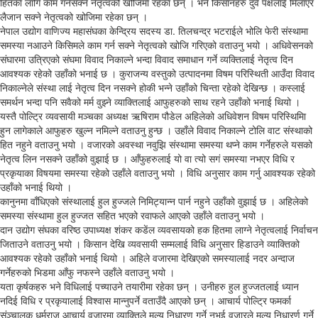
हितका लागि काम गर्नसक्ने नेतृत्वको खोजिमा रहेका छन् । भने किसानहरु दुवै पक्षलाई मिलाएर
लैजान सक्ने नेतृत्वको खोजिमा रहेका छन् ।
नेपाल उद्योग वाणिज्य महासंघका केन्द्रिय सदस्य डा. तिलचन्द्र भटराईले भोलि फेरी संस्थामा
समस्या नआउने किसिमले काम गर्न सक्ने नेतृत्वको खोजि गरिएको वताउनु भयो । अधिवेसनको
संघारमा उत्रिएको संघमा विवाद निकाल्ने भन्दा विवाद समाधान गर्ने व्यक्तिलाई नेतृत्व दिन
आवश्यक रहेको उहाँको भनाई छ । कुराजन्य वस्तुको उत्पादनमा विषम परिस्थिती आउँदा विवाद
निकाल्नेले संस्था लाई नेतृत्व दिन नसक्ने होकी भन्ने उहाँको चिन्ता रहेको देखिन्छ । कस्लाई
समर्थन भन्दा पनि सवैको मर्म वुझ्ने व्याक्तिलाई आफुहरुको साथ रहने उहाँको भनाई थियो ।
यस्तै पोल्ट्रि व्यवसायी मञ्चका अध्यक्ष ऋषिराम पौडेल अहिलेको अधिवेशन विषम परिस्थिमिा
हुन लागेकाले आफुहरु खुल्न नमिल्ने वताउनु हुन्छ । उहाँले विवाद निकाल्ने टोलि वाट संस्थाको
हित नहुने वताउनु भयो । वजारको अवस्था नवुझि संस्थामा समस्या थप्ने काम गर्नेहरुले यसको
नेतृत्व लिन नसक्ने उहाँको वुझाई छ । आँफुहरुलाई यो वा त्यो सगं समस्या नभएर विधि र
प्रकृयाका विषयमा समस्या रहेको उहाँले वताउनु भयो । विधि अनुसार काम गर्नु आवश्यक रहेको
उहाँको भनाई थियो ।
कानुनमा वाँधिएको संस्थालाई हुल हुज्जले निमिट्यान्न पार्न नहुने उहाँको वुझाई छ । अहिलेको
समस्या संस्थामा हुल हुज्जत सहित भएको रवाफले आएको उहाँले वताउनु भयो ।
दान उद्योग संघका वरिष्ठ उपाध्यक्ष शंकर कडेंल व्यवसायको हक हितमा लाग्ने नेतृत्वलाई निर्वाचन
जिताउने वताउनु भयो । किसान देखि व्यवसायी सम्मलाई विधि अनुसार हिडाउने व्याक्तिको
आवश्यक रहेको उहाँको भनाई थियो । अहिले वजारमा देखिएको समस्यालाई नदर अन्दाज
गर्नेहरुको भिडमा आँफु नफस्ने उहाँले वताउनु भयो ।
यता कृर्षकहरु भने विधिलाई पच्याउने तयारीमा रहेका छन् । उनीहरु हुल हुज्जतलाई ध्यान
नदिई विधि र प्रकृयालाई विश्वास मान्नुपर्ने वताउँदै आएको छन् । आचार्य पोल्ट्रि फमर्का
संञ्चालक धर्मराज आचार्य वजारमा व्याक्तिले मुल्य निधारण गर्ने नभई वजारले मुल्य निधारर्ण गर्ने