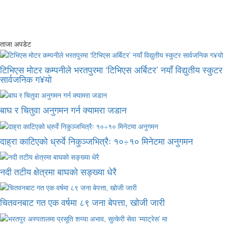
ताजा अपडेट
टिभिएस मोटर कम्पनीले भरतपुरमा ‘टिभिएस अर्बिटर’ नयाँ विद्युतीय स्कुटर
सार्वजनिक ग¥यो
बाघ र चितुवा अनुगमन गर्न क्यामरा जडान
दाह्रा काटिएको ध्रुर्वे निकुञ्जभित्रैः १०÷१० मिनेटमा अनुगमन
नदी तटीय क्षेत्रमा बाघको सङ्ख्या धेरै
चितवनबाट गत एक वर्षमा ८९ जना बेपत्ता, खोजी जारी