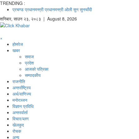
TRENDING :
प्रचण्ड
प्रधानमन्त्री
प्रधानमन्त्री ओली
सुन
सुनचाँदी
शनिबार
,
साउन
२३
,
२०८३
| August 8, 2026
×
होमपेज
खबर
समाज
प्रदेश
आजको पत्रिका
सम्पादकीय
राजनीति
अन्तर्राष्ट्रिय
अर्थ/वाणिज्य
मनाेरञ्जन
विज्ञान प्रविधि
अन्तरर्वार्ता
विचार/ब्लग
खेलकुद
रोचक
अन्य