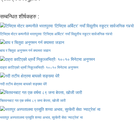
सम्बन्धित शीर्षकहरु :
टिभिएस मोटर कम्पनीले भरतपुरमा ‘टिभिएस अर्बिटर’ नयाँ विद्युतीय स्कुटर सार्वजनिक ग¥यो
बाघ र चितुवा अनुगमन गर्न क्यामरा जडान
दाह्रा काटिएको ध्रुर्वे निकुञ्जभित्रैः १०÷१० मिनेटमा अनुगमन
नदी तटीय क्षेत्रमा बाघको सङ्ख्या धेरै
चितवनबाट गत एक वर्षमा ८९ जना बेपत्ता, खोजी जारी
भरतपुर अस्पतालमा प्रसूति शय्या अभाव, सुत्केरी सेवा ‘म्याट्रेस’ मा