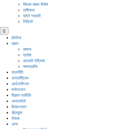
क्लिक खबर विशेष
राशिफल
फोटो ग्यालरी
भिडियो
☰
होमपेज
खबर
समाज
प्रदेश
आजको पत्रिका
सम्पादकीय
राजनीति
अन्तर्राष्ट्रिय
अर्थ/वाणिज्य
मनाेरञ्जन
विज्ञान प्रविधि
अन्तरर्वार्ता
विचार/ब्लग
खेलकुद
रोचक
अन्य