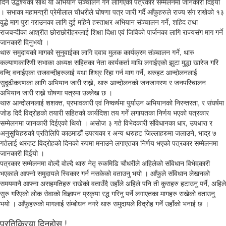
दिने उद्धेश्यका साथ यो अभियान संञ्चालन गर्न लागिएको पत्रकार सम्मेलनमा जानकारी दिईयो
। सभाका महामन्त्री प्रेमीलाल चौधरीले घोषणा पत्र जारी गर्दै आँफुहरुले राज्य संग राखेको १३
वुद्धे माग पुरा गराउनका लागि दुई महिने हस्ताक्षर अभियान संञ्चालन गर्ने, शहिद तथा
राजवन्दीका आश्रीत छोराछोरीहरुलाई शिक्षा दिक्षा एवं जिविको पार्जनका लागि राज्यसंग माग गर्ने
जानकारी दिनुभयो ।
थारु समुदायको मागको सुनुवाईका लागि दवाव मुलक कार्यक्रम संञ्चालन गर्ने, थारु
कल्याणकारिणी सभाका अध्यक्ष सहितका नेता कार्यकर्ता माथि लगाईएको झुटा मुद्धा खारेज गरि
वन्दि वनाईएका राजवन्दीहरुलाई यथा शिघ्र रिहा गर्न माग गर्ने, थरुहट आन्दोलनलाई
सुदृढीकरणका लागि अभियान जारी राख्ने, थारु आन्दोलनको जनजागरण र जनपरिचालन
अभियान जारी राख्ने घोषणा पत्रमा उल्लेख छ ।
थारु आन्दोलनलाई शशक्त, प्रभावकारी एवं निष्कर्षमा पुर्याउन अभियानको निरन्तरता, र संघर्षमा
जोड दिदै विद्रोहको तयारी सहितको कार्यदिशा तय गर्ने लगायतका निर्णय भएको पत्रकार
सम्मेलनमा जानकारी दिईएको थियो । असोज ३ गते विभेदकारी संविधानका धार, उपधारा र
अनुसुचिहरुको प्रतिलिपि काठमाडौं उपत्यका र अन्य थरुहट जिल्लाहरुमा जलाउने, भाद्र ७
गतेलाई थरुहट विद्रोहको दिनको रुपमा मनाउने लगाएतका निर्णय भएको पत्रकार सम्मेलनमा
जानकारी दिईयो ।
पत्रकार सम्मेलनमा वोल्दै वोल्दै थारु नेतृ रुकमिडि चौधरीले अहिलेको संविधान विभेदकारी
भएकाले आफ्नो समुदायले स्विकार गर्न नसकेको वताउनु भयो । आँफुले संविधान लेखनको
समयमानै आफ्ना असहमतिहरु राखेको वताउँदै उहाँले अहिले पनि ती कुराहरु हटाउनु पर्ने, अहिले
सुरु गरिएको लोक सेवाको विज्ञापन प्रकृया रद्ध गरिनु पर्ने लगाएतका मागहरु राखेको वताउनु
भयो । आँफुहरुको मागलाई संम्बोधन नगरे थारु समुदायले विद्रोह गर्ने उहाँको भनाई छ ।
प्रतिक्रिया दिनुहोस !