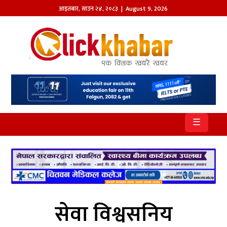
आइतबार
,
साउन
२४
,
२०८३
| August 9, 2026
होमपेज
खबर
समाज
प्रदेश
☰
आजको
पत्रिका
सम्पादकीय
राजनीति
सेवा विश्वसनिय
अन्तर्राष्ट्रिय