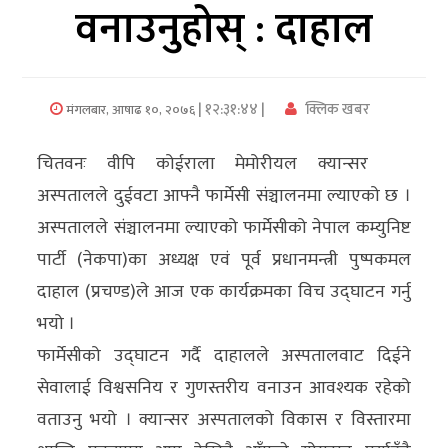
वनाउनुहोस् : दाहाल
अर्थ/
वाणिज्य
| १२:३१:४४ |
क्लिक खबर
मंगलबार, आषाढ १०, २०७६
मनाेरञ्जन
चितवनः वीपि कोईराला मेमोरीयल क्यान्सर
विज्ञान
अस्पतालले दुईवटा आफ्नै फार्मेसी संञ्चालनमा ल्याएको छ ।
प्रविधि
अस्पतालले संञ्चालनमा ल्याएको फार्मेसीको नेपाल कम्युनिष्ट
अन्तरर्वार्ता
पार्टी (नेकपा)का अध्यक्ष एवं पूर्व प्रधानमन्त्री पुष्पकमल
दाहाल (प्रचण्ड)ले आज एक कार्यक्रमका विच उद्घाटन गर्नु
विचार/
भयो ।
ब्लग
फार्मेसीको उद्घाटन गर्दै दाहालले अस्पतालवाट दिईने
खेलकुद
सेवालाई विश्वसनिय र गुणस्तरीय वनाउन आवश्यक रहेको
वताउनु भयो । क्यान्सर अस्पतालको विकास र विस्तारमा
रोचक