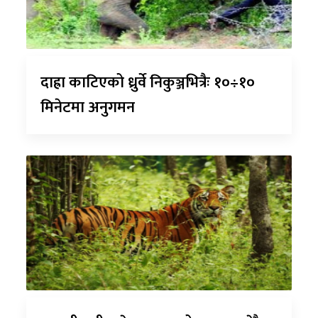
दाह्रा काटिएको ध्रुर्वे निकुञ्जभित्रैः १०÷१०
मिनेटमा अनुगमन