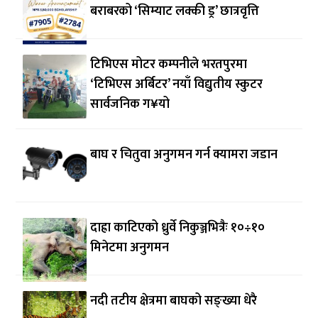
बराबरको ‘सिम्याट लक्की ड्र’ छात्रवृत्ति
टिभिएस मोटर कम्पनीले भरतपुरमा
‘टिभिएस अर्बिटर’ नयाँ विद्युतीय स्कुटर
सार्वजनिक ग¥यो
बाघ र चितुवा अनुगमन गर्न क्यामरा जडान
दाह्रा काटिएको ध्रुर्वे निकुञ्जभित्रैः १०÷१०
मिनेटमा अनुगमन
नदी तटीय क्षेत्रमा बाघको सङ्ख्या धेरै