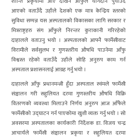
शान्ति प्रकृयामा आए देखिनै आँफुले योगदान पुर्याउँदै
अन्य
आएको वताउँदै उहाँले देशको एक मात्र केन्द्रिय स्तरको
क्लिक
सुविधा सम्पन्न यस अस्पतालको विकासका लागि सरकार र
खबर
मित्रराष्ट्रहरु संग आँफुले निरन्तर कुराकानी गरिरहेको
विशेष
दाहालले वताउनु भयो । अस्पतालको आफ्नै फार्मेसीवाट
विरामीले सर्वसुलभ र गुणस्तरीय औषधि पाउनेमा आँफु
राशिफल
विश्वस्त रहेको वताउँदै उहाँले सोहि अनुरुप काम गर्न
फोटो
अस्पताल प्रशासनलाई आग्रह गर्नु भयो ।
ग्यालरी
दाहालले आँफु प्रधानमन्त्री हुँदा अस्पताल स्वंमले फार्मेसी
भिडियो
संञ्चालन गरी सहुलियत दरमा गुणस्तरीय औषधि विक्रि
वितरणको व्यवस्था मिलाउने निर्णय अनुरुप आज आँफैले
फार्मेसीको उद्घाटन गर्न पाएकोमा खुशी व्यक्त गर्नु भयो । सो
अवसरमा अस्पतालका कार्यकारी निर्देशक डा. विजय चन्द्र
आचार्यले फार्मेसी संञ्चालन प्रकृया र सहुलियत दरमा