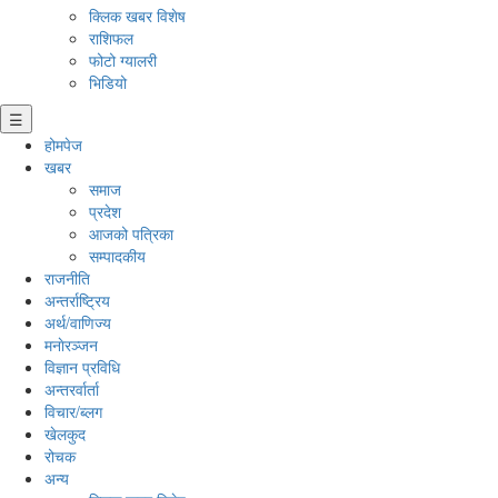
क्लिक खबर विशेष
राशिफल
फोटो ग्यालरी
भिडियो
☰
होमपेज
खबर
समाज
प्रदेश
आजको पत्रिका
सम्पादकीय
राजनीति
अन्तर्राष्ट्रिय
अर्थ/वाणिज्य
मनाेरञ्जन
विज्ञान प्रविधि
अन्तरर्वार्ता
विचार/ब्लग
खेलकुद
रोचक
अन्य