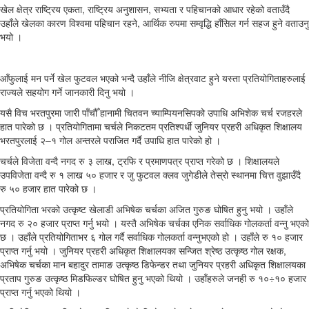
खेल क्षेत्र राष्ट्रिय एकता, राष्ट्रिय अनुशासन, सभ्यता र पहिचानको आधार रहेको वताउँदै
उहाँले खेलका कारण विश्वमा पहिचान रहने, आर्थिक रुपमा सम्वृद्धि हाँसिल गर्न सहज हुने वताउनु
भयो ।
आँफुलाई मन पर्ने खेल फुटवल भएको भन्दै उहाँले नीजि क्षेत्रवाट हुने यस्ता प्रतियोगिताहरुलाई
राज्यले सहयोग गर्ने जानकारी दिनु भयो ।
यसै विच भरतपुरमा जारी पाँचौँ हानामी चितवन च्याम्पियनसिपको उपाधि अभिशेक चर्च रजहरले
हात पारेको छ । प्रतियोगितामा चर्चले निकटतम प्रतिश्पर्धी जुनियर प्रहरी अधिकृत शिक्षालय
भरतपुरलाई २–१ गोल अन्तरले पराजित गर्दै उपाधि हात पारेको हो ।
चर्चले विजेता वन्दै नगद रु ३ लाख, ट्रफि र प्रमाणपत्र प्राप्त गरेको छ । शिक्षालयले
उपविजेता वन्दै रु १ लाख ५० हजार र जु फुटवल क्लव जुगेडीले तेस्रो स्थानमा चित्त वुझाउँदै
रु ५० हजार हात पारेको छ ।
प्रतियोगिता भरको उत्कृष्ट खेलाडी अभिषेक चर्चका अजित गुरुङ घोषित हुनु भयो । उहाँले
नगद रु २० हजार प्राप्त गर्नु भयो । यस्तै अभिषेक चर्चका एनिक सर्वाधिक गोलकर्ता वन्नु भएको
छ । उहाँले प्रतियोगिताभर ६ गोल गर्दै सर्वाधिक गोलकर्ता वन्नुभएको हो । उहाँले रु १० हजार
प्राप्त गर्नु भयो । जुनियर प्रहरी अधिकृत शिक्षालयका सन्जित श्रेष्ठ उत्कृष्ठ गोल रक्षक,
अभिषेक चर्चका मान बहादुर तामाङ उत्कृष्ठ डिफेन्डर तथा जुनियर प्रहरी अधिकृत शिक्षालयका
प्रताप गुरुङ उत्कृष्ठ मिडफिल्डर घोषित हुनु भएको थियो । उहाँहरुले जनही रु १०÷१० हजार
प्राप्त गर्नु भएको थियो ।