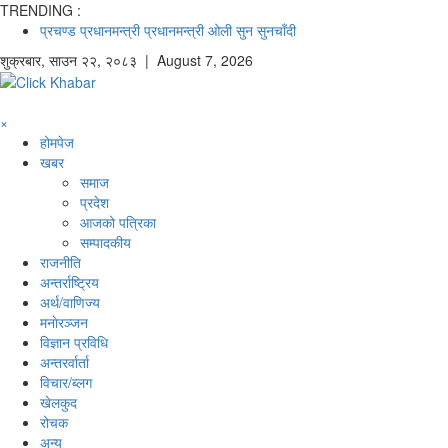
TRENDING :
प्रचण्ड
प्रधानमन्त्री
प्रधानमन्त्री ओली
सुन
सुनचाँदी
शुक्रबार
,
साउन
२२
,
२०८३
| August 7, 2026
×
होमपेज
खबर
समाज
प्रदेश
आजको पत्रिका
सम्पादकीय
राजनीति
अन्तर्राष्ट्रिय
अर्थ/वाणिज्य
मनाेरञ्जन
विज्ञान प्रविधि
अन्तरर्वार्ता
विचार/ब्लग
खेलकुद
रोचक
अन्य