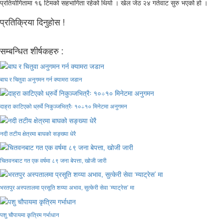
प्रतियोगितामा १६ टिमको सहभागिता रहेको थियो । खेल जेठ २४ गतेवाट सुरु भएको हो ।
प्रतिक्रिया दिनुहोस !
सम्बन्धित शीर्षकहरु :
बाघ र चितुवा अनुगमन गर्न क्यामरा जडान
दाह्रा काटिएको ध्रुर्वे निकुञ्जभित्रैः १०÷१० मिनेटमा अनुगमन
नदी तटीय क्षेत्रमा बाघको सङ्ख्या धेरै
चितवनबाट गत एक वर्षमा ८९ जना बेपत्ता, खोजी जारी
भरतपुर अस्पतालमा प्रसूति शय्या अभाव, सुत्केरी सेवा ‘म्याट्रेस’ मा
पशु चौपायमा कृत्रिम गर्भाधान