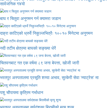
सार्वजनिक ग¥यो
बाघ र चितुवा अनुगमन गर्न क्यामरा जडान
दाह्रा काटिएको ध्रुर्वे निकुञ्जभित्रैः १०÷१० मिनेटमा अनुगमन
नदी तटीय क्षेत्रमा बाघको सङ्ख्या धेरै
चितवनबाट गत एक वर्षमा ८९ जना बेपत्ता, खोजी जारी
भरतपुर अस्पतालमा प्रसूति शय्या अभाव, सुत्केरी सेवा ‘म्याट्रेस’ मा
पशु चौपायमा कृत्रिम गर्भाधान
भरतपुर अस्पतालमा सर्पदंशका बिरामीको मृत्यु शून्य