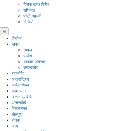
क्लिक खबर विशेष
राशिफल
फोटो ग्यालरी
भिडियो
☰
होमपेज
खबर
समाज
प्रदेश
आजको पत्रिका
सम्पादकीय
राजनीति
अन्तर्राष्ट्रिय
अर्थ/वाणिज्य
मनाेरञ्जन
विज्ञान प्रविधि
अन्तरर्वार्ता
विचार/ब्लग
खेलकुद
रोचक
अन्य