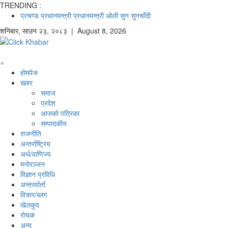
TRENDING :
प्रचण्ड
प्रधानमन्त्री
प्रधानमन्त्री ओली
सुन
सुनचाँदी
शनिबार
,
साउन
२३
,
२०८३
| August 8, 2026
×
होमपेज
खबर
समाज
प्रदेश
आजको पत्रिका
सम्पादकीय
राजनीति
अन्तर्राष्ट्रिय
अर्थ/वाणिज्य
मनाेरञ्जन
विज्ञान प्रविधि
अन्तरर्वार्ता
विचार/ब्लग
खेलकुद
रोचक
अन्य