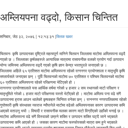
अम्लियपना वढ्दो, किसान चिन्तित
शनिबार, जेठ ३२, २०७६
| १२:१३:३१ |
क्लिक खबर
चितवनः कृषि उत्पादनका दृष्ट्रिले महत्वपूर्ण मानिने चितवन जिल्लामा माटोमा अम्लियपना वढ्दै
गएको छ । जिल्लाका कृर्षकहरुले अत्याधिक मात्रामा रासायनीक वलको प्रयोग गर्दा उत्पादन
योग्य जमिनमा अम्लियपना वढ्दै गएको कृषि ज्ञान केन्द्र भरतपुरले जनाएको छ ।
जिल्लामा अहिले ६५ प्रतिशत माटोमा अम्लियपना रहेको रत्ननगर प्रयोगशाला र मातृभूमि कृषि
सप्लार्यसले जनाएका छन् । पूर्वि चितवनको माटोमा ७० प्रतिशत र पश्चिम चितवनको माटोमा
६० प्रतिशत अम्लियपना रहेको परिक्षणमा भेटिएको हो ।
रत्ननगर प्रयोगशालाले यस आर्थिक वर्षमा गरेको ४ हजार २ सय स्थानको माटो परिक्षण र
मातृभूमिले गरेको ८ हजार माटो परिक्षणमा यस्तो भेटीएको हो । माटोमा अम्लिय पना वढे संगै
उत्पादनमा ह्रास आउन थालेको कृषकहरु चिन्तित वनेका छन् । रत्ननगर नगरपालिकामा रहेको
गुप्तेश्वरी कृषि संस्थाका नवराज न्यौपानेले माटोमा वढेको अम्लियपनाका कारण उत्पादनमा कमि
आएको वताउनु भयो । विषादी र रासायनीक मलका कारण माटो विग्रीएको उहाँको भनाई छ ।
माटोमा अम्लियपना वढे संगै विरुवाको उम्रने शक्ति र उत्पादन शक्ति घट्दै जाने भएकाले
उत्पादनमा कमि आएको हो । जसका कारण माटोमा फस्फोरसको मात्रा कम हुने भएकाले
उत्पादनमा कमि आउने रत्ननगर प्रयोग शालाका प्रमुख जिवन पौडेलले जानकारी दिनु भयो ।