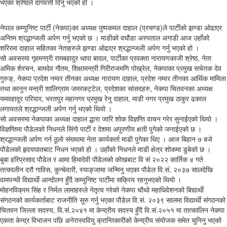
भएका श्रेष्ठले दागवत्ती दिनु भएको हो ।
नेपाल कम्युनिष्ट पार्टी (नेकपा)का अध्यक्ष पुष्पकमल दाहाल (प्रचण्ड)ले पार्टीको झण्डा ओढाएर
अन्तिम श्रद्धान्जली अर्पण गर्नु भएको छ । माडीको वघौडा अस्पताल अगाडी आज उहाँको
शरिरमा दाहाल सहितका नेताहरुले झण्डा ओढाएर श्रद्धान्जली अर्पण गर्नु भएको हो ।
सो अवसरमा गृहमन्त्री रामबहादुर थापा बादल, पार्टीका प्रवक्ता नारायणकाजी श्रेष्ठ, नेता
अमिक शेरचन, बामदेव गौतम, शिक्षामन्त्री गिरीराजमणि पोख्रेल, नेकपाका प्रमुख सचेतक देव
गुरुङ्, नेकपा प्रदेश नम्वर तीनका अध्यक्ष नारायण दाहाल, प्रदेश नम्वर तीनका आर्थिक मामिला
तथा कानुन मन्त्री शालिग्राम जमरकट्टेल, प्रदेशका सांसदहरु, नेकपा चितवनका अध्यक्ष
यमवहादुर परियार, भरतपुर महानगर प्रमुख रेनु दाहाल, माडी नगर प्रमुख ठाकुर ढकाल
लगायतले श्रद्धान्जली अर्पण गर्नु भएको थियो ।
सो अवसरमा नेकपाका अध्यक्ष दाहाल द्धारा जारि शोक विज्ञप्ति वाचन गरेर सुनाईएको थियो ।
विज्ञप्तिमा पौडेलको निधनले सिंगो पार्टी र देशमा अपुरणीय क्षती पुगेको जनाईएको छ ।
श्रद्धान्जली अर्पण गर्न ठूलो संख्यामा नेता कार्यकर्ता माडी पुगेका थिए । आज बिहान ७ बजे
पौडेलको हृदयघातबाट निधन भएको हो । उहाँको निधनले माडी क्षेत्र शोकमा डुबेको छ ।
बुबा हरिप्रसाद पौडेल र आमा हिमादेवी पौडेलको कोखबाट वि सं २०२२ कार्तिक ४ गते
तत्कालीन दरौ गाविस, कुन्चेवारी, स्याङ्जामा जन्मिनु भएका पौडेल वि.सं. २०३७ सालदेखि
वामपन्थी विद्यार्थी आन्दोलन हुँदै कम्युनिष्ट पार्टीमा सक्रिय रहनुभएको थियो ।
मोहनविक्रम सिंह र निर्मल लामाहरुले नेतृत्व गरेको नेकपा चौथो महाधिवेशनको बिद्यार्थी
संगठनको कार्यकर्ताबाट राजनीति सुरु गर्नु भएका पौडेल वि.सं. २०३९ सालमा विद्यार्थी संगठनको
चितवन जिल्ला सदस्य, वि.सं.२०४१ मा केन्द्रीय सदस्य हुँदै वि.सं.२०५१ मा तात्कालिन नेकपा
एकता केन्द्र विभाजन पछि अनेरास्ववियु क्रान्तिकारीको केन्द्रीय संयोजक समेत चुनिनु भएको