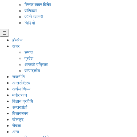
क्लिक खबर विशेष
राशिफल
फोटो ग्यालरी
भिडियो
☰
होमपेज
खबर
समाज
प्रदेश
आजको पत्रिका
सम्पादकीय
राजनीति
अन्तर्राष्ट्रिय
अर्थ/वाणिज्य
मनाेरञ्जन
विज्ञान प्रविधि
अन्तरर्वार्ता
विचार/ब्लग
खेलकुद
रोचक
अन्य