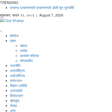
TRENDING :
प्रचण्ड
प्रधानमन्त्री
प्रधानमन्त्री ओली
सुन
सुनचाँदी
शुक्रबार
,
साउन
२२
,
२०८३
| August 7, 2026
×
होमपेज
खबर
समाज
प्रदेश
आजको पत्रिका
सम्पादकीय
राजनीति
अन्तर्राष्ट्रिय
अर्थ/वाणिज्य
मनाेरञ्जन
विज्ञान प्रविधि
अन्तरर्वार्ता
विचार/ब्लग
खेलकुद
रोचक
अन्य