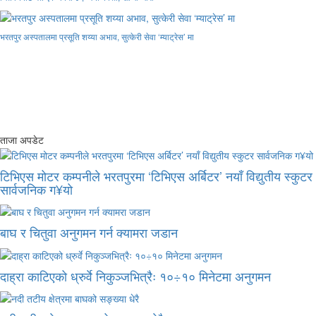
भरतपुर अस्पतालमा प्रसूति शय्या अभाव, सुत्केरी सेवा ‘म्याट्रेस’ मा
ताजा अपडेट
टिभिएस मोटर कम्पनीले भरतपुरमा ‘टिभिएस अर्बिटर’ नयाँ विद्युतीय स्कुटर
सार्वजनिक ग¥यो
बाघ र चितुवा अनुगमन गर्न क्यामरा जडान
दाह्रा काटिएको ध्रुर्वे निकुञ्जभित्रैः १०÷१० मिनेटमा अनुगमन