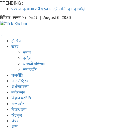
TRENDING :
प्रचण्ड
प्रधानमन्त्री
प्रधानमन्त्री ओली
सुन
सुनचाँदी
बिहिबार
,
साउन
२१
,
२०८३
| August 6, 2026
×
होमपेज
खबर
समाज
प्रदेश
आजको पत्रिका
सम्पादकीय
राजनीति
अन्तर्राष्ट्रिय
अर्थ/वाणिज्य
मनाेरञ्जन
विज्ञान प्रविधि
अन्तरर्वार्ता
विचार/ब्लग
खेलकुद
रोचक
अन्य