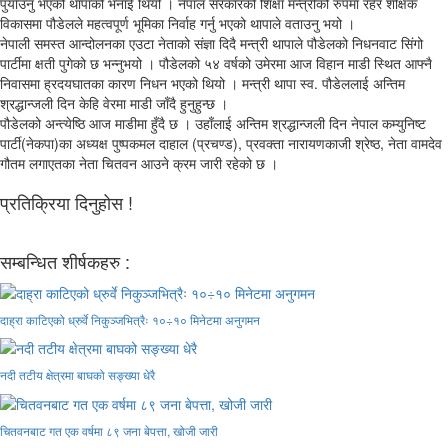
पुर्याउनु भएको थापाको भनाई थियो । नेपाल सरकारको शिक्षा मन्त्रीको रुपमा रहेर शैक्षिक
विकासमा पौडेलले महत्वपूर्ण भूमिका निर्वाह गर्नु भएको थापाले वताउनु भयो ।
नेपाली समस्त आन्दोलनका एउटा नेताको संज्ञा दिदै मन्त्री थापाले पौडेलको निधनवाट सिंगो
पार्टीमा क्षती पुगेको छ भन्नुभयो । पौडेलको ५४ वर्षको उमेरमा आज विहान माडी स्थित आफ्नै
निवासमा ह्रदयघातका कारण निधन भएको थियो । मन्त्री थापा स्व. पौडेललाई अन्तिम
श्रद्धान्जली दिन केहि वेरमा माडी जाँदै हुनुहुन्छ ।
पौडेलको अन्त्येष्ठि आज माडीमा हुँदै छ । उहाँलाई अन्तिम श्रद्धान्जली दिन नेपाल कम्युनिष्ट
पार्टी(नेकपा)का अध्यक्ष पुष्पकमल दाहाल (प्रचण्ड), प्रवक्ता नारायणकाजी श्रेष्ठ, नेता वामदेव
गौतम लगाएतका नेता चितवन आउने क्रम जारी रहेको छ ।
प्रतिक्रिया दिनुहोस !
सम्बन्धित शीर्षकहरु :
दाह्रा काटिएको ध्रुर्वे निकुञ्जभित्रैः १०÷१० मिनेटमा अनुगमन
नदी तटीय क्षेत्रमा बाघको सङ्ख्या धेरै
चितवनबाट गत एक वर्षमा ८९ जना बेपत्ता, खोजी जारी