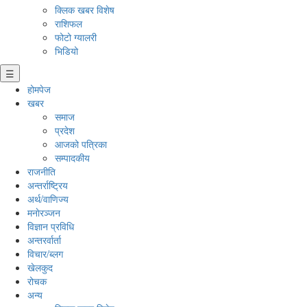
क्लिक खबर विशेष
राशिफल
फोटो ग्यालरी
भिडियो
☰
होमपेज
खबर
समाज
प्रदेश
आजको पत्रिका
सम्पादकीय
राजनीति
अन्तर्राष्ट्रिय
अर्थ/वाणिज्य
मनाेरञ्जन
विज्ञान प्रविधि
अन्तरर्वार्ता
विचार/ब्लग
खेलकुद
रोचक
अन्य