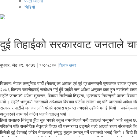
फोटो ग्यालरी
भिडियो
दुई तिहाईको सरकारवाट जनताले च
बुधबार, जेठ २९, २०७६
| १०:०८:२० |
क्लिक खबर
चितवनः नेपाल कम्युनिष्ट पार्टी (नेकपा)का अध्यक्ष एबं पूर्व प्रधानमन्त्री पुष्पकमल दाहाल प
२०७६ वितरण समारोहलाई सम्वोधन गर्नु हुँदै उहाँले जन अपेक्षा अनुसार काम हुन नसकेको वता
उहाँले जनताको अपेक्षा शुशासन, विकास निर्माणको तिब्रता, भ्रष्टाचार नियन्त्रर्ण जस्ता वि
भयो । उहाँले भन्नुभयो “जनताको अपेक्षाका विषयमा पार्टीमा समिक्षा भए पनि जनताको अपेक्षा गह
सरकार र पार्टीले जनाका लागि गरेको प्रयास प्रयाप्त नभएको उहाँको भनाई थियो । कार्यक्रम
अनुसारको काम गर्न कठिन भएको वताउनु भयो ।
हिजो राजाहरु निरंकुश हुँदा सुरु भएको स्कुल नभत्कीएको भन्दै दाहालले भन्नुभयो “यहि स्कुल 
परिवर्तन पछि राजनैतिक नेतृत्वले जित्छ की परम्परागत ढङ्गले चल्दै आएको राज्य संरचनाले जि
छिमेकी दुई देशलाई जोडेर नेपाललाई संम्वृद्ध मुलुक वनाउनु पर्ने दाहालको भनाई थियो । छिटो 