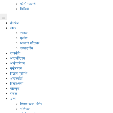
फोटो ग्यालरी
भिडियो
☰
होमपेज
खबर
समाज
प्रदेश
आजको पत्रिका
सम्पादकीय
राजनीति
अन्तर्राष्ट्रिय
अर्थ/वाणिज्य
मनाेरञ्जन
विज्ञान प्रविधि
अन्तरर्वार्ता
विचार/ब्लग
खेलकुद
रोचक
अन्य
क्लिक खबर विशेष
राशिफल