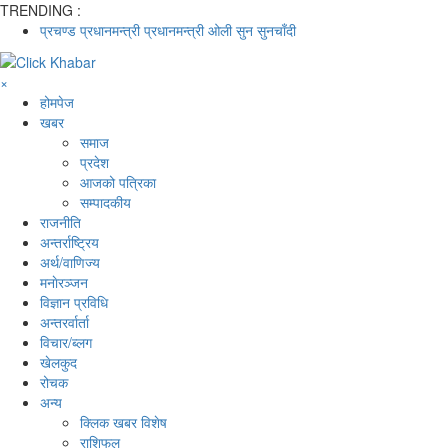
TRENDING :
प्रचण्ड
प्रधानमन्त्री
प्रधानमन्त्री ओली
सुन
सुनचाँदी
×
होमपेज
खबर
समाज
प्रदेश
आजको पत्रिका
सम्पादकीय
राजनीति
अन्तर्राष्ट्रिय
अर्थ/वाणिज्य
मनाेरञ्जन
विज्ञान प्रविधि
अन्तरर्वार्ता
विचार/ब्लग
खेलकुद
रोचक
अन्य
क्लिक खबर विशेष
राशिफल