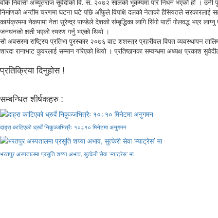
वाँके निवासी अच्यूतराज सुवेदीको वि. सं. २०७२ सालको भूकम्पमा परि निधन भएको हो । उनी पूर
निर्माणको अन्तीम चरणमा घटना घटे पछि आँफुले विपक्षि दलको नेताको हैसियतले सरकारलाई सहय
कार्यक्रममा नेकपामा नेता सुरेन्द्र पाण्डेले देशको संम्बृद्धिका लागि सिंगो पार्टी गोलवद्ध भएर ल
जनधनको क्षती भएको स्मरण गर्नु भएको थियो ।
सो अवसरमा राष्ट्रिय प्रतिभा पुरस्कार २०७६ वाट शशस्त्र प्रहरीवल विपत व्यवस्थापन तालिम
शारदा रानाभाट कुवरलाई सम्मान गरिएको थियो । प्रतिष्ठानका सम्वन्धमा अध्यक्ष प्रकाश सुवेद
प्रतिक्रिया दिनुहोस !
सम्बन्धित शीर्षकहरु :
दाह्रा काटिएको ध्रुर्वे निकुञ्जभित्रैः १०÷१० मिनेटमा अनुगमन
भरतपुर अस्पतालमा प्रसूति शय्या अभाव, सुत्केरी सेवा ‘म्याट्रेस’ मा