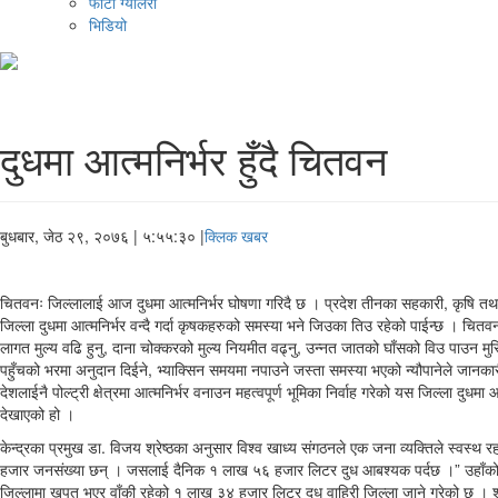
फोटो ग्यालरी
भिडियो
दुधमा आत्मनिर्भर हुँदै चितवन
बुधबार, जेठ २९, २०७६
| ५:५५:३० |
क्लिक खबर
चितवनः जिल्लालाई आज दुधमा आत्मनिर्भर घोषणा गरिदै छ । प्रदेश तीनका सहकारी, कृषि तथा भूमि 
जिल्ला दुधमा आत्मनिर्भर वन्दै गर्दा कृषकहरुको समस्या भने जिउका तिउ रहेको पाईन्छ । चितव
लागत मुल्य वढि हुनु, दाना चोक्करको मुल्य नियमीत वढ्नु, उन्नत जातको घाँसको विउ पाउन म
पहुँचको भरमा अनुदान दिईने, भ्याक्सिन समयमा नपाउने जस्ता समस्या भएको न्यौपानेले जानका
देशलाईनै पोल्ट्री क्षेत्रमा आत्मनिर्भर वनाउन महत्वपूर्ण भूमिका निर्वाह गरेको यस जिल्ला दु
देखाएको हो ।
केन्द्रका प्रमुख डा. विजय श्रेष्ठका अनुसार विश्व खाध्य संगठनले एक जना व्यक्तिले स्वस्थ 
हजार जनसंख्या छन् । जसलाई दैनिक १ लाख ५६ हजार लिटर दुध आबश्यक पर्दछ ।” उहाँको 
जिल्लामा खपत भएर वाँकी रहेको १ लाख ३४ हजार लिटर दुध वाहिरी जिल्ला जाने गरेको छ । श्रेष