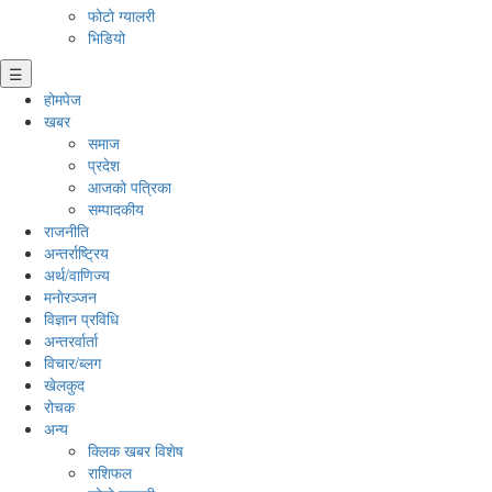
फोटो ग्यालरी
भिडियो
☰
होमपेज
खबर
समाज
प्रदेश
आजको पत्रिका
सम्पादकीय
राजनीति
अन्तर्राष्ट्रिय
अर्थ/वाणिज्य
मनाेरञ्जन
विज्ञान प्रविधि
अन्तरर्वार्ता
विचार/ब्लग
खेलकुद
रोचक
अन्य
क्लिक खबर विशेष
राशिफल