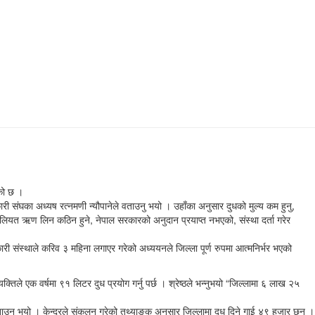
ेको छ ।
री संघका अध्यष रत्नमणी न्यौपानेले वताउनु भयो । उहाँका अनुसार दुधको मुल्य कम हुनु,
हुलियत ऋण लिन कठिन हुने, नेपाल सरकारको अनुदान प्रयाप्त नभएको, संस्था दर्ता गरेर
हकारी संस्थाले करिव ३ महिना लगाएर गरेको अध्ययनले जिल्ला पूर्ण रुपमा आत्मनिर्भर भएको
िले एक वर्षमा ९१ लिटर दुध प्रयोग गर्नु पर्छ । श्रेष्ठले भन्नुभयो “जिल्लामा ६ लाख २५
वताउनु भयो । केन्द्रले संकलन गरेको तथ्याङ्क अनुसार जिल्लामा दुध दिने गाई ४९ हजार छन् ।