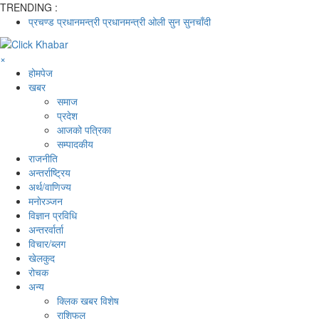
TRENDING :
प्रचण्ड
प्रधानमन्त्री
प्रधानमन्त्री ओली
सुन
सुनचाँदी
×
होमपेज
खबर
समाज
प्रदेश
आजको पत्रिका
सम्पादकीय
राजनीति
अन्तर्राष्ट्रिय
अर्थ/वाणिज्य
मनाेरञ्जन
विज्ञान प्रविधि
अन्तरर्वार्ता
विचार/ब्लग
खेलकुद
रोचक
अन्य
क्लिक खबर विशेष
राशिफल