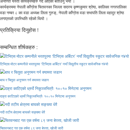
अन्तर्गत यस्ता कार्यक्रमहरु गर्दै आएको बताउनु भयो ।
कार्यक्रममा नेपाली काँग्रेस चितवनका जिल्ला सदस्य कृष्णकुमार श्रेष्ठ, कालिका नगरपालिका
वडा नम्बर ८ का वडा अध्यक्ष लिला गुरुङ्, नेपाली काँग्रेस वडा सभापति लिला वहादुर श्रेष्ठ
लगाएतको उपस्थिति रहेको थियो ।
प्रतिक्रिया दिनुहोस !
सम्बन्धित शीर्षकहरु :
टिभिएस मोटर कम्पनीले भरतपुरमा ‘टिभिएस अर्बिटर’ नयाँ विद्युतीय स्कुटर सार्वजनिक ग¥यो
बाघ र चितुवा अनुगमन गर्न क्यामरा जडान
दाह्रा काटिएको ध्रुर्वे निकुञ्जभित्रैः १०÷१० मिनेटमा अनुगमन
नदी तटीय क्षेत्रमा बाघको सङ्ख्या धेरै
चितवनबाट गत एक वर्षमा ८९ जना बेपत्ता, खोजी जारी