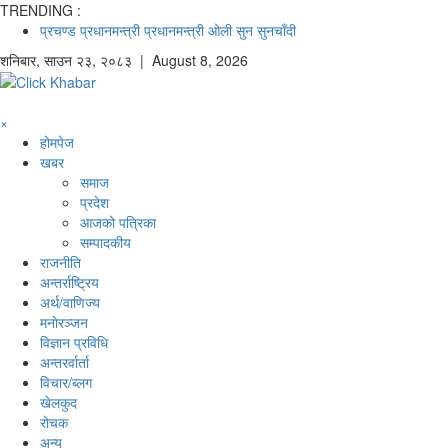
TRENDING :
प्रचण्ड
प्रधानमन्त्री
प्रधानमन्त्री ओली
सुन
सुनचाँदी
शनिबार
,
साउन
२३
,
२०८३
| August 8, 2026
×
होमपेज
खबर
समाज
प्रदेश
आजको पत्रिका
सम्पादकीय
राजनीति
अन्तर्राष्ट्रिय
अर्थ/वाणिज्य
मनाेरञ्जन
विज्ञान प्रविधि
अन्तरर्वार्ता
विचार/ब्लग
खेलकुद
रोचक
अन्य