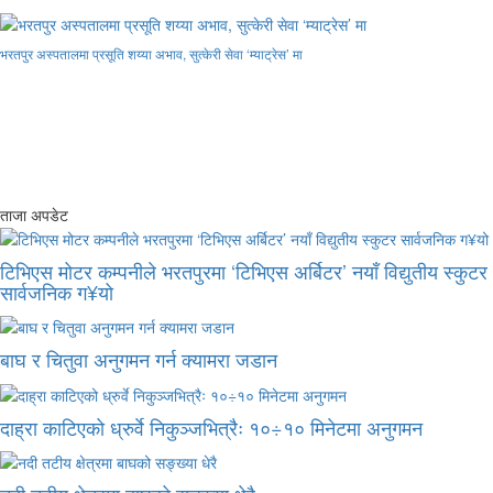
भरतपुर अस्पतालमा प्रसूति शय्या अभाव, सुत्केरी सेवा ‘म्याट्रेस’ मा
ताजा अपडेट
टिभिएस मोटर कम्पनीले भरतपुरमा ‘टिभिएस अर्बिटर’ नयाँ विद्युतीय स्कुटर
सार्वजनिक ग¥यो
बाघ र चितुवा अनुगमन गर्न क्यामरा जडान
दाह्रा काटिएको ध्रुर्वे निकुञ्जभित्रैः १०÷१० मिनेटमा अनुगमन