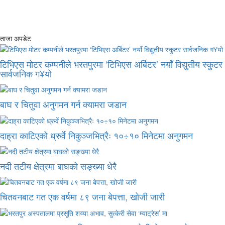
ताजा अपडेट
टिभिएस मोटर कम्पनीले भरतपुरमा ‘टिभिएस अर्बिटर’ नयाँ विद्युतीय स्कुटर
सार्वजनिक ग¥यो
बाघ र चितुवा अनुगमन गर्न क्यामरा जडान
दाह्रा काटिएको ध्रुर्वे निकुञ्जभित्रैः १०÷१० मिनेटमा अनुगमन
नदी तटीय क्षेत्रमा बाघको सङ्ख्या धेरै
चितवनबाट गत एक वर्षमा ८९ जना बेपत्ता, खोजी जारी