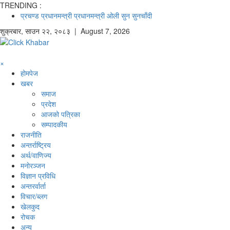
TRENDING :
प्रचण्ड
प्रधानमन्त्री
प्रधानमन्त्री ओली
सुन
सुनचाँदी
शुक्रबार
,
साउन
२२
,
२०८३
| August 7, 2026
×
होमपेज
खबर
समाज
प्रदेश
आजको पत्रिका
सम्पादकीय
राजनीति
अन्तर्राष्ट्रिय
अर्थ/वाणिज्य
मनाेरञ्जन
विज्ञान प्रविधि
अन्तरर्वार्ता
विचार/ब्लग
खेलकुद
रोचक
अन्य