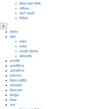
क्लिक खबर विशेष
राशिफल
फोटो ग्यालरी
भिडियो
☰
होमपेज
खबर
समाज
प्रदेश
आजको पत्रिका
सम्पादकीय
राजनीति
अन्तर्राष्ट्रिय
अर्थ/वाणिज्य
मनाेरञ्जन
विज्ञान प्रविधि
अन्तरर्वार्ता
विचार/ब्लग
खेलकुद
रोचक
अन्य