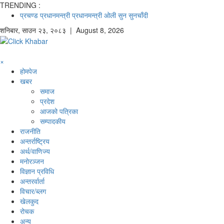
TRENDING :
प्रचण्ड
प्रधानमन्त्री
प्रधानमन्त्री ओली
सुन
सुनचाँदी
शनिबार
,
साउन
२३
,
२०८३
| August 8, 2026
×
होमपेज
खबर
समाज
प्रदेश
आजको पत्रिका
सम्पादकीय
राजनीति
अन्तर्राष्ट्रिय
अर्थ/वाणिज्य
मनाेरञ्जन
विज्ञान प्रविधि
अन्तरर्वार्ता
विचार/ब्लग
खेलकुद
रोचक
अन्य