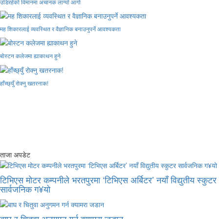
उडिरहेको विमानमा अचानक लाग्यो आगो
मह शिकारलाई व्यवस्थित र वैज्ञानिक बनाउनुपर्ने आवश्यकता
बोस्टन कलेजमा ह्याकाथन हुने
हाँच्छ्युँ रोक्नु खतरनाक!
ताजा अपडेट
टिभिएस मोटर कम्पनीले भरतपुरमा ‘टिभिएस अर्बिटर’ नयाँ विद्युतीय स्कुटर
सार्वजनिक ग¥यो
बाघ र चितुवा अनुगमन गर्न क्यामरा जडान