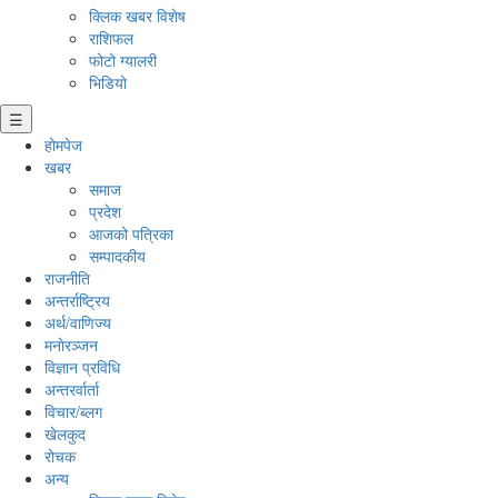
क्लिक खबर विशेष
राशिफल
फोटो ग्यालरी
भिडियो
☰
होमपेज
खबर
समाज
प्रदेश
आजको पत्रिका
सम्पादकीय
राजनीति
अन्तर्राष्ट्रिय
अर्थ/वाणिज्य
मनाेरञ्जन
विज्ञान प्रविधि
अन्तरर्वार्ता
विचार/ब्लग
खेलकुद
रोचक
अन्य