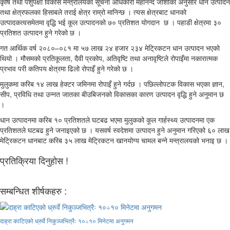
कृषि तथा पशुपक्षी विकास मन्त्रालयका सूचना अधिकारी महानन्द जोशीका अनुसार धान उत्पादन
तथा क्षेत्रफलका हिसाबले तराई क्षेत्र राम्रो मानिन्छ । त्यस क्षेत्रबाट धानको
उत्पादकत्वसमेतमा वृद्धि भई कूल उत्पादनको ७० प्रतिशत योगदान छ । पहाडी क्षेत्रमा ३०
प्रतिशत उत्पादन हुने गरेको छ ।
गत आर्थिक वर्ष २०८०–०८१ मा ५७ लाख २४ हजार २३४ मेट्रिकटन धान उत्पादन भएको
थियो । मौसमको प्रतिकूलता, दैवी प्रकोप, अतिवृष्टि तथा अनावृष्टिले रोपाइँमा नकारात्मक
प्रभाव परी कतिपय क्षेत्रमा ढिलो रोपाइँ हुने गरेको छ ।
मुलुकमा करिब १४ लाख हेक्टर जमिनमा रोपाइँ हुने गर्दछ । पछिल्लोपटक विकास भएका ज्ञान,
सीप, प्रविधि तथा उन्नत जातका बीउबिजनको विकासका कारण उत्पादन वृद्धि हुने अनुमान छ
।
धान उत्पादनमा करिब १० प्रतिशतले घटबढ भएमा मुलुकको कूल गार्हस्थ्य उत्पादनमा एक
प्रतिशतले घटबढ हुने जनाइएको छ । यसवर्ष स्वदेशमा उत्पादन हुने अनुमान गरिएको ६० लाख
मेट्रिकटन धानबाट करिब ३५ लाख मेट्रिकटन खानयोग्य चामल बन्ने मन्त्रालयको भनाइ छ ।
प्रतिक्रिया दिनुहोस !
सम्बन्धित शीर्षकहरु :
दाह्रा काटिएको ध्रुर्वे निकुञ्जभित्रैः १०÷१० मिनेटमा अनुगमन