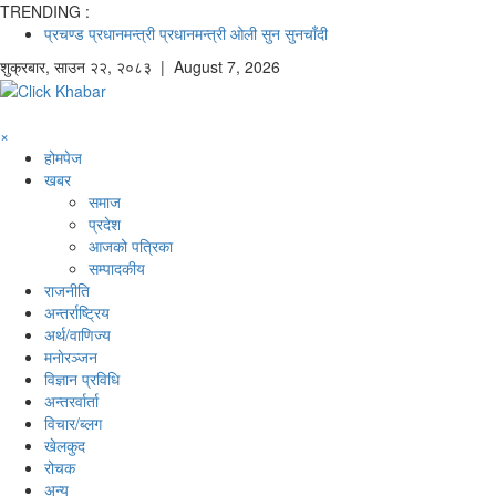
TRENDING :
प्रचण्ड
प्रधानमन्त्री
प्रधानमन्त्री ओली
सुन
सुनचाँदी
शुक्रबार
,
साउन
२२
,
२०८३
| August 7, 2026
×
होमपेज
खबर
समाज
प्रदेश
आजको पत्रिका
सम्पादकीय
राजनीति
अन्तर्राष्ट्रिय
अर्थ/वाणिज्य
मनाेरञ्जन
विज्ञान प्रविधि
अन्तरर्वार्ता
विचार/ब्लग
खेलकुद
रोचक
अन्य