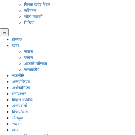
क्लिक खबर विशेष
राशिफल
फोटो ग्यालरी
भिडियो
☰
होमपेज
खबर
समाज
प्रदेश
आजको पत्रिका
सम्पादकीय
राजनीति
अन्तर्राष्ट्रिय
अर्थ/वाणिज्य
मनाेरञ्जन
विज्ञान प्रविधि
अन्तरर्वार्ता
विचार/ब्लग
खेलकुद
रोचक
अन्य