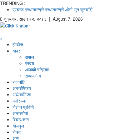
TRENDING :
प्रचण्ड
प्रधानमन्त्री
प्रधानमन्त्री ओली
सुन
सुनचाँदी
शुक्रबार
,
साउन
२२
,
२०८३
| August 7, 2026
×
होमपेज
खबर
समाज
प्रदेश
आजको पत्रिका
सम्पादकीय
राजनीति
अन्तर्राष्ट्रिय
अर्थ/वाणिज्य
मनाेरञ्जन
विज्ञान प्रविधि
अन्तरर्वार्ता
विचार/ब्लग
खेलकुद
रोचक
अन्य