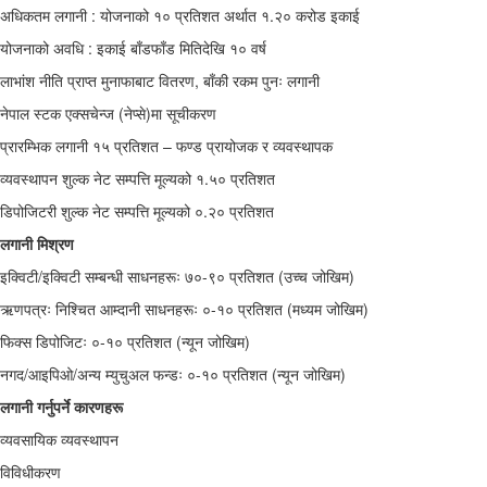
अधिकतम लगानी : योजनाको १० प्रतिशत अर्थात १.२० करोड इकाई
योजनाको अवधि : इकाई बाँडफाँड मितिदेखि १० वर्ष
लाभांश नीति प्राप्त मुनाफाबाट वितरण, बाँकी रकम पुनः लगानी
नेपाल स्टक एक्सचेन्ज (नेप्से)मा सूचीकरण
प्रारम्भिक लगानी १५ प्रतिशत – फण्ड प्रायोजक र व्यवस्थापक
व्यवस्थापन शुल्क नेट सम्पत्ति मूल्यको १.५० प्रतिशत
डिपोजिटरी शुल्क नेट सम्पत्ति मूल्यको ०.२० प्रतिशत
लगानी मिश्रण
इक्विटी/इक्विटी सम्बन्धी साधनहरूः ७०-९० प्रतिशत (उच्च जोखिम)
ऋणपत्रः निश्चित आम्दानी साधनहरूः ०-१० प्रतिशत (मध्यम जोखिम)
फिक्स डिपोजिटः ०-१० प्रतिशत (न्यून जोखिम)
नगद/आइपिओ/अन्य म्युचुअल फन्डः ०-१० प्रतिशत (न्यून जोखिम)
लगानी गर्नुपर्ने कारणहरू
व्यवसायिक व्यवस्थापन
विविधीकरण