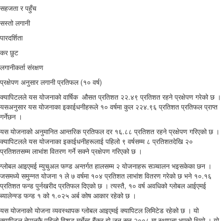
सहजता र पहुँच
सस्तो लगानी
पारदर्शिता
कर छुट
लगानीकर्ता संरक्षण
प्रक्षेपण अनुसार लगानी प्रतिफल (१० वर्ष)
क्यापिटलले यस योजनाको वार्षिक औसत प्रतिशत २२.४९ प्रतिशत रहने प्रक्षेपण गरेको छ ।
यसअनुसार यस योजनाका इकाईधनीहरूले १० वर्षमा कुल २२४.९६ प्रतिशत प्रतिफल प्राप्त
गर्नेछन ।
यस योजनाको अनुमानित आन्तरिक प्रतिफल दर १६.८८ प्रतिशत रहने प्रक्षेपण गरिएको छ ।
क्यापिटलले यस योजनाका इकाईधनीहरूलाई पहिलो ९ वर्षसम्म ८ प्रतिशतदेखि २०
प्रतिशतसम्म लाभांश वितरण गर्ने सक्ने प्रक्षेपण गरिएको छ ।
ग्लोबल आइएमई म्युचुअल फण्ड अन्तर्गत हालसम्म २ योजनाहरू सञ्चालन भइसकेका छन ।
जसमध्ये समुन्नत योजना १ ले ७ वर्षमा १०४ प्रतिशत लाभांश वितरण गरेको छ भने १०.१६
प्रतिशत फन्ड पुर्नखरीद प्रतिफल दिएको छ । त्यस्तै, १० वर्ष अवधिको ग्लोबल आईएमई
ब्यालेन्स्ड फन्ड १ को १.०२५ अर्ब कोष आकार रहेको छ ।
यस योजनाको योजना व्यवस्थापक ग्लोबल आइएमई क्यापिटल लिमिटेड रहेको छ । यो
क्यापिटल नेपालकै पहिलो विशुद्ध मर्चेन्ट बैंकर हो जुन सन २००८ मा स्थापना भएको थियो । यो