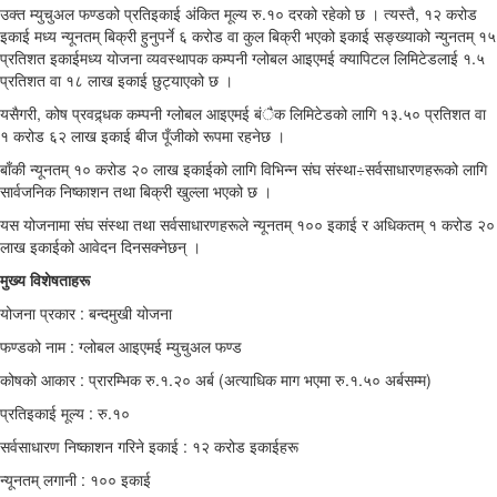
उक्त म्युचुअल फण्डको प्रतिइकाई अंकित मूल्य रु.१० दरको रहेको छ । त्यस्तै, १२ करोड
इकाई मध्य न्यूनतम् बिक्री हुनुपर्ने ६ करोड वा कुल बिक्री भएको इकाई सङ्ख्याको न्युनतम् १५
प्रतिशत इकाईमध्य योजना व्यवस्थापक कम्पनी ग्लोबल आइएमई क्यापिटल लिमिटेडलाई १.५
प्रतिशत वा १८ लाख इकाई छुट्याएको छ ।
यसैगरी, कोष प्रवद्र्धक कम्पनी ग्लोबल आइएमई बंैक लिमिटेडको लागि १३.५० प्रतिशत वा
१ करोड ६२ लाख इकाई बीज पूँजीको रूपमा रहनेछ ।
बाँकी न्यूनतम् १० करोड २० लाख इकाईको लागि विभिन्न संघ संस्था÷सर्वसाधारणहरूको लागि
सार्वजनिक निष्काशन तथा बिक्री खुल्ला भएको छ ।
यस योजनामा संघ संस्था तथा सर्वसाधारणहरूले न्यूनतम् १०० इकाई र अधिकतम् १ करोड २०
लाख इकाईको आवेदन दिनसक्नेछन् ।
मुख्य विशेषताहरू
योजना प्रकार : बन्दमुखी योजना
फण्डको नाम : ग्लोबल आइएमई म्युचुअल फण्ड
कोषको आकार : प्रारम्भिक रु.१.२० अर्ब (अत्याधिक माग भएमा रु.१.५० अर्बसम्म)
प्रतिइकाई मूल्य : रु.१०
सर्वसाधारण निष्काशन गरिने इकाई : १२ करोड इकाईहरू
न्यूनतम् लगानी : १०० इकाई