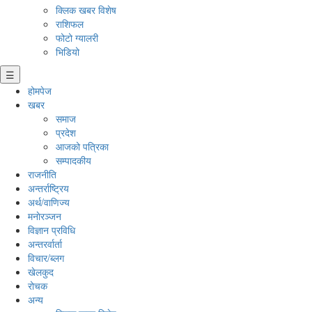
क्लिक खबर विशेष
राशिफल
फोटो ग्यालरी
भिडियो
☰
होमपेज
खबर
समाज
प्रदेश
आजको पत्रिका
सम्पादकीय
राजनीति
अन्तर्राष्ट्रिय
अर्थ/वाणिज्य
मनाेरञ्जन
विज्ञान प्रविधि
अन्तरर्वार्ता
विचार/ब्लग
खेलकुद
रोचक
अन्य