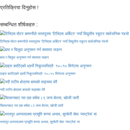
प्रतिक्रिया दिनुहोस !
सम्बन्धित शीर्षकहरु :
टिभिएस मोटर कम्पनीले भरतपुरमा ‘टिभिएस अर्बिटर’ नयाँ विद्युतीय स्कुटर सार्वजनिक ग¥यो
बाघ र चितुवा अनुगमन गर्न क्यामरा जडान
दाह्रा काटिएको ध्रुर्वे निकुञ्जभित्रैः १०÷१० मिनेटमा अनुगमन
नदी तटीय क्षेत्रमा बाघको सङ्ख्या धेरै
चितवनबाट गत एक वर्षमा ८९ जना बेपत्ता, खोजी जारी
भरतपुर अस्पतालमा प्रसूति शय्या अभाव, सुत्केरी सेवा ‘म्याट्रेस’ मा