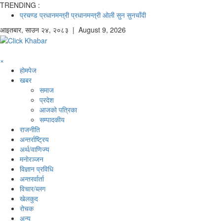
TRENDING :
प्रचण्ड
प्रधानमन्त्री
प्रधानमन्त्री ओली
सुन
सुनचाँदी
आइतबार
,
साउन
२४
,
२०८३
| August 9, 2026
×
होमपेज
खबर
समाज
प्रदेश
आजको पत्रिका
सम्पादकीय
राजनीति
अन्तर्राष्ट्रिय
अर्थ/वाणिज्य
मनाेरञ्जन
विज्ञान प्रविधि
अन्तरर्वार्ता
विचार/ब्लग
खेलकुद
रोचक
अन्य