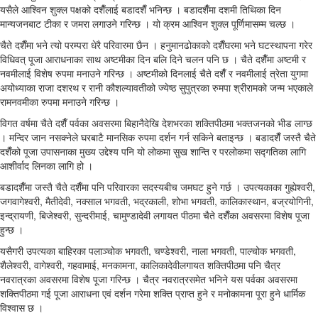
यसैले आश्विन शुक्ल पक्षको दशैँलाई बडादशैँ भनिन्छ । बडादशैँमा दशमी तिथिका दिन
मान्यजनबाट टीका र जमरा लगाउने गरिन्छ । यो क्रम आश्विन शुक्ल पूर्णिमासम्म चल्छ ।
चैते दशैँमा भने त्यो परम्परा धेरै परिवारमा छैन । हनुमानढोकाको दशैँघरमा भने घटस्थापना गरेर
विधिवत् पूजा आराधनाका साथ अष्टमीका दिन बलि दिने चलन पनि छ । चैते दशैँमा अष्टमी र
नवमीलाई विशेष रुपमा मनाउने गरिन्छ । अष्टमीको दिनलाई चैते दशैँ र नवमीलाई त्रेता युगमा
अयोध्याका राजा दशरथ र रानी कौशल्यावतीको ज्येष्ठ सुपुत्रका रुमपा श्रीरामको जन्म भएकाले
रामनवमीका रुपमा मनाउने गरिन्छ ।
विगत वर्षमा चैते दशैँ पर्वका अवसरमा बिहानैदेखि देशभरका शक्तिपीठमा भक्तजनको भीड लाग्छ
। मन्दिर जान नसक्नेले घरबाटै मानसिक रुपमा दर्शन गर्न सकिने बताइन्छ । बडादशैँ जस्तै चैते
दशैँको पूजा उपासनाका मुख्य उद्देश्य पनि यो लोकमा सुख शान्ति र परलोकमा सद्गतिका लागि
आशीर्वाद लिनका लागि हो ।
बडादशैँमा जस्तै चैते दशैँमा पनि परिवारका सदस्यबीच जमघट हुने गर्छ । उपत्यकाका गुह्येश्वरी,
जगवागेश्वरी, मैतीदेवी, नक्साल भगवती, भद्रकाली, शोभा भगवती, कालिकास्थान, बज्रयोगिनी,
इन्द्रायणी, बिजेश्वरी, सुन्दरीमाई, चामुण्डादेवी लगायत पीठमा चैते दशैँका अवसरमा विशेष पूजा
हुन्छ ।
यसैगरी उपत्यका बाहिरका पलाञ्चोक भगवती, चण्डेश्वरी, नाला भगवती, पाल्चोक भगवती,
शैलेश्वरी, वागेश्वरी, गहवामाई, मनकामना, कालिकादेवीलगायत शक्तिपीठमा पनि चैत्र
नवरात्रका अवसरमा विशेष पूजा गरिन्छ । चैत्र नवरात्रसमेत भनिने यस पर्वका अवसरमा
शक्तिपीठमा गई पूजा आराधना एवं दर्शन गरेमा शक्ति प्राप्त हुने र मनोकामना पूरा हुने धार्मिक
विश्वास छ ।