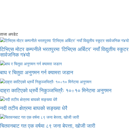
ताजा अपडेट
टिभिएस मोटर कम्पनीले भरतपुरमा ‘टिभिएस अर्बिटर’ नयाँ विद्युतीय स्कुटर
सार्वजनिक ग¥यो
बाघ र चितुवा अनुगमन गर्न क्यामरा जडान
दाह्रा काटिएको ध्रुर्वे निकुञ्जभित्रैः १०÷१० मिनेटमा अनुगमन
नदी तटीय क्षेत्रमा बाघको सङ्ख्या धेरै
चितवनबाट गत एक वर्षमा ८९ जना बेपत्ता, खोजी जारी