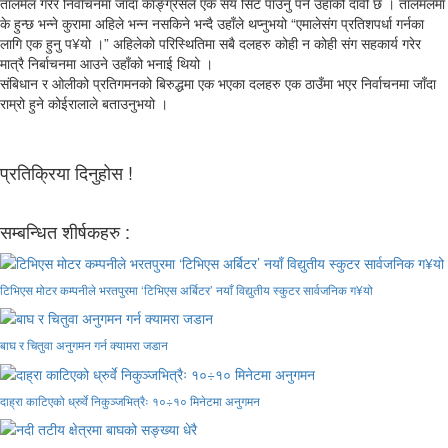
तालमेल गरेर निर्वाचनमा जाँदा काङ्ग्रेसले एक सय सिट पाउनु पर्ने उहाँको दावी छ । तालमलमा
के हुन्छ भन्ने कुरामा अहिले भन्न नसकिने भन्दै उहाँले थप्नुभयो “एमालेसंग प्रतिशपर्धा गर्नका
लागि एक हुनु प¥यो ।” अहिलेको परिस्थितिमा सबै दलहरु कोही न कोही संग सहकार्य गरेर
मात्रै निर्बाचनमा आउने उहाँको भनाई थियो ।
संबिधान र ओलीको प्रतिगमनको बिरुद्धमा एक भएका दलहरु एक ठाउँमा भएर निर्वाचनमा जाँदा
राम्रो हुने कोईरालाले बताउनुभयो ।
प्रतिक्रिया दिनुहोस !
सम्बन्धित शीर्षकहरु :
टिभिएस मोटर कम्पनीले भरतपुरमा ‘टिभिएस अर्बिटर’ नयाँ विद्युतीय स्कुटर सार्वजनिक ग¥यो
बाघ र चितुवा अनुगमन गर्न क्यामरा जडान
दाह्रा काटिएको ध्रुर्वे निकुञ्जभित्रैः १०÷१० मिनेटमा अनुगमन