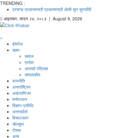
TRENDING :
प्रचण्ड
प्रधानमन्त्री
प्रधानमन्त्री ओली
सुन
सुनचाँदी
आइतबार
,
साउन
२४
,
२०८३
| August 9, 2026
×
होमपेज
खबर
समाज
प्रदेश
आजको पत्रिका
सम्पादकीय
राजनीति
अन्तर्राष्ट्रिय
अर्थ/वाणिज्य
मनाेरञ्जन
विज्ञान प्रविधि
अन्तरर्वार्ता
विचार/ब्लग
खेलकुद
रोचक
अन्य