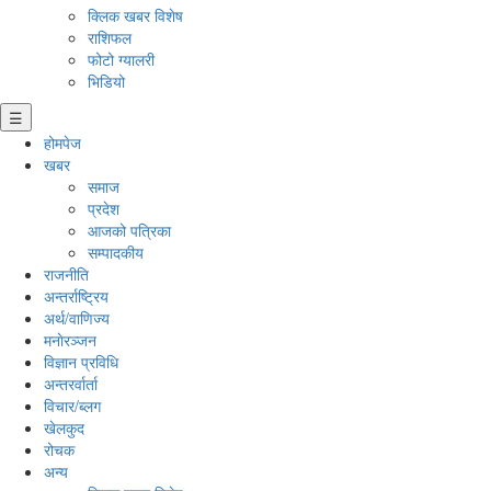
क्लिक खबर विशेष
राशिफल
फोटो ग्यालरी
भिडियो
☰
होमपेज
खबर
समाज
प्रदेश
आजको पत्रिका
सम्पादकीय
राजनीति
अन्तर्राष्ट्रिय
अर्थ/वाणिज्य
मनाेरञ्जन
विज्ञान प्रविधि
अन्तरर्वार्ता
विचार/ब्लग
खेलकुद
रोचक
अन्य