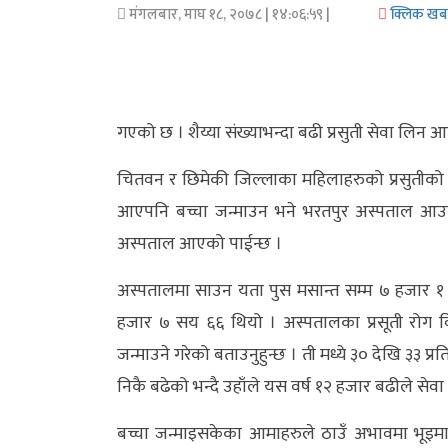
मंगलबार, माघ १८, २०७८
| १४:०६:५९ |
क्लिक खब
अर्थ/
वाणिज्य
मनाेरञ्जन
गएको छ । शैय्या संख्याभन्दा बढी प्रसुती सेवा लिन 
विज्ञान
चितवन र छिमेकी जिल्लाका महिलाहरुको प्रसुतीको पह
प्रविधि
आएपनि बच्चा जन्माउन भने भरतपुर अस्पताल आउने ग
अस्पताल आएको पाईन्छ ।
अन्तरर्वार्ता
अस्पतालमा साउन यता पुस मसान्त सम्म ७ हजार १ 
विचार/
हजार ७ सय ६६ थियो । अस्पतालका प्रसूती रोग वि
ब्लग
जन्माउने गरेको बताउनुहुन्छ । ती मध्ये ३० देखि ३३ प्
खेलकुद
निकै बढेको भन्दै उहाँले यस वर्ष १२ हजार बढीले से
रोचक
बच्चा जन्माइसकेका आमाहरुले ठाउँ अभावमा भूइमा बस