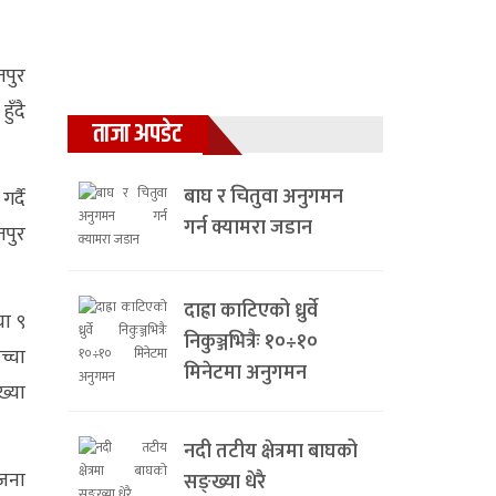
पुर
ुँदै
ताजा अपडेट
बाघ र चितुवा अनुगमन
र्दै
गर्न क्यामरा जडान
तपुर
दाह्रा काटिएको ध्रुर्वे
या ९
निकुञ्जभित्रैः १०÷१०
च्चा
मिनेटमा अनुगमन
ख्या
नदी तटीय क्षेत्रमा बाघको
 जना
सङ्ख्या धेरै