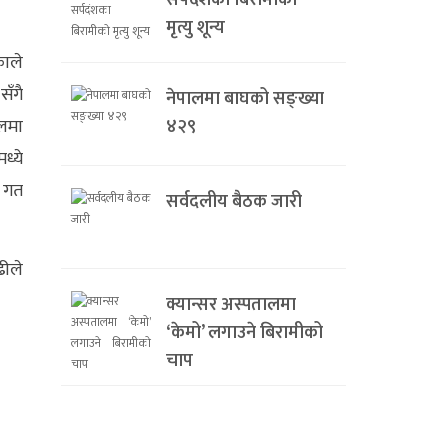
सर्पदंशका बिरामीको
मृत्यु शून्य
काले
सँगै
नेपालमा बाघको सङ्ख्या
ालमा
४२९
ध्ये
। गत
सर्वदलीय बैठक जारी
ढीले
क्यान्सर अस्पतालमा
‘केमो’ लगाउने बिरामीको
चाप