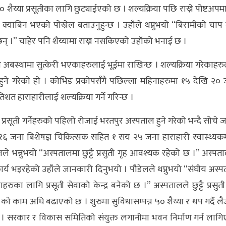
 शैय्या प्रसूतीका लागि छुट्याईएको छ । शल्यक्रिया पछि राख्ने पोष्टअपम
 क्याबिन भएको पोख्रेल बताउनुहुन्छ । उहाँले थप्नुभयो “बिरामीको चाप
छन् ।” चाहेर पनि शैय्यामा राख्न नसकिएको उहाँको भनाई छ ।
ान्य अबस्थामा सुत्केरी भएकाहरुलाई भूईमा राखिन्छ । शल्यक्रिया गरेकाहर
व हुने गरेको हो । कोभिड प्रकोपसँगै पछिल्ला महिनाहरुमा १५ देखि २०
्रतिशत हाराहारीलाई शल्यक्रिया गर्ने गरिन्छ ।
ल प्रसूती गर्नेहरुको पहिलो रोजाई भरतपुर अस्पताल हुने गरेको भन्दै सोचे ज
। १६ जना बिशेषज्ञ चिकित्सक सहित १ सय २५ जना हाराहारी स्वास्थ्यकर्
लले भन्नुभयो “अस्पतालमा छुट्टै प्रसुती गृह आवश्यक रहेको छ ।” अस्पत
कार्य भइरहेको उहाँले जानकारी दिनुभयो । पौडेलले थप्नुभयो “संघीय अस्
लागि प्रसूती सेवाको केन्द्र बनेको छ ।” अस्पतालले छुट्टै प्रसुती
को काम अघि बढाएको छ । शुरुमा सुविधासम्पन्न ५० शैय्या र थप गर्दै लै
 छ । सरकार र विकास समितिको संयुक्त लगानीमा भवन निर्माण गर्न लाग