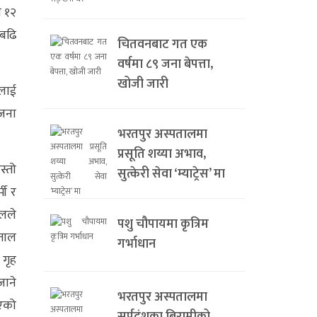
ा १२
 बढि
चितवनबाट गत एक
वर्षमा ८९ जना बेपत्ता,
खोजी जारी
ुलाई
 जना
भरतपुर अस्पतालमा
प्रसूति शय्या अभाव,
स्तो
सुत्केरी सेवा ‘म्याट्रेस’ मा
मी र
ालले
पशु चौपायमा कृत्रिम
पताल
गर्भाधान
 गृह
जाने
भरतपुर अस्पतालमा
िएको