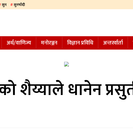
सुन
सुनचाँदी
अर्थ/वाणिज्य
मनाेरञ्जन
विज्ञान प्रविधि
अन्तरर्वार्ता
 शैय्याले धानेन प्रसु