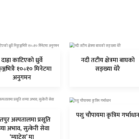
दाह्रा काटिएको ध्रुर्वे
नदी तटीय क्षेत्रमा बाघको
ुञ्जभित्रैः १०÷१० मिनेटमा
सङ्ख्या धेरै
अनुगमन
पशु चौपायमा कृत्रिम गर्भाधा
तपुर अस्पतालमा प्रसूति
्या अभाव, सुत्केरी सेवा
‘म्याट्रेस’ मा