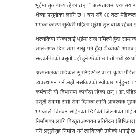
भूईमा सुत्न बाध्य रहेका छन् ।” अस्पतालमा एक सय ५०
अन्य
शैय्या प्रसूतीका लागि छ । यस सँगै १६ वटा मेडिकल
क्लिक
भएका कारण सुत्केरी महिला भूईमा सुत्न बाध्य रहेका 
खबर
शल्यक्रिया गरेकालाई भूईमा राख्न नमिल्ने हुँदा साम
विशेष
सात÷आठ दिन सम्म राख्नु पर्ने हुँदा शैय्याको अभा
राशिफल
सङ्क्रमितको प्रसूती यहाँ हुने गरेको छ । ती मध्ये ३० प
फोटो
अस्पतालका मेडिकल सुपरिडेण्डेन्ट प्रा.डा. कृष्ण पौडे
ग्यालरी
व्यवस्थापन गर्न अझै नसकिएको स्वीकार गर्नुहुन्छ 
भिडियो
कर्मचारी यो विभागमा कार्यरत रहेका छन् । डा. पौडे
प्रसूती सेवामा राम्रो सेवा दिनका लागि आवश्यक गृह
भएकाले चितवन सहितका छिमेकी जिल्लाका महिलाहरुका 
निर्माणका लागि विस्तृत अध्ययन प्रतिवेदन (डिपिआर) 
गरी प्रसुतीगृह निर्माण गर्न लागिएको उहाँको भनाई