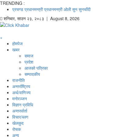
TRENDING :
प्रचण्ड
प्रधानमन्त्री
प्रधानमन्त्री ओली
सुन
सुनचाँदी
शनिबार
,
साउन
२३
,
२०८३
| August 8, 2026
×
होमपेज
खबर
समाज
प्रदेश
आजको पत्रिका
सम्पादकीय
राजनीति
अन्तर्राष्ट्रिय
अर्थ/वाणिज्य
मनाेरञ्जन
विज्ञान प्रविधि
अन्तरर्वार्ता
विचार/ब्लग
खेलकुद
रोचक
अन्य