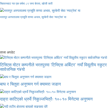
चितवनबाट गत एक वर्षमा ८९ जना बेपत्ता, खोजी जारी
भरतपुर अस्पतालमा प्रसूति शय्या अभाव, सुत्केरी सेवा ‘म्याट्रेस’ मा
ताजा अपडेट
टिभिएस मोटर कम्पनीले भरतपुरमा ‘टिभिएस अर्बिटर’ नयाँ विद्युतीय स्कुटर
सार्वजनिक ग¥यो
बाघ र चितुवा अनुगमन गर्न क्यामरा जडान
दाह्रा काटिएको ध्रुर्वे निकुञ्जभित्रैः १०÷१० मिनेटमा अनुगमन