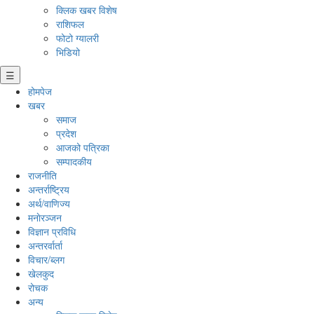
क्लिक खबर विशेष
राशिफल
फोटो ग्यालरी
भिडियो
☰
होमपेज
खबर
समाज
प्रदेश
आजको पत्रिका
सम्पादकीय
राजनीति
अन्तर्राष्ट्रिय
अर्थ/वाणिज्य
मनाेरञ्जन
विज्ञान प्रविधि
अन्तरर्वार्ता
विचार/ब्लग
खेलकुद
रोचक
अन्य