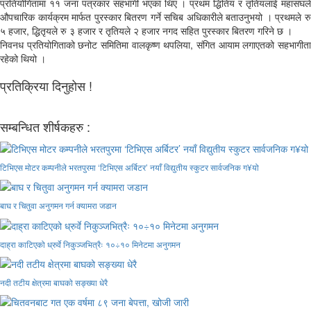
प्रतियोगितामा ११ जना पत्रकार सहभागी भएका थिए । प्रथम द्धितिय र तृतियलाई महासंघले
औपचारिक कार्यक्रम मार्फत पुरस्कार बितरण गर्ने सचिब अधिकारीले बताउनुभयो । प्रथमले रु
५ हजार, द्धितृयले रु ३ हजार र तृतियले २ हजार नगद सहित पुरस्कार बितरण गरिने छ ।
निवनध प्रतियोगिताको छनोट समितिमा वालकृष्ण थपलिया, संगित आयाम लगाएतको सहभागीता
रहेको थियो ।
प्रतिक्रिया दिनुहोस !
सम्बन्धित शीर्षकहरु :
टिभिएस मोटर कम्पनीले भरतपुरमा ‘टिभिएस अर्बिटर’ नयाँ विद्युतीय स्कुटर सार्वजनिक ग¥यो
बाघ र चितुवा अनुगमन गर्न क्यामरा जडान
दाह्रा काटिएको ध्रुर्वे निकुञ्जभित्रैः १०÷१० मिनेटमा अनुगमन
नदी तटीय क्षेत्रमा बाघको सङ्ख्या धेरै