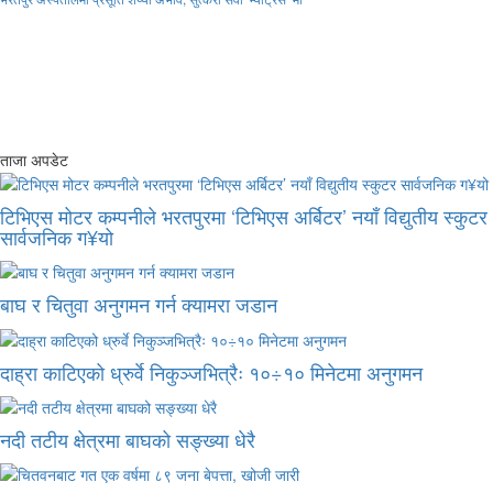
ताजा अपडेट
टिभिएस मोटर कम्पनीले भरतपुरमा ‘टिभिएस अर्बिटर’ नयाँ विद्युतीय स्कुटर
सार्वजनिक ग¥यो
बाघ र चितुवा अनुगमन गर्न क्यामरा जडान
दाह्रा काटिएको ध्रुर्वे निकुञ्जभित्रैः १०÷१० मिनेटमा अनुगमन
नदी तटीय क्षेत्रमा बाघको सङ्ख्या धेरै