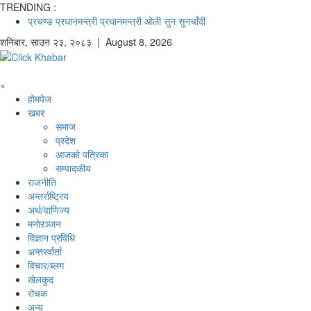
TRENDING :
प्रचण्ड
प्रधानमन्त्री
प्रधानमन्त्री ओली
सुन
सुनचाँदी
शनिबार
,
साउन
२३
,
२०८३
| August 8, 2026
×
होमपेज
खबर
समाज
प्रदेश
आजको पत्रिका
सम्पादकीय
राजनीति
अन्तर्राष्ट्रिय
अर्थ/वाणिज्य
मनाेरञ्जन
विज्ञान प्रविधि
अन्तरर्वार्ता
विचार/ब्लग
खेलकुद
रोचक
अन्य