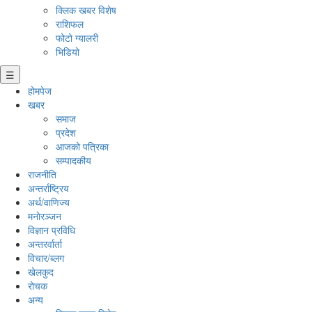
क्लिक खबर विशेष
राशिफल
फोटो ग्यालरी
भिडियो
☰
होमपेज
खबर
समाज
प्रदेश
आजको पत्रिका
सम्पादकीय
राजनीति
अन्तर्राष्ट्रिय
अर्थ/वाणिज्य
मनाेरञ्जन
विज्ञान प्रविधि
अन्तरर्वार्ता
विचार/ब्लग
खेलकुद
रोचक
अन्य