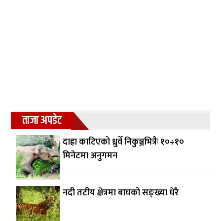
ताजा अपडेट
दाह्रा काटिएको ध्रुर्वे निकुञ्जभित्रैः १०÷१०
मिनेटमा अनुगमन
नदी तटीय क्षेत्रमा बाघको सङ्ख्या धेरै