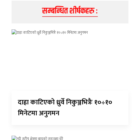
सम्बन्धित शीर्षकहरु :
दाह्रा काटिएको ध्रुर्वे निकुञ्जभित्रैः १०÷१०
मिनेटमा अनुगमन