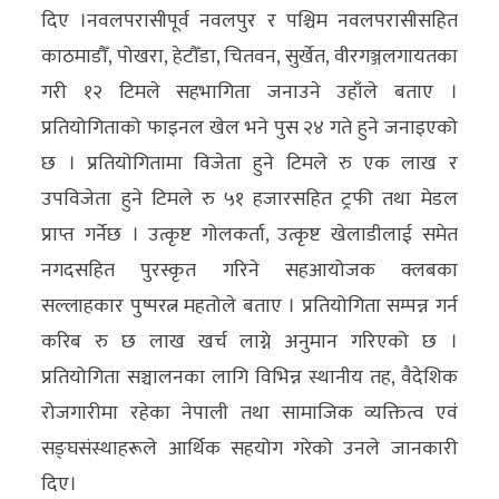
दिए ।नवलपरासीपूर्व नवलपुर र पश्चिम नवलपरासीसहित
अन्य
काठमाडौँ, पोखरा, हेटौँडा, चितवन, सुर्खेत, वीरगञ्जलगायतका
क्लिक
गरी १२ टिमले सहभागिता जनाउने उहाँले बताए ।
खबर
प्रतियोगिताको फाइनल खेल भने पुस २४ गते हुने जनाइएको
विशेष
छ । प्रतियोगितामा विजेता हुने टिमले रु एक लाख र
राशिफल
उपविजेता हुने टिमले रु ५१ हजारसहित ट्रफी तथा मेडल
प्राप्त गर्नेछ । उत्कृष्ट गोलकर्ता, उत्कृष्ट खेलाडीलाई समेत
फोटो
नगदसहित पुरस्कृत गरिने सहआयोजक क्लबका
ग्यालरी
सल्लाहकार पुष्परत्न महतोले बताए । प्रतियोगिता सम्पन्न गर्न
भिडियो
करिब रु छ लाख खर्च लाग्ने अनुमान गरिएको छ ।
प्रतियोगिता सञ्चालनका लागि विभिन्न स्थानीय तह, वैदेशिक
रोजगारीमा रहेका नेपाली तथा सामाजिक व्यक्तित्व एवं
सङ्घसंस्थाहरूले आर्थिक सहयोग गरेको उनले जानकारी
दिए।