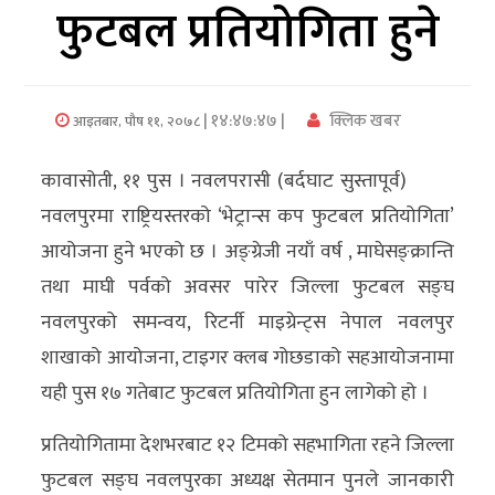
फुटबल प्रतियोगिता हुने
अर्थ/
वाणिज्य
| १४:४७:४७ |
क्लिक खबर
आइतबार, पौष ११, २०७८
मनाेरञ्जन
कावासोती, ११ पुस । नवलपरासी (बर्दघाट सुस्तापूर्व)
विज्ञान
नवलपुरमा राष्ट्रियस्तरको ‘भेट्रान्स कप फुटबल प्रतियोगिता’
प्रविधि
आयोजना हुने भएको छ । अङ्ग्रेजी नयाँ वर्ष , माघेसङ्क्रान्ति
अन्तरर्वार्ता
तथा माघी पर्वको अवसर पारेर जिल्ला फुटबल सङ्घ
नवलपुरको समन्वय, रिटर्नी माइग्रेन्ट्स नेपाल नवलपुर
विचार/
शाखाको आयोजना, टाइगर क्लब गोछडाको सहआयोजनामा
ब्लग
यही पुस १७ गतेबाट फुटबल प्रतियोगिता हुन लागेको हो ।
खेलकुद
प्रतियोगितामा देशभरबाट १२ टिमको सहभागिता रहने जिल्ला
रोचक
फुटबल सङ्घ नवलपुरका अध्यक्ष सेतमान पुनले जानकारी