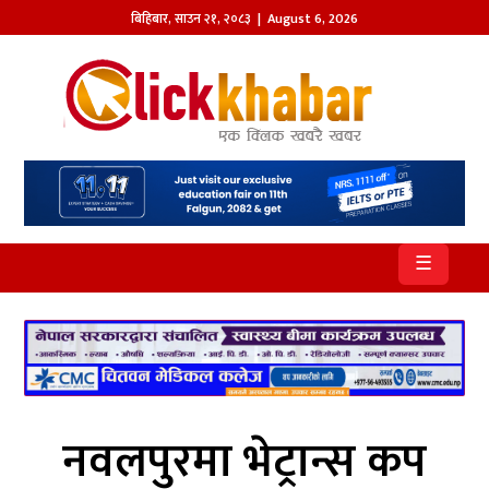
बिहिबार
,
साउन
२१
,
२०८३
| August 6, 2026
होमपेज
खबर
समाज
प्रदेश
☰
आजको
पत्रिका
सम्पादकीय
राजनीति
नवलपुरमा भेट्रान्स कप
अन्तर्राष्ट्रिय