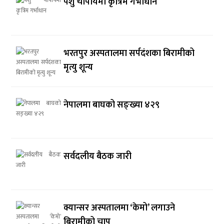
पशु चौपायमा कृत्रिम गर्भाधान
भरतपुर अस्पतालमा सर्पदंशका बिरामीको
मृत्यु शून्य
नेपालमा बाघको सङ्ख्या ४२९
सर्वदलीय बैठक जारी
क्यान्सर अस्पतालमा ‘केमो’ लगाउने
बिरामीको चाप