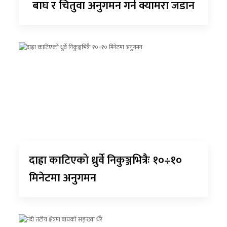
बाघ र चितुवा अनुगमन गर्न क्यामरा जडान
दाह्रा काटिएको ध्रुर्वे निकुञ्जभित्रैः १०÷१०
मिनेटमा अनुगमन