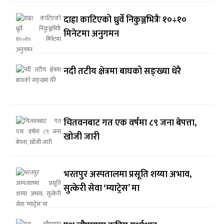
दाह्रा काटिएको ध्रुर्वे निकुञ्जभित्रैः १०÷१०
मिनेटमा अनुगमन
नदी तटीय क्षेत्रमा बाघको सङ्ख्या धेरै
चितवनबाट गत एक वर्षमा ८९ जना बेपत्ता,
खोजी जारी
भरतपुर अस्पतालमा प्रसूति शय्या अभाव,
सुत्केरी सेवा ‘म्याट्रेस’ मा