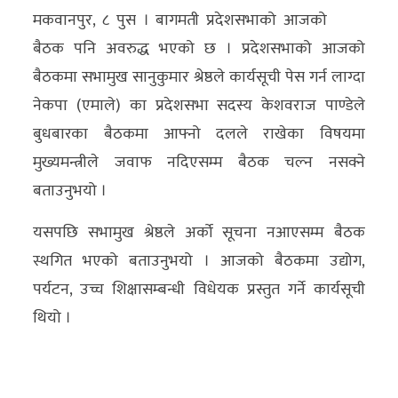
मकवानपुर, ८ पुस । बागमती प्रदेशसभाको आजको
अर्थ/
बैठक पनि अवरुद्ध भएको छ । प्रदेशसभाको आजको
वाणिज्य
बैठकमा सभामुख सानुकुमार श्रेष्ठले कार्यसूची पेस गर्न लाग्दा
नेकपा (एमाले) का प्रदेशसभा सदस्य केशवराज पाण्डेले
मनाेरञ्जन
बुधबारका बैठकमा आफ्नो दलले राखेका विषयमा
विज्ञान
मुख्यमन्त्रीले जवाफ नदिएसम्म बैठक चल्न नसक्ने
प्रविधि
बताउनुभयो ।
अन्तरर्वार्ता
यसपछि सभामुख श्रेष्ठले अर्को सूचना नआएसम्म बैठक
स्थगित भएको बताउनुभयो । आजको बैठकमा उद्योग,
विचार/
पर्यटन, उच्च शिक्षासम्बन्धी विधेयक प्रस्तुत गर्ने कार्यसूची
ब्लग
थियो ।
खेलकुद
रोचक