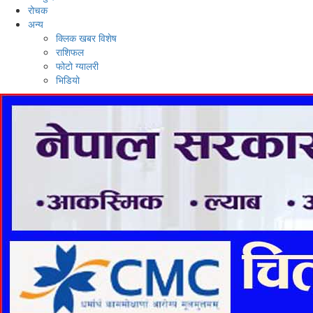
रोचक
अन्य
क्लिक खबर विशेष
राशिफल
फोटो ग्यालरी
भिडियो