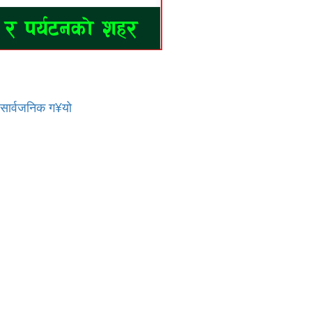
र सार्वजनिक ग¥यो