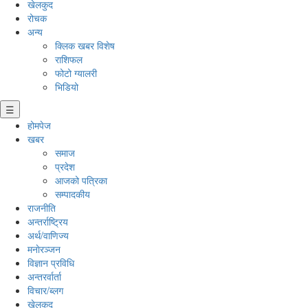
खेलकुद
रोचक
अन्य
क्लिक खबर विशेष
राशिफल
फोटो ग्यालरी
भिडियो
☰
होमपेज
खबर
समाज
प्रदेश
आजको पत्रिका
सम्पादकीय
राजनीति
अन्तर्राष्ट्रिय
अर्थ/वाणिज्य
मनाेरञ्जन
विज्ञान प्रविधि
अन्तरर्वार्ता
विचार/ब्लग
खेलकुद