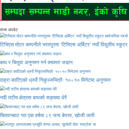
ताजा अपडेट
टिभिएस मोटर कम्पनीले भरतपुरमा ‘टिभिएस अर्बिटर’ नयाँ विद्युतीय स्कुट
बाघ र चितुवा अनुगमन गर्न क्यामरा जडान
दाह्रा काटिएको ध्रुर्वे निकुञ्जभित्रैः १०÷१० मिनेटमा अनुगमन
नदी तटीय क्षेत्रमा बाघको सङ्ख्या धेरै
चितवनबाट गत एक वर्षमा ८९ जना बेपत्ता, खोजी जारी