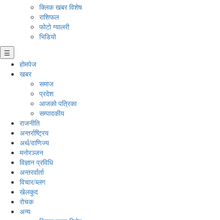
क्लिक खबर विशेष
राशिफल
फोटो ग्यालरी
भिडियो
☰
होमपेज
खबर
समाज
प्रदेश
आजको पत्रिका
सम्पादकीय
राजनीति
अन्तर्राष्ट्रिय
अर्थ/वाणिज्य
मनाेरञ्जन
विज्ञान प्रविधि
अन्तरर्वार्ता
विचार/ब्लग
खेलकुद
रोचक
अन्य