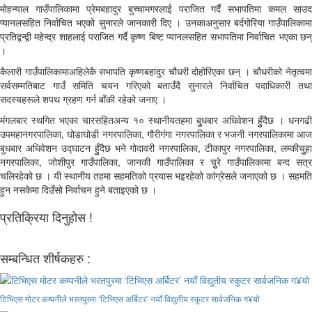
मोहन्याल गाउँपालिकामा प्रेमबहादुर बुच्चामगरलाई पराजित गर्दै सभापतिमा कमल साउद
प्यानलसहित निर्वाचित भएको सुनारले जानकारी दिए । उनकाअनुसार बर्दगोरिया गाउँपालिकामा
प्रतिद्वन्द्वी महेन्द्र शाहलाई पराजित गर्दै कृष्ण बिष्ट प्यानलसहित सभापतिमा निर्वाचित भएका छन्
।
कैलारी गाउँपालिकामाअहिलेकै सभापति कृष्णबहादुर चौधरी दोहोरिएका छन् । चौधरीको नेतृत्वमा
सर्वसम्मतिबाट गाउँ समिति चयन गरिएको बताउँदै सुनारले निर्वाचित पदाधिकारी तथा
सदस्यहरूले शपथ ग्रहण गर्न बाँकी रहेको जनाए ।
मंगलबार स्थगित भएका चारसहितअन्य १० स्थानीयतहमा बुुधबार अधिवेशन हुुँदैछ । धनगढी
उपमहानगरपालिका, घोडाघोडी नगरपालिका, गौरीगंगा नगरपालिका र भजनी नगरपालिकामा आज
बुधबार अधिवेशन उद्घाटन हुुँदैछ भने गोदावरी नगरपालिका, टीकापुर नगरपालिका, लम्कीचुुहा
नगरपालिका, जोशीपुर गाउँपालिका, जानकी गाउँपालिका र चुुरे गाउँपालिकामा बन्द सत्र
चलिरहेको छ । यी स्थानीय तहमा सहमतिको प्रयास भइरहेको कांग्रेसले जनाएको छ । सहमति
हुन नसकेमा दिउँसो निर्वाचन हुने बताइएको छ ।
प्रतिक्रिया दिनुहोस !
सम्बन्धित शीर्षकहरु :
टिभिएस मोटर कम्पनीले भरतपुरमा ‘टिभिएस अर्बिटर’ नयाँ विद्युतीय स्कुटर सार्वजनिक ग¥यो