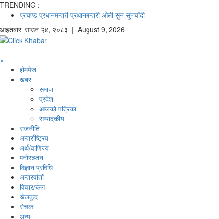
TRENDING :
प्रचण्ड
प्रधानमन्त्री
प्रधानमन्त्री ओली
सुन
सुनचाँदी
आइतबार
,
साउन
२४
,
२०८३
| August 9, 2026
×
होमपेज
खबर
समाज
प्रदेश
आजको पत्रिका
सम्पादकीय
राजनीति
अन्तर्राष्ट्रिय
अर्थ/वाणिज्य
मनाेरञ्जन
विज्ञान प्रविधि
अन्तरर्वार्ता
विचार/ब्लग
खेलकुद
रोचक
अन्य