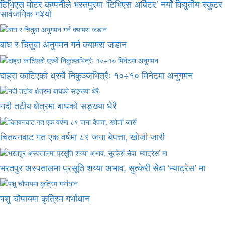
टिभिएस मोटर कम्पनीले भरतपुरमा ‘टिभिएस अर्बिटर’ नयाँ विद्युतीय स्कुटर
सार्वजनिक ग¥यो
बाघ र चितुवा अनुगमन गर्न क्यामरा जडान
दाह्रा काटिएको ध्रुर्वे निकुञ्जभित्रैः १०÷१० मिनेटमा अनुगमन
नदी तटीय क्षेत्रमा बाघको सङ्ख्या धेरै
चितवनबाट गत एक वर्षमा ८९ जना बेपत्ता, खोजी जारी
भरतपुर अस्पतालमा प्रसूति शय्या अभाव, सुत्केरी सेवा ‘म्याट्रेस’ मा
पशु चौपायमा कृत्रिम गर्भाधान