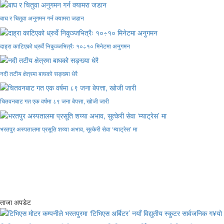
बाघ र चितुवा अनुगमन गर्न क्यामरा जडान
दाह्रा काटिएको ध्रुर्वे निकुञ्जभित्रैः १०÷१० मिनेटमा अनुगमन
नदी तटीय क्षेत्रमा बाघको सङ्ख्या धेरै
चितवनबाट गत एक वर्षमा ८९ जना बेपत्ता, खोजी जारी
भरतपुर अस्पतालमा प्रसूति शय्या अभाव, सुत्केरी सेवा ‘म्याट्रेस’ मा
ताजा अपडेट