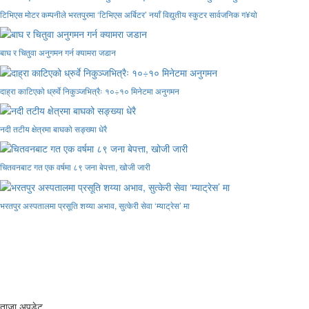
टिभिएस मोटर कम्पनीले भरतपुरमा ‘टिभिएस अर्बिटर’ नयाँ विद्युतीय स्कुटर सार्वजनिक ग¥यो
बाघ र चितुवा अनुगमन गर्न क्यामरा जडान
दाह्रा काटिएको ध्रुर्वे निकुञ्जभित्रैः १०÷१० मिनेटमा अनुगमन
नदी तटीय क्षेत्रमा बाघको सङ्ख्या धेरै
चितवनबाट गत एक वर्षमा ८९ जना बेपत्ता, खोजी जारी
भरतपुर अस्पतालमा प्रसूति शय्या अभाव, सुत्केरी सेवा ‘म्याट्रेस’ मा
ताजा अपडेट