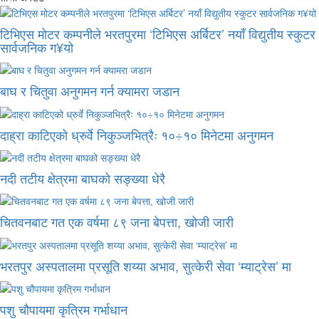
टिभिएस मोटर कम्पनीले भरतपुरमा ‘टिभिएस अर्बिटर’ नयाँ विद्युतीय स्कुटर
सार्वजनिक ग¥यो
बाघ र चितुवा अनुगमन गर्न क्यामरा जडान
दाह्रा काटिएको ध्रुर्वे निकुञ्जभित्रैः १०÷१० मिनेटमा अनुगमन
नदी तटीय क्षेत्रमा बाघको सङ्ख्या धेरै
चितवनबाट गत एक वर्षमा ८९ जना बेपत्ता, खोजी जारी
भरतपुर अस्पतालमा प्रसूति शय्या अभाव, सुत्केरी सेवा ‘म्याट्रेस’ मा
पशु चौपायमा कृत्रिम गर्भाधान