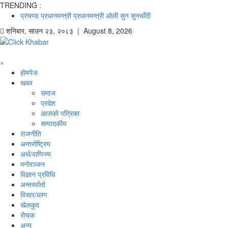
TRENDING :
प्रचण्ड
प्रधानमन्त्री
प्रधानमन्त्री ओली
सुन
सुनचाँदी
शनिबार
,
साउन
२३
,
२०८३
| August 8, 2026
×
होमपेज
खबर
समाज
प्रदेश
आजको पत्रिका
सम्पादकीय
राजनीति
अन्तर्राष्ट्रिय
अर्थ/वाणिज्य
मनाेरञ्जन
विज्ञान प्रविधि
अन्तरर्वार्ता
विचार/ब्लग
खेलकुद
रोचक
अन्य