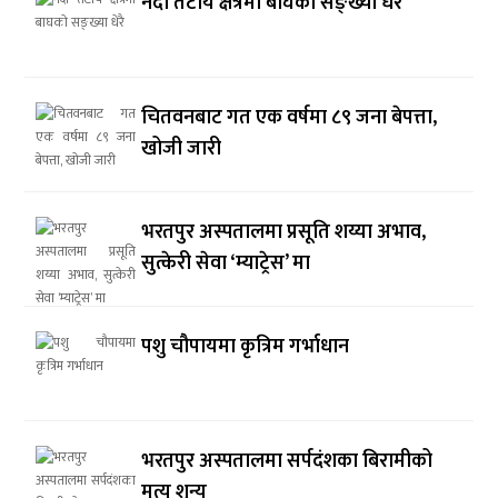
नदी तटीय क्षेत्रमा बाघको सङ्ख्या धेरै
चितवनबाट गत एक वर्षमा ८९ जना बेपत्ता,
खोजी जारी
भरतपुर अस्पतालमा प्रसूति शय्या अभाव,
सुत्केरी सेवा ‘म्याट्रेस’ मा
पशु चौपायमा कृत्रिम गर्भाधान
भरतपुर अस्पतालमा सर्पदंशका बिरामीको
मृत्यु शून्य