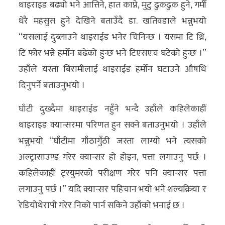
थाइराइड बढ्यो भने आत्तिने, हात काप्ने, मुटु ढुकढुक हुने, गर्मी
धेरै महसुस हुने देखिने बताउँदै डा. खतिवडाले भन्नुभयो
“यसलाई दुब्लाउने थाइराईड भनेर चिनिन्छ । यसमा टि थ्रि,
टि फोर भन्ने हर्माेन बढेको हुन्छ भने टिएसएच घटेको हुन्छ ।”
उहाँले यस्ता बिरामीलाई थाइराईड हर्माेन घटाउने औषधि
दिनुपर्ने बताउनुभयो ।
घाँटी दुख्दैमा थाइराईड नहुँने भन्दै उहाँले कहिलेकाहीं
थाइराइड क्यान्सरमा परिणत हुन सक्ने बताउनुभयो । उहाँले
भन्नुभयो “घाँटीमा गाँठागुँठी जस्ता लाग्यो भने त्यसको
अल्ट्रासाउण्ड गरेर क्यान्सर हो होइन, पत्ता लगाउनु पर्छ ।
कहिलेकाहीं ट्स्युमरको परीक्षण गरेर पनि क्यान्सर पत्ता
लगाउनु पर्छ ।” यदि क्यान्सर पहिचान भयो भने शल्यक्रिया र
रेडियोथेरापी गरेर निको पार्न सकिने उहाँको भनाई छ ।