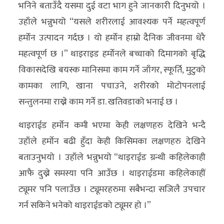
भनिने बताउँदै यसमा दुई वटा भाग हुने जानकारी दिनुभयो ।
अन्य
उहाँले भन्नुभयो “यसले शरीरलाई आवश्यक पर्ने महत्वपूर्ण
क्लिक
हर्माेन उत्पादन गर्दछ । यो हर्माेन हाम्रो दैनिक जीवनमा धेरै
खबर
महत्वपूर्ण छ ।” थाइराइड हर्माेनले बच्चाको दिमागको बृद्धि
विशेष
विकासदेखि बयस्क मानिसमा काम गर्ने जाँगर, स्फूर्ति, मुटुको
कामका लागि, खाना पचाउने, शरीरको मोटोपनलाई
राशिफल
सन्तुलनमा राख्ने काम गर्ने डा. खतिवडाको भनाई छ ।
फोटो
थाइराईड हर्माेन कमी भएमा केही लक्षणहरु देखिने भन्दै
ग्यालरी
उहाँले हर्माेन बढी हुँदा केही किसिमका लक्षणहरु देखिने
भिडियो
बताउनुभयो । उहाँले भन्नुभयो “थाइराईड ग्रन्थी कहिलेकाही
आफै दुख्ने समस्या पनि आउँछ । थाइराईडमा कहिलेकाहीं
ट्यूमर पनि पलाउँछ । ट्यूमरहरुमा सबैभन्दा सजिलै उपचार
गर्न सकिने भनेको थाइराईडको ट्यूमर हो ।”