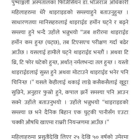
पुष्पाञ्जली अस्पतालका फिजिसियन डा. भोजराज अधिकारी
महिलाहरुमा धेरै थाइराइडको समस्याहुने बताउनुहुन्छ ।
साधारणतया मानिसहरुलाई थाइराईड हर्माेन घट्ने र बढ्ने
समस्या हुने भन्दै उहाँले भन्नुभयो “जब शरीरमा थाइराईड
हर्माेन कम हुन्छ (घट्छ), तब टिएसएच परीक्षण गर्दा बढेर
आउँछ । यसलाई हामीले घट्ने थाइराईड भन्छौं । अथवा टि
थ्रि, टि फोर घटेको हुन्छ, अर्थात् नर्मलभन्दा तल हुन्छ । यस्तो
थाइराईडलाई सुस्त हुने अथवा मोटाउने थाइराईड भनेर पनि
चिनिन्छ ।” यसले केहीलाई थकाई लाग्ने कसैकसैलाई खुट्टा
सुन्निने, अनुहार फुस्रो हुने, कपाल झर्ने समस्या पनि आउन
सक्ने उहाँले बताउनुभयो । उहाँले भन्नुभयो “थाइराइडको
समस्या छ भने दैनिक बिहान एक घुट्की पानीसँग एउटा
चक्की औषधि खाएमा राम्ररी नियन्त्रणमा आउँछ ।”
महिलाहरुमा प्रसुतीदेखि लिएर २५ देखि ५० वर्षको उमेरमा