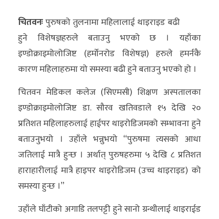
अर्थ/
चितवनः
पुरुषको तुलनामा महिलालाई थाइराइड बढी
वाणिज्य
हुने विशेषज्ञहरुले बताउनु भएको छ । यहाँका
इण्डोक्राइमोलोजिष्ट (हर्माेनरोड विशेषज्ञ) हरुले हमर्नकै
मनाेरञ्जन
कारण महिलाहरुमा यो समस्या बढी हुने बताउनु भएको हो ।
विज्ञान
चितवन मेडिकल कलेज (सिएमसी) शिक्षण अस्पतालका
प्रविधि
इण्डोक्राइमोलोजिष्ट डा. सौरव खतिवडाले १५ देखि २०
अन्तरर्वार्ता
प्रतिशत महिलाहरुलाई हाईपर थाइरोडिजमको सम्भावना हुने
बताउनुभयो । उहाँले भन्नुभयो “पुरुषमा त्यसको आधा
विचार/
जतिलाई मात्रै हुन्छ । अर्थात् पुरुषहरुमा ५ देखि ८ प्रतिशत
ब्लग
हाराहारीलाई मात्रै हाइपर थाइरोडिजम (उच्च थाइराइड) को
खेलकुद
समस्या हुन्छ ।”
रोचक
उहाँले घाँटीको अगाडि तलपट्टी हुने सानो ग्रन्थीलाई थाइराईड