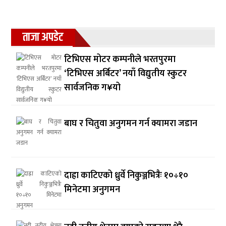
ताजा अपडेट
टिभिएस मोटर कम्पनीले भरतपुरमा
‘टिभिएस अर्बिटर’ नयाँ विद्युतीय स्कुटर
सार्वजनिक ग¥यो
बाघ र चितुवा अनुगमन गर्न क्यामरा जडान
दाह्रा काटिएको ध्रुर्वे निकुञ्जभित्रैः १०÷१०
मिनेटमा अनुगमन