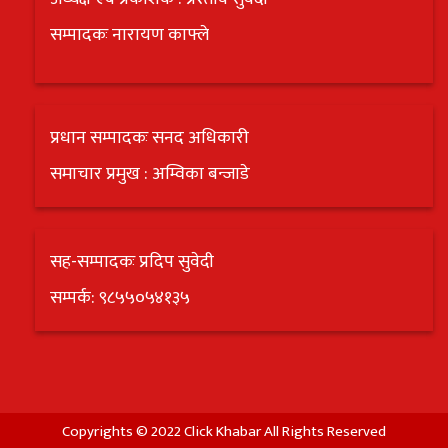
सम्पादकः नारायण काफ्ले
प्रधान सम्पादकः सनद अधिकारी
समाचार प्रमुख : अम्विका बन्जाडे
सह-सम्पादकः प्रदिप सुवेदी
सम्पर्क: ९८५५०५४१३५
Copyrights © 2022 Click Khabar All Rights Reserved