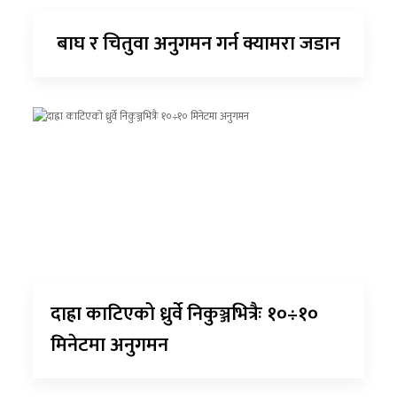
बाघ र चितुवा अनुगमन गर्न क्यामरा जडान
दाह्रा काटिएको ध्रुर्वे निकुञ्जभित्रैः १०÷१०
मिनेटमा अनुगमन