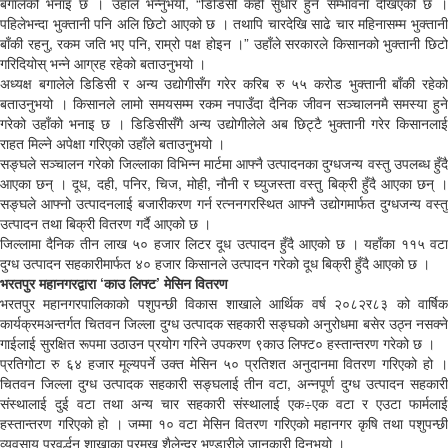
बगालेको भनाइ छ । उहाँले भन्नुभयो, “डिडिसी केही सुधार हुने सम्भावना देखिएको छ ।
पहिलेभन्दा भुक्तानी पनि अलि छिटो आएको छ । तथापि चारदेखि साढे चार महिनासम्म भुक्तानी
बाँकी रहनु, रकम जति भए पनि, राम्रो पक्ष होइन ।” उहाँले सरकारले किसानको भुक्तानी छिटो
गरिदियोस् भन्ने आग्रह रहेको बताउनुभयो ।
अध्यक्ष बगालेले डिडिसी र अन्य उद्योगीसँग गरेर करिब रु ५५ करोड भुक्तानी बाँकी रहेको
बताउनुभयो । किसानले लामो समयसम्म रकम नपाउँदा दैनिक जीवन सञ्चालनमै समस्या हुने
गरेको उहाँको भनाइ छ । डिडिसीसँगै अन्य उद्योगीलेले अब छिट्टै भुक्तानी गरेर किसानलाई
राहत मिल्ने अपेक्षा गरिएको उहाँले बताउनुभयो ।
सङ्घले सञ्चालन गरेको जिल्लाका विभिन्न मार्टमा आफ्नै उत्पादनका दुग्धजन्य वस्तु उपलब्ध हुँदै
आएका छन् । दूध, दही, पनिर, चिज, मोही, नौनी र घ्युजस्ता वस्तु बिक्री हुँदै आएका छन् ।
सङ्घले आफ्नो उत्पादनलाई बजारीकरण गर्न रत्ननगरस्थित आफ्नै उद्योगमार्फत दुग्धजन्य वस्तु
उत्पादन तथा बिक्री वितरण गर्दै आएको छ ।
जिल्लामा दैनिक तीन लाख ५० हजार लिटर दूध उत्पादन हुँदै आएको छ । यहाँका ११५ वटा
दुग्ध उत्पादन सहकारीमार्फत ४० हजार किसानले उत्पादन गरेको दूध बिक्री हुँदै आएको छ ।
भरतपुर महानगरद्वारा ‘काउ लिफ्ट’ मेसिन वितरण
भरतपुर महानगरपालिकाको पशुपन्छी विकास शाखाले आर्थिक वर्ष २०८२र८३ को वार्षिक
कार्यक्रमअन्तर्गत चितवन जिल्ला दुग्ध उत्पादक सहकारी सङ्घको अनुरोधमा बसेर उठ्न नसक्ने
गाईलाई सुरक्षित रूपमा उठाउन प्रयोग गरिने उपकरण ९काउ लिफ्ट० हस्तान्तरण गरेको छ ।
प्रतिगोटा रु ६४ हजार मूल्यपर्ने उक्त मेसिन ५० प्रतिशत अनुदानमा वितरण गरिएको हो ।
चितवन जिल्ला दुग्ध उत्पादक सहकारी सङ्घलाई तीन वटा, अन्नपूर्ण दुग्ध उत्पादन सहकारी
संस्थालाई दुई वटा तथा अन्य चार सहकारी संस्थालाई एक÷एक वटा र एउटा फार्मलाई
हस्तान्तरण गरिएको हो । जम्मा १० वटा मेसिन वितरण गरिएको महानगर कृषि तथा पशुपन्छी
व्यवसाय प्रवर्द्धन शाखाका प्रमुख शैलेन्द्र भण्डारीले जानकारी दिनुभयो ।