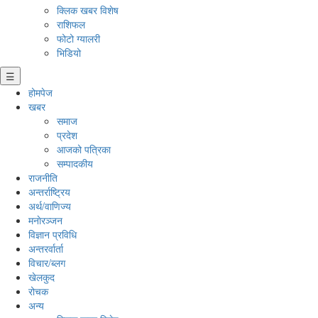
क्लिक खबर विशेष
राशिफल
फोटो ग्यालरी
भिडियो
☰
होमपेज
खबर
समाज
प्रदेश
आजको पत्रिका
सम्पादकीय
राजनीति
अन्तर्राष्ट्रिय
अर्थ/वाणिज्य
मनाेरञ्जन
विज्ञान प्रविधि
अन्तरर्वार्ता
विचार/ब्लग
खेलकुद
रोचक
अन्य