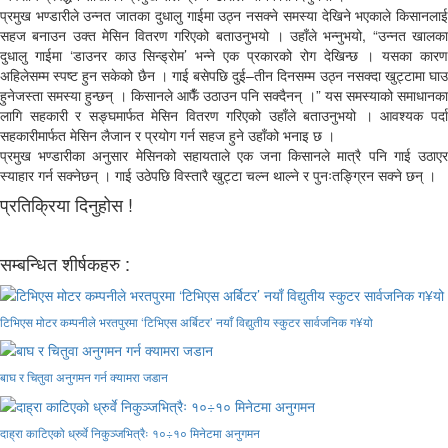
प्रमुख भण्डारीले उन्नत जातका दुधालु गाईमा उठ्न नसक्ने समस्या देखिने भएकाले किसानलाई
सहज बनाउन उक्त मेसिन वितरण गरिएको बताउनुभयो । उहाँले भन्नुभयो, “उन्नत खालका
दुधालु गाईमा ‘डाउनर काउ सिन्ड्रोम’ भन्ने एक प्रकारको रोग देखिन्छ । यसका कारण
अहिलेसम्म स्पष्ट हुन सकेको छैन । गाई बसेपछि दुई–तीन दिनसम्म उठ्न नसक्दा खुट्टामा घाउ
हुनेजस्ता समस्या हुन्छन् । किसानले आफैँ उठाउन पनि सक्दैनन् ।” यस समस्याको समाधानका
लागि सहकारी र सङ्घमार्फत मेसिन वितरण गरिएको उहाँले बताउनुभयो । आवश्यक पर्दा
सहकारीमार्फत मेसिन लैजान र प्रयोग गर्न सहज हुने उहाँको भनाइ छ ।
प्रमुख भण्डारीका अनुसार मेसिनको सहायताले एक जना किसानले मात्रै पनि गाई उठाएर
स्याहार गर्न सक्नेछन् । गाई उठेपछि विस्तारै खुट्टा चल्न थाल्ने र पुनःतङ्ग्रिन सक्ने छन् ।
प्रतिक्रिया दिनुहोस !
सम्बन्धित शीर्षकहरु :
टिभिएस मोटर कम्पनीले भरतपुरमा ‘टिभिएस अर्बिटर’ नयाँ विद्युतीय स्कुटर सार्वजनिक ग¥यो
बाघ र चितुवा अनुगमन गर्न क्यामरा जडान
दाह्रा काटिएको ध्रुर्वे निकुञ्जभित्रैः १०÷१० मिनेटमा अनुगमन