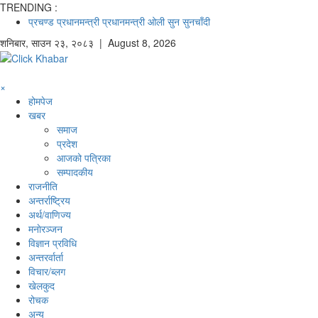
TRENDING :
प्रचण्ड
प्रधानमन्त्री
प्रधानमन्त्री ओली
सुन
सुनचाँदी
शनिबार
,
साउन
२३
,
२०८३
| August 8, 2026
×
होमपेज
खबर
समाज
प्रदेश
आजको पत्रिका
सम्पादकीय
राजनीति
अन्तर्राष्ट्रिय
अर्थ/वाणिज्य
मनाेरञ्जन
विज्ञान प्रविधि
अन्तरर्वार्ता
विचार/ब्लग
खेलकुद
रोचक
अन्य