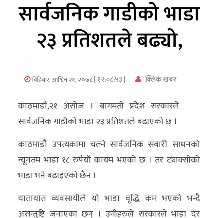
सार्वजनिक गाडीको भाडा
अर्थ/
२३ प्रतिशतले बढ्यो,
वाणिज्य
मनाेरञ्जन
| १२:०८:५३ |
क्लिक खबर
बिहिबार, आश्विन २१, २०७८
विज्ञान
प्रविधि
काठमाडौं,२१ असोज । बागमती प्रदेश सरकारले
अन्तरर्वार्ता
सार्वजनिक गाडीको भाडा २३ प्रतिशतले बढाएको छ ।
विचार/
काठमाडौं उपत्यकामा चल्ने सार्वजनिक सवारी साधनको
ब्लग
न्यूनतम भाडा १८ रुपैयाँ कायम भएको छ । तर ट्याक्सीको
भाडा भने बढाइएको छैन ।
खेलकुद
यातायात व्यवसायीले यो भाडा वृद्धि कम भएको भन्दै
रोचक
असन्तुष्टि जनाएका छन् । उनीहरुले सरकारले भाडा दर