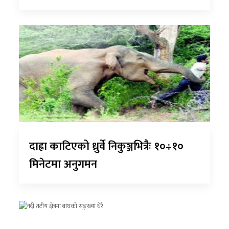
दाह्रा काटिएको ध्रुर्वे निकुञ्जभित्रैः १०÷१०
मिनेटमा अनुगमन