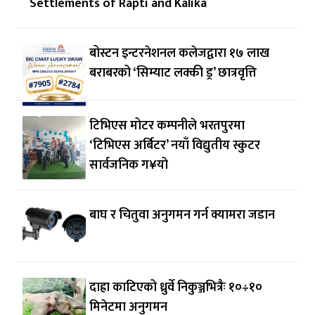
Settlements of Rapti and Kalika
बोस्टन इन्टरनेशनल कलेजद्वारा १७ लाख
बराबरको ‘सिम्याट लक्की ड्र’ छात्रवृत्ति
टिभिएस मोटर कम्पनीले भरतपुरमा
‘टिभिएस अर्बिटर’ नयाँ विद्युतीय स्कुटर
सार्वजनिक ग¥यो
बाघ र चितुवा अनुगमन गर्न क्यामरा जडान
दाह्रा काटिएको ध्रुर्वे निकुञ्जभित्रैः १०÷१०
मिनेटमा अनुगमन