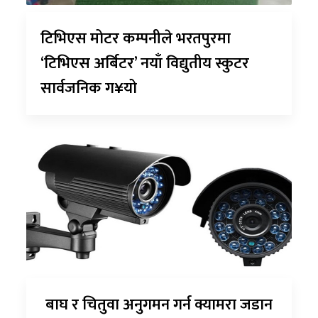
टिभिएस मोटर कम्पनीले भरतपुरमा
‘टिभिएस अर्बिटर’ नयाँ विद्युतीय स्कुटर
सार्वजनिक ग¥यो
बाघ र चितुवा अनुगमन गर्न क्यामरा जडान