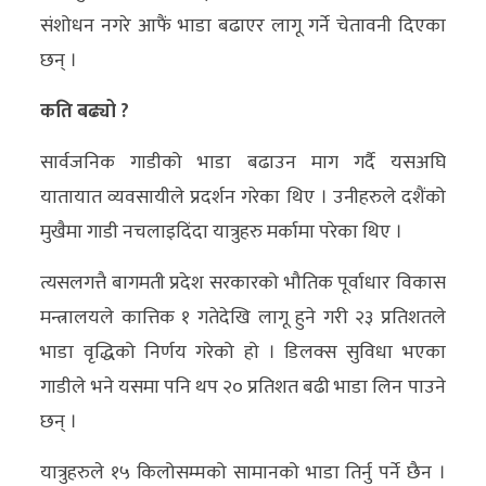
अन्य
संशोधन नगरे आफैं भाडा बढाएर लागू गर्ने चेतावनी दिएका
छन् ।
क्लिक
खबर
कति बढ्यो ?
विशेष
सार्वजनिक गाडीको भाडा बढाउन माग गर्दै यसअघि
राशिफल
यातायात व्यवसायीले प्रदर्शन गरेका थिए । उनीहरुले दशैंको
मुखैमा गाडी नचलाइदिंदा यात्रुहरु मर्कामा परेका थिए ।
फोटो
ग्यालरी
त्यसलगत्तै बागमती प्रदेश सरकारको भौतिक पूर्वाधार विकास
मन्त्रालयले कात्तिक १ गतेदेखि लागू हुने गरी २३ प्रतिशतले
भिडियो
भाडा वृद्धिको निर्णय गरेको हो । डिलक्स सुविधा भएका
गाडीले भने यसमा पनि थप २० प्रतिशत बढी भाडा लिन पाउने
छन् ।
यात्रुहरुले १५ किलोसम्मको सामानको भाडा तिर्नु पर्ने छैन ।