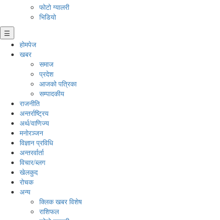
फोटो ग्यालरी
भिडियो
☰
होमपेज
खबर
समाज
प्रदेश
आजको पत्रिका
सम्पादकीय
राजनीति
अन्तर्राष्ट्रिय
अर्थ/वाणिज्य
मनाेरञ्जन
विज्ञान प्रविधि
अन्तरर्वार्ता
विचार/ब्लग
खेलकुद
रोचक
अन्य
क्लिक खबर विशेष
राशिफल