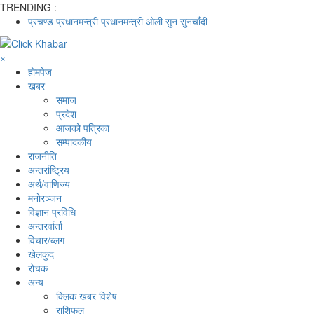
TRENDING :
प्रचण्ड
प्रधानमन्त्री
प्रधानमन्त्री ओली
सुन
सुनचाँदी
×
होमपेज
खबर
समाज
प्रदेश
आजको पत्रिका
सम्पादकीय
राजनीति
अन्तर्राष्ट्रिय
अर्थ/वाणिज्य
मनाेरञ्जन
विज्ञान प्रविधि
अन्तरर्वार्ता
विचार/ब्लग
खेलकुद
रोचक
अन्य
क्लिक खबर विशेष
राशिफल