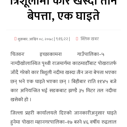
त्रिशूलीमा कार खस्दा तीन
बेपत्ता, एक घाइते
अर्थ/
वाणिज्य
मनाेरञ्जन
| ९:१६:२२ |
क्लिक खबर
शुक्रबार, आश्विन ०८, २०७८
विज्ञान
चितवनः इच्छाकामना गाउँपालिका–५
प्रविधि
नाग्दीखोलास्थित पृथ्वी राजमार्गमा काठमाडौँबाट पोखरातर्फ
अन्तरर्वार्ता
जाँदै गरेको कार त्रिशूली नदीमा खस्दा तीन जना बेपत्ता भएका
छन् भने एक घाइते भएका छन् । बिहीबार राति ११ः४५ बजे
विचार/
कार अनियन्त्रित भई सडकबाट झण्डै ३५ मिटर तल नदीमा
ब्लग
खसेको हो ।
खेलकुद
जिल्ला प्रहरी कार्यालयले दिएको जानकारीअनुसार घाइते
रोचक
हुनेमा पोखरा महानगरपालिका–१७ बस्ने ४६ वर्षीय रुद्रलाल