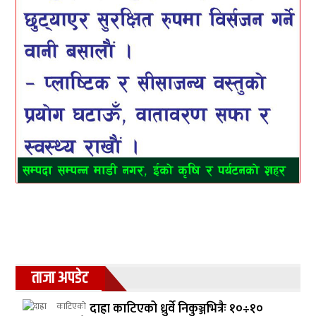
ताजा अपडेट
दाह्रा काटिएको ध्रुर्वे निकुञ्जभित्रैः १०÷१०