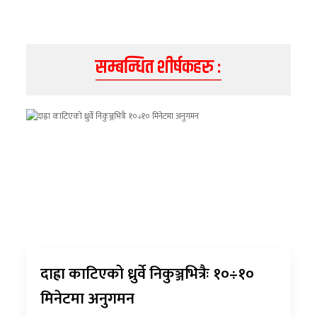
सम्बन्धित शीर्षकहरु :
दाह्रा काटिएको ध्रुर्वे निकुञ्जभित्रैः १०÷१०
मिनेटमा अनुगमन