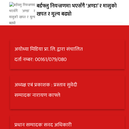
बर्डफ्लु नियन्त्रणमा भएसँगै ‘अण्डा’ र मासुको
खपत र मूल्य बढ्यो
अयोध्या मिडिया प्रा. लि. द्वारा संचालित
दर्ता नम्बर: 00161/079/080
अध्यक्ष एबं प्रकाशक : प्रस्ताव सुवेदी
सम्पादकः नारायण काफ्ले
प्रधान सम्पादकः सनद अधिकारी