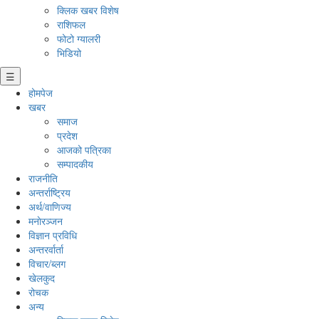
क्लिक खबर विशेष
राशिफल
फोटो ग्यालरी
भिडियो
☰
होमपेज
खबर
समाज
प्रदेश
आजको पत्रिका
सम्पादकीय
राजनीति
अन्तर्राष्ट्रिय
अर्थ/वाणिज्य
मनाेरञ्जन
विज्ञान प्रविधि
अन्तरर्वार्ता
विचार/ब्लग
खेलकुद
रोचक
अन्य