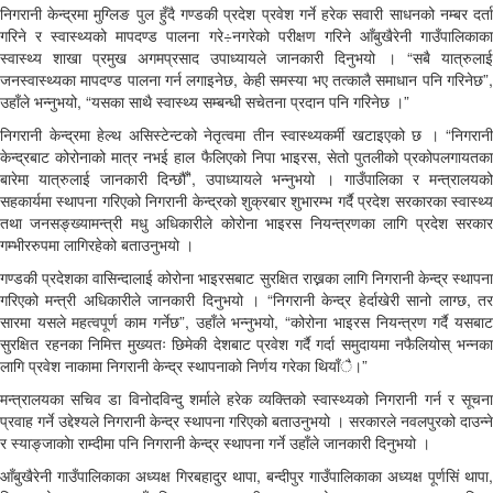
निगरानी केन्द्रमा मुग्लिङ पुल हुँदै गण्डकी प्रदेश प्रवेश गर्ने हरेक सवारी साधनको नम्बर दर्ता
गरिने र स्वास्थ्यको मापदण्ड पालना गरे÷नगरेको परीक्षण गरिने आँबुखैरेनी गाउँपालिकाका
स्वास्थ्य शाखा प्रमुख अगमप्रसाद उपाध्यायले जानकारी दिनुभयो । “सबै यात्रुलाई
जनस्वास्थ्यका मापदण्ड पालना गर्न लगाइनेछ, केही समस्या भए तत्कालै समाधान पनि गरिनेछ”,
उहाँले भन्नुभयो, “यसका साथै स्वास्थ्य सम्बन्धी सचेतना प्रदान पनि गरिनेछ ।”
निगरानी केन्द्रमा हेल्थ असिस्टेन्टको नेतृत्वमा तीन स्वास्थ्यकर्मी खटाइएको छ । “निगरानी
केन्द्रबाट कोरोनाको मात्र नभई हाल फैलिएको निपा भाइरस, सेतो पुतलीको प्रकोपलगायतका
बारेमा यात्रुलाई जानकारी दिन्छौँ”, उपाध्यायले भन्नुभयो । गाउँपालिका र मन्त्रालयको
सहकार्यमा स्थापना गरिएको निगरानी केन्द्रको शुक्रबार शुभारम्भ गर्दै प्रदेश सरकारका स्वास्थ्य
तथा जनसङ्ख्यामन्त्री मधु अधिकारीले कोरोना भाइरस नियन्त्रणका लागि प्रदेश सरकार
गम्भीररुपमा लागिरहेको बताउनुभयो ।
गण्डकी प्रदेशका वासिन्दालाई कोरोना भाइरसबाट सुरक्षित राख्नका लागि निगरानी केन्द्र स्थापना
गरिएको मन्त्री अधिकारीले जानकारी दिनुभयो । “निगरानी केन्द्र हेर्दाखेरी सानो लाग्छ, तर
सारमा यसले महत्वपूर्ण काम गर्नेछ”, उहाँले भन्नुभयो, “कोरोना भाइरस नियन्त्रण गर्दै यसबाट
सुरक्षित रहनका निमित्त मुख्यतः छिमेकी देशबाट प्रवेश गर्दै गर्दा समुदायमा नफैलियोस् भन्नका
लागि प्रवेश नाकामा निगरानी केन्द्र स्थापनाको निर्णय गरेका थियाँै।”
मन्त्रालयका सचिव डा विनोदविन्दु शर्माले हरेक व्यक्तिको स्वास्थ्यको निगरानी गर्न र सूचना
प्रवाह गर्ने उद्देश्यले निगरानी केन्द्र स्थापना गरिएको बताउनुभयो । सरकारले नवलपुरको दाउन्ने
र स्याङ्जाकोा राम्दीमा पनि निगरानी केन्द्र स्थापना गर्ने उहाँले जानकारी दिनुभयो ।
आँबुखैरेनी गाउँपालिकाका अध्यक्ष गिरबहादुर थापा, बन्दीपुर गाउँपालिकाका अध्यक्ष पूर्णसिं थापा,