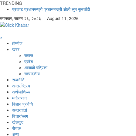
TRENDING :
प्रचण्ड
प्रधानमन्त्री
प्रधानमन्त्री ओली
सुन
सुनचाँदी
मंगलबार
,
साउन
२६
,
२०८३
| August 11, 2026
×
होमपेज
खबर
समाज
प्रदेश
आजको पत्रिका
सम्पादकीय
राजनीति
अन्तर्राष्ट्रिय
अर्थ/वाणिज्य
मनाेरञ्जन
विज्ञान प्रविधि
अन्तरर्वार्ता
विचार/ब्लग
खेलकुद
रोचक
अन्य