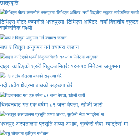
छात्रवृत्ति
टिभिएस मोटर कम्पनीले भरतपुरमा ‘टिभिएस अर्बिटर’ नयाँ विद्युतीय स्कुटर
सार्वजनिक ग¥यो
बाघ र चितुवा अनुगमन गर्न क्यामरा जडान
दाह्रा काटिएको ध्रुर्वे निकुञ्जभित्रैः १०÷१० मिनेटमा अनुगमन
नदी तटीय क्षेत्रमा बाघको सङ्ख्या धेरै
चितवनबाट गत एक वर्षमा ८९ जना बेपत्ता, खोजी जारी
भरतपुर अस्पतालमा प्रसूति शय्या अभाव, सुत्केरी सेवा ‘म्याट्रेस’ मा