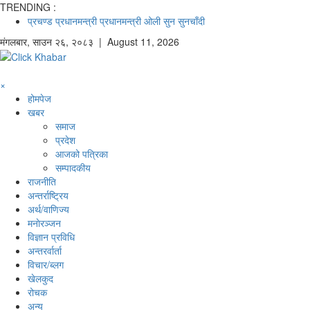
TRENDING :
प्रचण्ड
प्रधानमन्त्री
प्रधानमन्त्री ओली
सुन
सुनचाँदी
मंगलबार
,
साउन
२६
,
२०८३
| August 11, 2026
×
होमपेज
खबर
समाज
प्रदेश
आजको पत्रिका
सम्पादकीय
राजनीति
अन्तर्राष्ट्रिय
अर्थ/वाणिज्य
मनाेरञ्जन
विज्ञान प्रविधि
अन्तरर्वार्ता
विचार/ब्लग
खेलकुद
रोचक
अन्य