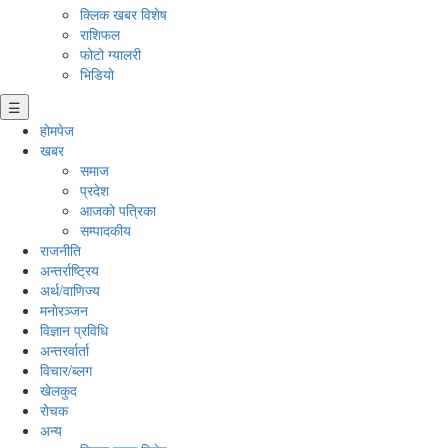
क्लिक खबर विशेष
राशिफल
फोटो ग्यालरी
भिडियो
☰
होमपेज
खबर
समाज
प्रदेश
आजको पत्रिका
सम्पादकीय
राजनीति
अन्तर्राष्ट्रिय
अर्थ/वाणिज्य
मनाेरञ्जन
विज्ञान प्रविधि
अन्तरर्वार्ता
विचार/ब्लग
खेलकुद
रोचक
अन्य