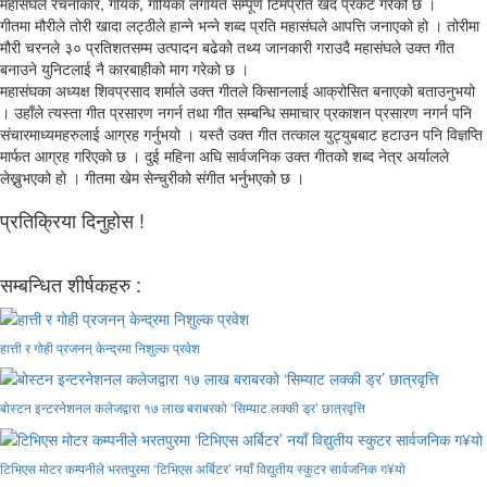
महासंघले रचनाकार, गायक, गायिका लगायत सम्पूर्ण टिमप्रति खेद प्रकट गरेको छ ।
गीतमा मौरीले तोरी खादा लट्ठीले हान्ने भन्ने शब्द प्रति महासंघले आपत्ति जनाएको हो । तोरीमा
मौरी चरनले ३० प्रतिशतसम्म उत्पादन बढेको तथ्य जानकारी गराउदै महासंघले उक्त गीत
बनाउने युनिटलाई नै कारबाहीको माग गरेको छ ।
महासंघका अध्यक्ष शिवप्रसाद शर्माले उक्त गीतले किसानलाई आक्रोसित बनाएको बताउनुभयो
। उहाँले त्यस्ता गीत प्रसारण नगर्न तथा गीत सम्बन्धि समाचार प्रकाशन प्रसारण नगर्न पनि
संचारमाध्यमहरुलाई आग्रह गर्नुभयो । यस्तै उक्त गीत तत्काल युट्युबबाट हटाउन पनि विज्ञप्ति
मार्फत आग्रह गरिएको छ । दुई महिना अघि सार्वजनिक उक्त गीतको शब्द नेत्र अर्यालले
लेख्नुभएको हो । गीतमा खेम सेन्चुरीको संगीत भर्नुभएको छ ।
प्रतिक्रिया दिनुहोस !
सम्बन्धित शीर्षकहरु :
हात्ती र गोही प्रजनन् केन्द्रमा निशुल्क प्रवेश
बोस्टन इन्टरनेशनल कलेजद्वारा १७ लाख बराबरको ‘सिम्याट लक्की ड्र’ छात्रवृत्ति
टिभिएस मोटर कम्पनीले भरतपुरमा ‘टिभिएस अर्बिटर’ नयाँ विद्युतीय स्कुटर सार्वजनिक ग¥यो