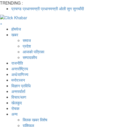
TRENDING :
प्रचण्ड
प्रधानमन्त्री
प्रधानमन्त्री ओली
सुन
सुनचाँदी
×
होमपेज
खबर
समाज
प्रदेश
आजको पत्रिका
सम्पादकीय
राजनीति
अन्तर्राष्ट्रिय
अर्थ/वाणिज्य
मनाेरञ्जन
विज्ञान प्रविधि
अन्तरर्वार्ता
विचार/ब्लग
खेलकुद
रोचक
अन्य
क्लिक खबर विशेष
राशिफल