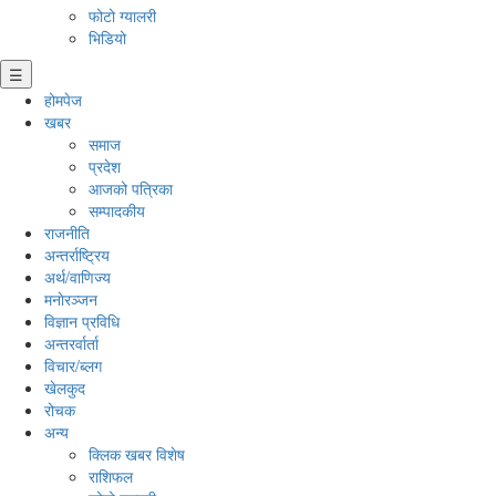
फोटो ग्यालरी
भिडियो
☰
होमपेज
खबर
समाज
प्रदेश
आजको पत्रिका
सम्पादकीय
राजनीति
अन्तर्राष्ट्रिय
अर्थ/वाणिज्य
मनाेरञ्जन
विज्ञान प्रविधि
अन्तरर्वार्ता
विचार/ब्लग
खेलकुद
रोचक
अन्य
क्लिक खबर विशेष
राशिफल