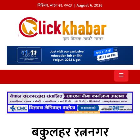
बिहिबार
,
साउन
२१
,
२०८३
| August 6, 2026
होमपेज
खबर
समाज
प्रदेश
☰
आजको
पत्रिका
सम्पादकीय
राजनीति
बकुलहर रत्ननगर
अन्तर्राष्ट्रिय