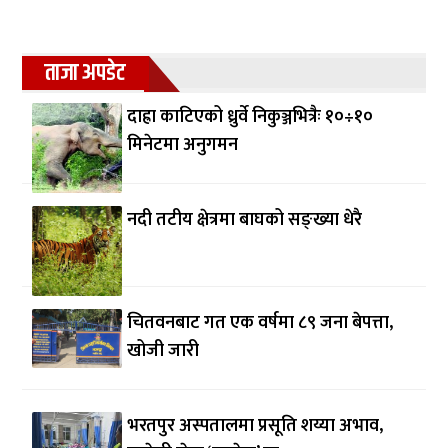
ताजा अपडेट
दाह्रा काटिएको ध्रुर्वे निकुञ्जभित्रैः १०÷१०
मिनेटमा अनुगमन
नदी तटीय क्षेत्रमा बाघको सङ्ख्या धेरै
चितवनबाट गत एक वर्षमा ८९ जना बेपत्ता,
खोजी जारी
भरतपुर अस्पतालमा प्रसूति शय्या अभाव,