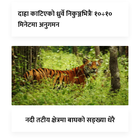
दाह्रा काटिएको ध्रुर्वे निकुञ्जभित्रैः १०÷१०
मिनेटमा अनुगमन
नदी तटीय क्षेत्रमा बाघको सङ्ख्या धेरै