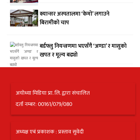
क्यान्सर अस्पतालमा ‘केमो’ लगाउने
बिरामीको चाप
बर्डफ्लु नियन्त्रणमा भएसँगै ‘अण्डा’ र मासुको
खपत र मूल्य बढ्यो
अयोध्या मिडिया प्रा. लि. द्वारा संचालित
दर्ता नम्बर: 00161/079/080
अध्यक्ष एबं प्रकाशक : प्रस्ताव सुवेदी