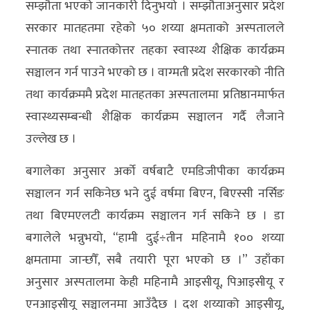
सम्झौता भएको जानकारी दिनुभयो । सम्झौताअनुसार प्रदेश
अन्य
सरकार मातहतमा रहेको ५० शय्या क्षमताको अस्पतालले
क्लिक
स्नातक तथा स्नातकोत्तर तहका स्वास्थ्य शैक्षिक कार्यक्रम
खबर
सञ्चालन गर्न पाउने भएको छ । वाग्मती प्रदेश सरकारको नीति
विशेष
तथा कार्यक्रममै प्रदेश मातहतका अस्पतालमा प्रतिष्ठानमार्फत
स्वास्थ्यसम्बन्धी शैक्षिक कार्यक्रम सञ्चालन गर्दै लैजाने
राशिफल
उल्लेख छ ।
फोटो
बगालेका अनुसार अर्को वर्षबाटै एमडिजीपीका कार्यक्रम
ग्यालरी
सञ्चालन गर्न सकिनेछ भने दुई वर्षमा बिएन, बिएस्सी नर्सिङ
भिडियो
तथा बिएमएलटी कार्यक्रम सञ्चालन गर्न सकिने छ । डा
बगालेले भन्नुभयो, “हामी दुई÷तीन महिनामै १०० शय्या
क्षमतामा जान्छौँ, सबै तयारी पूरा भएको छ ।” उहाँका
अनुसार अस्पतालमा केही महिनामै आइसीयू, पिआइसीयू र
एनआइसीयू सञ्चालनमा आउँदैछ । दश शय्याको आइसीयू,