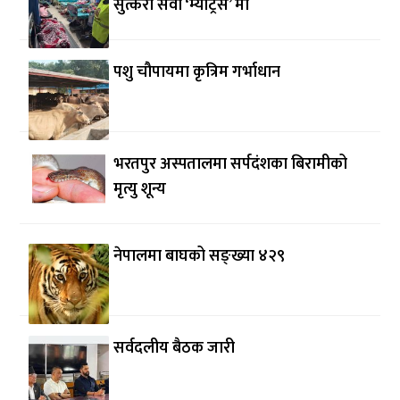
सुत्केरी सेवा ‘म्याट्रेस’ मा
पशु चौपायमा कृत्रिम गर्भाधान
भरतपुर अस्पतालमा सर्पदंशका बिरामीको
मृत्यु शून्य
नेपालमा बाघको सङ्ख्या ४२९
सर्वदलीय बैठक जारी