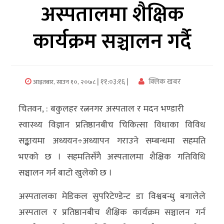
अस्पतालमा शैक्षिक
अर्थ/
कार्यक्रम सञ्चालन गर्दै
वाणिज्य
मनाेरञ्जन
| ११:०३:१६ |
क्लिक खबर
आइतबार, साउन १०, २०७८
विज्ञान
प्रविधि
चितवन, : बकुलहर रत्ननगर अस्पताल र मदन भण्डारी
अन्तरर्वार्ता
स्वास्थ्य विज्ञान प्रतिष्ठानबीच चिकित्सा विधाका विविध
सङ्कायमा अध्ययन÷अध्यापन गराउने सम्बन्धमा सहमति
विचार/
भएको छ । सहमतिसँगै अस्पतालमा शैक्षिक गतिविधि
ब्लग
सञ्चालन गर्न बाटो खुलेको छ ।
खेलकुद
अस्पतालका मेडिकल सुपरिटेण्डेन्ट डा विश्वबन्धु बगालेले
रोचक
अस्पताल र प्रतिष्ठानबीच शैक्षिक कार्यक्रम सञ्चालन गर्न