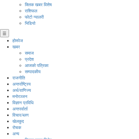
क्लिक खबर विशेष
राशिफल
फोटो ग्यालरी
भिडियो
☰
होमपेज
खबर
समाज
प्रदेश
आजको पत्रिका
सम्पादकीय
राजनीति
अन्तर्राष्ट्रिय
अर्थ/वाणिज्य
मनाेरञ्जन
विज्ञान प्रविधि
अन्तरर्वार्ता
विचार/ब्लग
खेलकुद
रोचक
अन्य