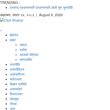
TRENDING :
प्रचण्ड
प्रधानमन्त्री
प्रधानमन्त्री ओली
सुन
सुनचाँदी
आइतबार
,
साउन
२४
,
२०८३
| August 9, 2026
×
होमपेज
खबर
समाज
प्रदेश
आजको पत्रिका
सम्पादकीय
राजनीति
अन्तर्राष्ट्रिय
अर्थ/वाणिज्य
मनाेरञ्जन
विज्ञान प्रविधि
अन्तरर्वार्ता
विचार/ब्लग
खेलकुद
रोचक
अन्य