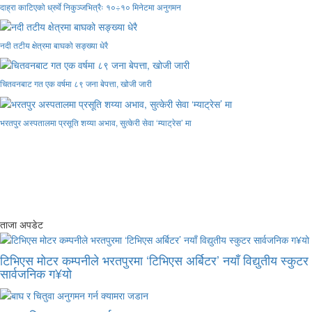
दाह्रा काटिएको ध्रुर्वे निकुञ्जभित्रैः १०÷१० मिनेटमा अनुगमन
नदी तटीय क्षेत्रमा बाघको सङ्ख्या धेरै
चितवनबाट गत एक वर्षमा ८९ जना बेपत्ता, खोजी जारी
भरतपुर अस्पतालमा प्रसूति शय्या अभाव, सुत्केरी सेवा ‘म्याट्रेस’ मा
ताजा अपडेट
टिभिएस मोटर कम्पनीले भरतपुरमा ‘टिभिएस अर्बिटर’ नयाँ विद्युतीय स्कुटर
सार्वजनिक ग¥यो