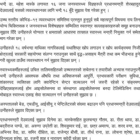
भन्दै डा. महेश मास्के लगायत १६ जना जनस्वास्थ्य विज्ञहरुले प्रधानमन्त्री शेरबहादुर
देउवालाई यसको व्यवस्थापनका लागि भन्दै १८ बुँदे सुझाव पेश गरेका हुन् ।
उच्च स्तरीय कोभिड–१९ व्यवस्थापन समितिमा प्रस्तुत हुनुपूर्व सबै महत्वपूर्ण विषयमा राय लिन
योग्य चिकितसक र जनस्वास्थ्य विशेषज्ञहरु सम्मिलित स्वतन्त्र सल्लाहकारहरुको समूह बनाउन
सुझाव दिँदै उनीहरुले योग्यता र क्षमताको आधारमा तत्काल स्वास्थ्य मन्त्री नियुक्त गर्न समेत
माग गरेका छन् ।
उनीहरुले १८ वर्षभन्दा माथिका नागरिकलाई यथाशिघ्र खोप लगाउन र खोप कार्यक्रममा निजी
क्षेत्रलाई सरकारी सहयोगमा संलग्न गराउनुका साथै वृद्ध÷असाहय मैत्री तथा कम भीडभाड हुने
गरी खुल्ला ठाउँमा व्यवस्थापन गर्न सुझाव दिएका छन् ।
स्वास्थ्यकर्मीहरुलाई उचित तालिमसहितको उच्चस्तरको सचेतना र तयारीको अभ्यास गराउनुपर्ने
भन्दै उनीहरुले आवश्यक औषधि तथा अक्सिजनको आपूर्ति, प्रभावकारी परीक्षण सुविधा,
शंकास्पद व्यक्तिका लागि क्वारेन्टिन सेन्टर सञ्चालन गर्न जरुरी रहेको र संक्रमण
देखिएकाहरुलाई होम आइसोलेसनमा वा संस्थागत आइसोलेसनमा बस्दा टेलिमेडिसिन तथा
मोबाइल स्वास्थ्य एकाइ सेवा सञ्चालन गर्न उनीहरुको सुझाव छ ।
अस्पतालको बेड, एचडीयू, आईसीयू र भेन्टिलेटरको संख्या बढाउन पनि प्रधानमन्त्री देउवालाई
उनीहरुले सुझाव दिएका छन् ।
प्रधानमन्त्री देउवालाई सुझाव दिनेमा डा. मास्केसहित कुलचन्द्र गौतम, डा. रीता थापा, डा.
बद्रीराज पाण्डे, डा. अरुणा उप्रेती डा. शिवकुमार राई, डा. छत्र अमात्य, डा. शरद वन्त, डा.
अभिनव वैद्य, डा. समिर दीक्षित, डा. राजेन्द्र बीसी, डा. तीर्थ राना, डा. लोचना श्रेष्ठ, डा.
विन्ज्वला श्रेष्ठ, डा. रजनी शाह र नारायण सुवेदी रहेका छन् ।