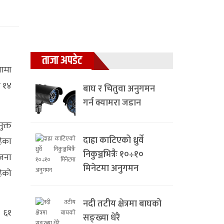
ताजा अपडेट
ामा
य १४
बाघ र चितुवा अनुगमन
गर्न क्यामरा जडान
ुक्त
दाह्रा काटिएको ध्रुर्वे
ेका
निकुञ्जभित्रैः १०÷१०
 जना
मिनेटमा अनुगमन
ेको
नदी तटीय क्षेत्रमा बाघको
ा ६१
सङ्ख्या धेरै