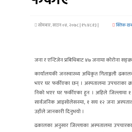
अर्थ/
वाणिज्य
सोमबार, साउन ०४, २०७८
| १५:४८:१३ |
क्लिक ख
मनाेरञ्जन
विज्ञान
प्रविधि
जना र एन्टिजेन प्रबिधिबाट ४७ जनामा कोरोना सङ्क्
अन्तरर्वार्ता
कार्यालयकी जनस्वास्थ्य अधिकृत गिताञ्जली ढकाल
भएर घर फर्कीएका छन् । अस्पतालमा उपचराका क्
विचार/
निको भएर घर फर्कीएका हुन । अहिले जिल्लामा १ 
ब्लग
सार्वजनिक आइसोलेसनमा, १ सय १२ जना अस्पत
खेलकुद
उहाँले जानकारी दिनुभयो ।
रोचक
ढकालका अनुसार जिल्लाका अस्पतालमा उपचारका क