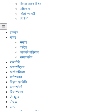
क्लिक खबर विशेष
राशिफल
फोटो ग्यालरी
भिडियो
☰
होमपेज
खबर
समाज
प्रदेश
आजको पत्रिका
सम्पादकीय
राजनीति
अन्तर्राष्ट्रिय
अर्थ/वाणिज्य
मनाेरञ्जन
विज्ञान प्रविधि
अन्तरर्वार्ता
विचार/ब्लग
खेलकुद
रोचक
अन्य