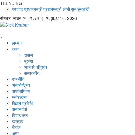
TRENDING :
प्रचण्ड
प्रधानमन्त्री
प्रधानमन्त्री ओली
सुन
सुनचाँदी
सोमबार
,
साउन
२५
,
२०८३
| August 10, 2026
×
होमपेज
खबर
समाज
प्रदेश
आजको पत्रिका
सम्पादकीय
राजनीति
अन्तर्राष्ट्रिय
अर्थ/वाणिज्य
मनाेरञ्जन
विज्ञान प्रविधि
अन्तरर्वार्ता
विचार/ब्लग
खेलकुद
रोचक
अन्य