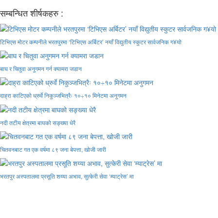
सम्बन्धित शीर्षकहरु :
टिभिएस मोटर कम्पनीले भरतपुरमा ‘टिभिएस अर्बिटर’ नयाँ विद्युतीय स्कुटर सार्वजनिक ग¥यो
बाघ र चितुवा अनुगमन गर्न क्यामरा जडान
दाह्रा काटिएको ध्रुर्वे निकुञ्जभित्रैः १०÷१० मिनेटमा अनुगमन
नदी तटीय क्षेत्रमा बाघको सङ्ख्या धेरै
चितवनबाट गत एक वर्षमा ८९ जना बेपत्ता, खोजी जारी
भरतपुर अस्पतालमा प्रसूति शय्या अभाव, सुत्केरी सेवा ‘म्याट्रेस’ मा