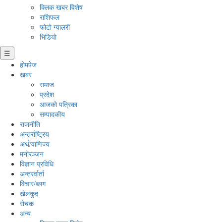
क्लिक खबर विशेष
राशिफल
फोटो ग्यालरी
भिडियो
☰
होमपेज
खबर
समाज
प्रदेश
आजको पत्रिका
सम्पादकीय
राजनीति
अन्तर्राष्ट्रिय
अर्थ/वाणिज्य
मनाेरञ्जन
विज्ञान प्रविधि
अन्तरर्वार्ता
विचार/ब्लग
खेलकुद
रोचक
अन्य