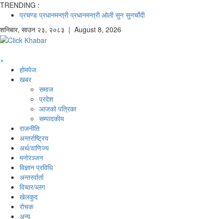
TRENDING :
प्रचण्ड
प्रधानमन्त्री
प्रधानमन्त्री ओली
सुन
सुनचाँदी
शनिबार
,
साउन
२३
,
२०८३
| August 8, 2026
×
होमपेज
खबर
समाज
प्रदेश
आजको पत्रिका
सम्पादकीय
राजनीति
अन्तर्राष्ट्रिय
अर्थ/वाणिज्य
मनाेरञ्जन
विज्ञान प्रविधि
अन्तरर्वार्ता
विचार/ब्लग
खेलकुद
रोचक
अन्य