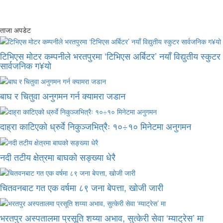
ताजा अपडेट
टिभिएस मोटर कम्पनीले भरतपुरमा ‘टिभिएस अर्बिटर’ नयाँ विद्युतीय स्कुटर
सार्वजनिक ग¥यो
बाघ र चितुवा अनुगमन गर्न क्यामरा जडान
दाह्रा काटिएको ध्रुर्वे निकुञ्जभित्रैः १०÷१० मिनेटमा अनुगमन
नदी तटीय क्षेत्रमा बाघको सङ्ख्या धेरै
चितवनबाट गत एक वर्षमा ८९ जना बेपत्ता, खोजी जारी
भरतपुर अस्पतालमा प्रसूति शय्या अभाव, सुत्केरी सेवा ‘म्याट्रेस’ मा