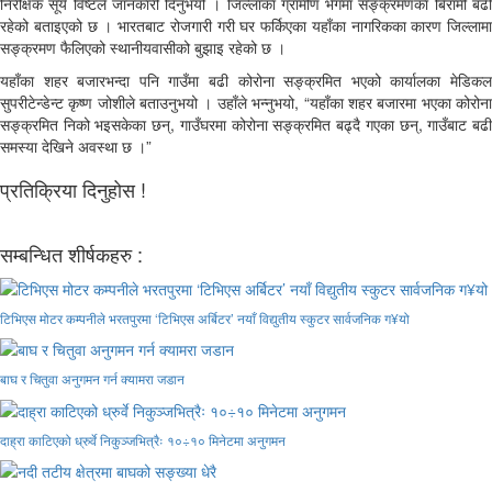
निरीक्षक सूर्य विष्टले जानकारी दिनुभयो । जिल्लाका ग्रामीण भेगमा सङ्क्रमणका बिरामी बढी
रहेको बताइएको छ । भारतबाट रोजगारी गरी घर फर्किएका यहाँका नागरिकका कारण जिल्लामा
सङ्क्रमण फैलिएको स्थानीयवासीको बुझाइ रहेको छ ।
यहाँका शहर बजारभन्दा पनि गाउँमा बढी कोरोना सङ्क्रमित भएको कार्यालका मेडिकल
सुपरीटेन्डेन्ट कृष्ण जोशीले बताउनुभयो । उहाँले भन्नुभयो, “यहाँका शहर बजारमा भएका कोरोना
सङ्क्रमित निको भइसकेका छन्, गाउँघरमा कोरोना सङ्क्रमित बढ्दै गएका छन्, गाउँबाट बढी
समस्या देखिने अवस्था छ ।”
प्रतिक्रिया दिनुहोस !
सम्बन्धित शीर्षकहरु :
टिभिएस मोटर कम्पनीले भरतपुरमा ‘टिभिएस अर्बिटर’ नयाँ विद्युतीय स्कुटर सार्वजनिक ग¥यो
बाघ र चितुवा अनुगमन गर्न क्यामरा जडान
दाह्रा काटिएको ध्रुर्वे निकुञ्जभित्रैः १०÷१० मिनेटमा अनुगमन