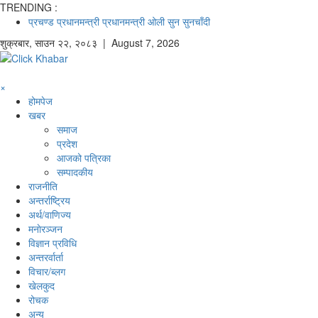
TRENDING :
प्रचण्ड
प्रधानमन्त्री
प्रधानमन्त्री ओली
सुन
सुनचाँदी
शुक्रबार
,
साउन
२२
,
२०८३
| August 7, 2026
×
होमपेज
खबर
समाज
प्रदेश
आजको पत्रिका
सम्पादकीय
राजनीति
अन्तर्राष्ट्रिय
अर्थ/वाणिज्य
मनाेरञ्जन
विज्ञान प्रविधि
अन्तरर्वार्ता
विचार/ब्लग
खेलकुद
रोचक
अन्य