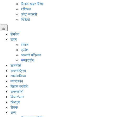
क्लिक खबर विशेष
राशिफल
फोटो ग्यालरी
भिडियो
☰
होमपेज
खबर
समाज
प्रदेश
आजको पत्रिका
सम्पादकीय
राजनीति
अन्तर्राष्ट्रिय
अर्थ/वाणिज्य
मनाेरञ्जन
विज्ञान प्रविधि
अन्तरर्वार्ता
विचार/ब्लग
खेलकुद
रोचक
अन्य