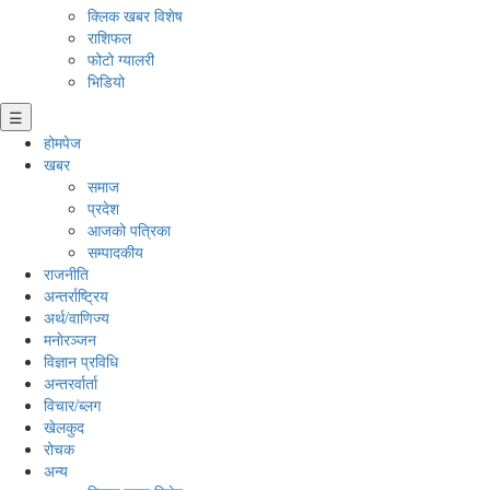
क्लिक खबर विशेष
राशिफल
फोटो ग्यालरी
भिडियो
☰
होमपेज
खबर
समाज
प्रदेश
आजको पत्रिका
सम्पादकीय
राजनीति
अन्तर्राष्ट्रिय
अर्थ/वाणिज्य
मनाेरञ्जन
विज्ञान प्रविधि
अन्तरर्वार्ता
विचार/ब्लग
खेलकुद
रोचक
अन्य