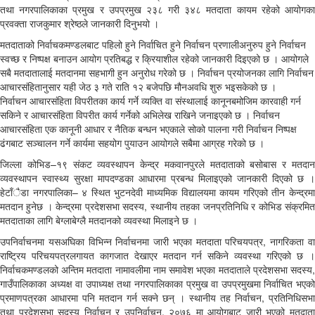
तथा नगरपालिकाका प्रमुख र उपप्रमुख २३८ गरी ३४८ मतदाता कायम रहेको आयोगका
प्रवक्ता राजकुमार श्रेष्ठले जानकारी दिनुभयो ।
मतदाताको निर्वाचकमण्डलबाट पहिलो हुने निर्वाचित हुने निर्वाचन प्रणालीअनुरुप हुने निर्वाचन
स्वच्छ र निष्पक्ष बनाउन आयोग प्रतिबद्ध र क्रियाशील रहेको जानकारी दिइएको छ । आयोगले
सबै मतदातालाई मतदानमा सहभागी हुन अनुरोध गरेको छ । निर्वाचन प्रयोजनका लागि निर्वाचन
आचारसंहितानुसार यही जेठ ३ गते राति १२ बजेपछि मौनअवधि शुरु भइसकेको छ ।
निर्वाचन आचारसंहिता विपरीतका कार्य गर्ने व्यक्ति वा संस्थालाई कानूनबमोजिम कारवाही गर्न
सकिने र आचारसंहिता विपरीत कार्य गर्नेको अभिलेख राखिने जनाइएको छ । निर्वाचन
आचारसंहिता एक कानूनी आधार र नैतिक बन्धन भएकाले सोको पालना गरी निर्वाचन निष्पक्ष
ढंगबाट सञ्चालन गर्ने कार्यमा सहयोग पुयाउन आयोगले सबैमा आग्रह गरेको छ ।
जिल्ला कोभिड–१९ संकट व्यवस्थापन केन्द्र मकवानपुरले मतदाताको बसोबास र मतदान
व्यवस्थापन स्वास्थ्य सुरक्षा मापदण्डका आधारमा प्रबन्ध मिलाइएको जानकारी दिएको छ ।
हेटाँैडा नगरपालिका– ४ स्थित भुटनदेवी माध्यमिक विद्यालयमा कायम गरिएको तीन केन्द्रमा
मतदान हुनेछ । केन्द्रमा प्रदेशसभा सदस्य, स्थानीय तहका जनप्रतिनिधि र कोभिड संक्रमित
मतदाताका लागि बेग्लाबेग्लै मतदानको व्यवस्था मिलाइने छ ।
उपनिर्वाचनमा यसअघिका विभिन्न निर्वाचनमा जारी भएका मतदाता परिचयपत्र, नागरिकता वा
राष्ट्रिय परिचयपत्रलगायत कागजात देखाएर मतदान गर्न सकिने व्यवस्था गरिएको छ ।
निर्वाचकमण्डलको अन्तिम मतदाता नामावलीमा नाम समावेश भएका मतदाताले प्रदेशसभा सदस्य,
गाउँपालिकाका अध्यक्ष वा उपाध्यक्ष तथा नगरपालिकाका प्रमुख वा उपप्रमुखमा निर्वाचित भएको
प्रमाणपत्रका आधारमा पनि मतदान गर्न सक्ने छन् । स्थानीय तह निर्वाचन, प्रतिनिधिसभा
तथा प्रदेशसभा सदस्य निर्वाचन र उपनिर्वाचन, २०७६ मा आयोगबाट जारी भएको मतदाता