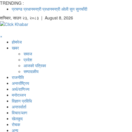
TRENDING :
प्रचण्ड
प्रधानमन्त्री
प्रधानमन्त्री ओली
सुन
सुनचाँदी
शनिबार
,
साउन
२३
,
२०८३
| August 8, 2026
×
होमपेज
खबर
समाज
प्रदेश
आजको पत्रिका
सम्पादकीय
राजनीति
अन्तर्राष्ट्रिय
अर्थ/वाणिज्य
मनाेरञ्जन
विज्ञान प्रविधि
अन्तरर्वार्ता
विचार/ब्लग
खेलकुद
रोचक
अन्य